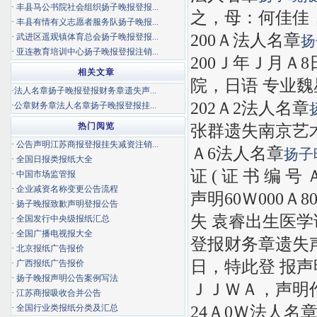
·
丰县马公书院社会组织扬子晚报登报...
之，母：何佳佳，
·
丰县有情有义志愿者服务队扬子晚报...
200Ａ法人名章
·
武进区遥观镇体育总会扬子晚报登报...
扬
·
亚连教育培训中心扬子晚报登报注销...
200Ｊ年Ｊ月Ａ
相关文章
院，日语 专业魏星
·
法人名章扬子晚报登报财务章遗失声...
202Ａ2法人名章
·
公章财务章法人名章扬子晚报登报挂...
热门阅览
张群遗失南京艺术学院
·
公告声明江苏商报登报挂失减资注销...
Ａ6法人名章
扬子
·
全国日报类报纸大全
证 ( 证 书 编 
·
中国市场监管报
·
企业减资名称变更公告流程
声明60Ｗ000Ａ
·
扬子晚报致歉声明登报公告
失 袁睿出生医学
·
全国发行中央级报纸汇总
·
全国广播电视报大全
登报财务章遗失声明
·
北京报纸广告报价
日，特此登 报声
·
广西报纸广告报价
·
扬子晚报声明公告案例写法
ＪＪＷＡ，声明
·
江苏商报吸收合并公告
24Ａ0Ｗ法人名
·
全国行业类报纸分类及汇总