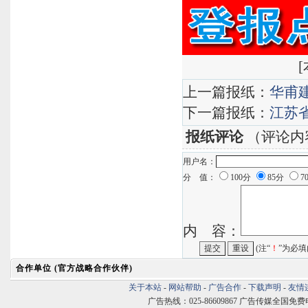
<法人名章
[
上一篇报纸：
华甫
下一篇报纸：
江苏
报纸评论
（评论内
用户名：
分 值：
100分
85分
7
内 容：
(注“
！
”为必填
合作单位 (官方战略合作伙伴)
关于本站
-
网站帮助
-
广告合作
-
下载声明
-
友情
广告热线：025-86609867 广告传媒全国免费电话:400