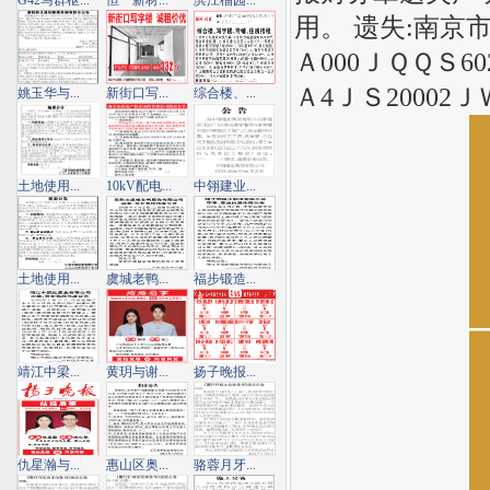
G42马群枢...
恒一新材...
滨江榴园...
用。 遗失:南京
Ａ000ＪＱＱＳ
Ａ4ＪＳ20002
姚玉华与...
新街口写...
综合楼、...
土地使用...
10kV配电...
中翎建业...
土地使用...
虞城老鸭...
福步锻造...
靖江中梁...
黄玥与谢...
扬子晚报...
仇星瀚与...
惠山区奥...
骆蓉月牙...