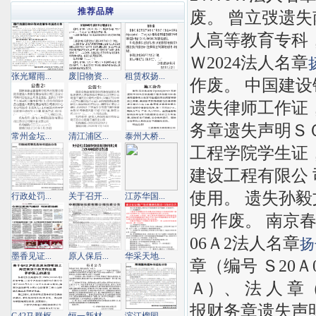
推荐品牌
废。 曾立弢遗失
人高等教育专科，专
Ｗ2024法人名章
张光耀雨...
废旧物资...
租赁权扬...
作废。 中国建设
遗失律师工作证，
务章遗失声明ＳＱ
常州金坛...
清江浦区...
泰州大桥...
工程学院学生证，
建设工程有限公
使用。 遗失孙毅
行政处罚...
关于召开...
江苏华国...
明 作废。 南京春
06Ａ2法人名章
扬
墨香见证...
原人保后...
华采天地...
章（编号 Ｓ20
Ａ）、 法 人 章（
报财务章遗失声明