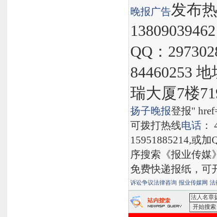
发布热线
晚报
广告
1380903946
QQ：297302
8446025
瑞大厦7楼71
扬子晚报
登报" href="
可拨打热线
电话
： 
15951885214,
序搜索《报业传媒
免费快递报纸，可
诉讼争议法律咨询
报业传媒网
法