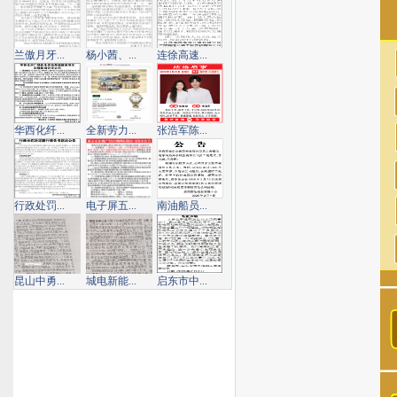
兰傲月牙...
杨小茜、...
连徐高速...
华西化纤...
全新劳力...
张浩军陈...
行政处罚...
电子屏五...
南油船员...
昆山中勇...
城电新能...
启东市中...