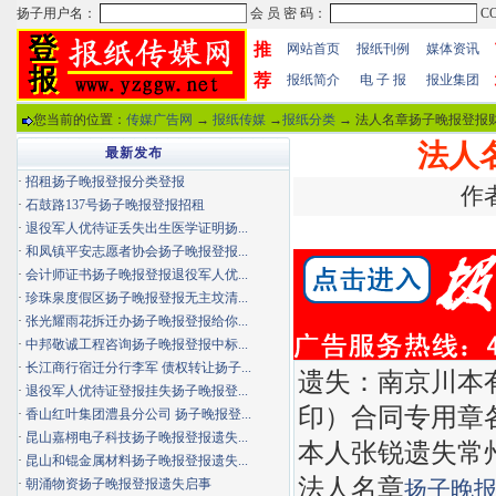
推
网站首页
报纸刊例
媒体资讯
荐
报纸简介
电 子 报
报业集团
您当前的位置：
传媒广告网
→
报纸传媒
→
报纸分类
→ 法人名章扬子晚报登报财
法人
最新发布
·
招租扬子晚报登报分类登报
作者
·
石鼓路137号扬子晚报登报招租
·
退役军人优待证丢失出生医学证明扬...
·
和凤镇平安志愿者协会扬子晚报登报...
·
会计师证书扬子晚报登报退役军人优...
·
珍珠泉度假区扬子晚报登报无主坟清...
·
张光耀雨花拆迁办扬子晚报登报给你...
·
中邦敬诚工程咨询扬子晚报登报中标...
·
长江商行宿迁分行李军 债权转让扬子...
遗失：南京川本
·
退役军人优待证登报挂失扬子晚报登...
印）合同专用章
·
香山红叶集团澧县分公司 扬子晚报登...
·
昆山嘉栩电子科技扬子晚报登报遗失...
本人张锐遗失常州工程
·
昆山和锟金属材料扬子晚报登报遗失...
法人名章
·
朝涌物资扬子晚报登报遗失启事
扬子晚