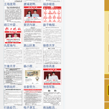
土地使用...
虞城老鸭...
福步锻造...
靖江中梁...
黄玥与谢...
扬子晚报...
仇星瀚与...
惠山区奥...
骆蓉月牙...
兰傲月牙...
杨小茜、...
连徐高速...
华西化纤...
全新劳力...
张浩军陈...
行政处罚...
电子屏五...
南油船员...