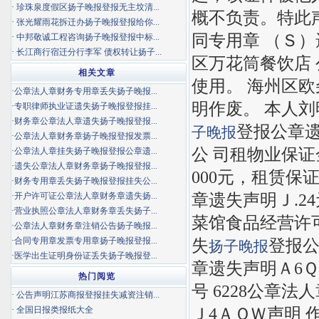
·
珍珠泉度假区扬子晚报登报无主坟清...
概不负责。特此
·
张光耀雨花拆迁办扬子晚报登报给你...
同专用章 （Ｓ）
·
中邦敬诚工程咨询扬子晚报登报中标...
·
长江商行宿迁分行李军 债权转让扬子...
区万花筒餐饮店
相关文章
使用。 海州区
·
公章法人章财务专用章丢失扬子晚报...
明作废。 本人刘
·
专职律师执业证遗失扬子晚报登报挂...
·
财务章公章法人章遗失扬子晚报登报...
登报公章遗
子晚报
·
公章法人章财务章扬子晚报登报发票...
公 司租物业保证
·
公章法人章挂失扬子晚报登报公章遗...
·
遗失公章法人章财务章扬子晚报登报...
000元，租赁保
·
财务专用章丢失扬子晚报登报挂失公...
章遗失声明Ｊ.2
·
开户许可证公章法人章财务章遗失扬...
·
营业执照公章法人章财务章丢失扬子...
菜馆食品经营许可
·
公章法人章财务章注销公告扬子晚报...
·
合同专用章发票专用章扬子晚报登报...
失
登报公
扬子晚报
·
医学出生证明身份证丢失扬子晚报登...
章遗失声明Ａ6Ｑ
热门阅览
号 6228公章法
·
公告声明江苏商报登报挂失减资注销...
Ｊ4ＡＱＷ声明 
·
全国日报类报纸大全