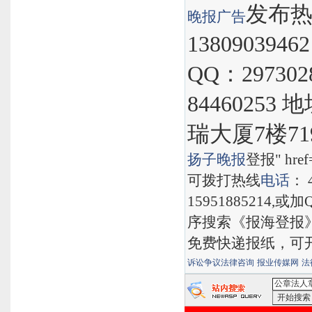
发布热线
晚报
广告
1380903946
QQ：297302
8446025
瑞大厦7楼71
扬子晚报
登报" href="
可拨打热线
电话
： 
15951885214,
序搜索《报海登报
免费快递报纸，可
诉讼争议法律咨询
报业传媒网
法