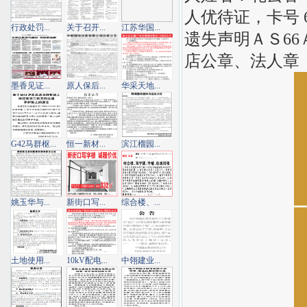
人优待证，卡号 6
行政处罚...
关于召开...
江苏华国...
遗失声明ＡＳ66
店公章、法人章
墨香见证...
原人保后...
华采天地...
G42马群枢...
恒一新材...
滨江榴园...
姚玉华与...
新街口写...
综合楼、...
土地使用...
10kV配电...
中翎建业...