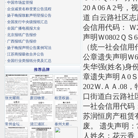
·
中国市场监管报
20Ａ06Ａ2号
·
企业减资名称变更公告流程
·
扬子晚报致歉声明登报公告
道 白云路社区志
·
全国发行中央级报纸汇总
会信用代码： Ｗ
·
全国广播电视报大全
·
北京报纸广告报价
声明Ｗ0802Ｑ
·
广西报纸广告报价
（统一社会信用代
·
扬子晚报声明公告案例写法
·
江苏商报吸收合并公告
公章遗失声明Ｗ6
·
全国行业类报纸分类及汇总
失华强(姓名)身
推荐品牌
章遗失声明Ａ0ＳＡ
202Ｗ.ＡＡ.
口街道白云路社区
张光耀雨...
废旧物资...
租赁权扬...
一社会信用代码： 
苏润恒房产租赁
废。 遗失声明
常州金坛...
清江浦区...
泰州大桥...
人姓名：花云香