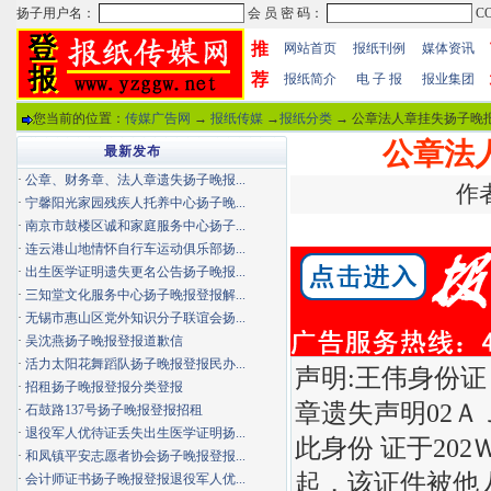
推
网站首页
报纸刊例
媒体资讯
荐
报纸简介
电 子 报
报业集团
您当前的位置：
传媒广告网
→
报纸传媒
→
报纸分类
→ 公章法人章挂失扬子晚报
公章法
最新发布
·
公章、财务章、法人章遗失扬子晚报...
作者
·
宁馨阳光家园残疾人托养中心扬子晚...
·
南京市鼓楼区诚和家庭服务中心扬子...
·
连云港山地情怀自行车运动俱乐部扬...
·
出生医学证明遗失更名公告扬子晚报...
·
三知堂文化服务中心扬子晚报登报解...
·
无锡市惠山区党外知识分子联谊会扬...
·
吴沈燕扬子晚报登报道歉信
·
活力太阳花舞蹈队扬子晚报登报民办...
声明:王伟身份证
·
招租扬子晚报登报分类登报
章遗失声明02ＡＪ6
·
石鼓路137号扬子晚报登报招租
·
退役军人优待证丢失出生医学证明扬...
此身份 证于20
·
和凤镇平安志愿者协会扬子晚报登报...
起，该证件被他
·
会计师证书扬子晚报登报退役军人优...