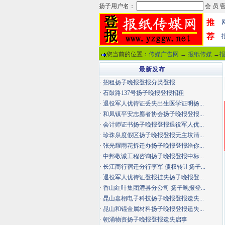
推
荐
您当前的位置：
传媒广告网
→
报纸传媒
→
最新发布
·
招租扬子晚报登报分类登报
·
石鼓路137号扬子晚报登报招租
·
退役军人优待证丢失出生医学证明扬...
·
和凤镇平安志愿者协会扬子晚报登报...
·
会计师证书扬子晚报登报退役军人优...
·
珍珠泉度假区扬子晚报登报无主坟清...
·
张光耀雨花拆迁办扬子晚报登报给你...
·
中邦敬诚工程咨询扬子晚报登报中标...
·
长江商行宿迁分行李军 债权转让扬子...
·
退役军人优待证登报挂失扬子晚报登...
·
香山红叶集团澧县分公司 扬子晚报登...
·
昆山嘉栩电子科技扬子晚报登报遗失...
·
昆山和锟金属材料扬子晚报登报遗失...
·
朝涌物资扬子晚报登报遗失启事