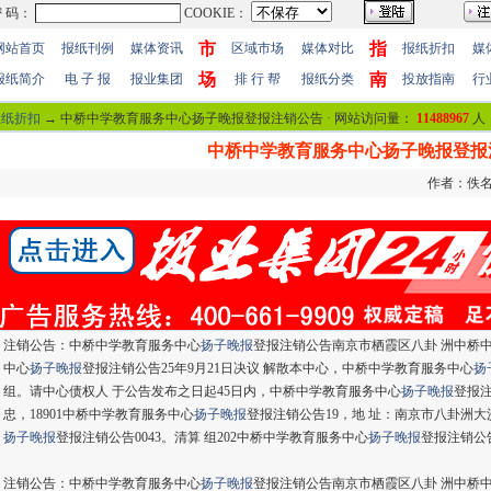
市
指
网站首页
报纸刊例
媒体资讯
区域市场
媒体对比
报纸折扣
媒
场
南
报纸简介
电 子 报
报业集团
排 行 帮
报纸分类
投放指南
行
报纸折扣
→ 中桥中学教育服务中心扬子晚报登报注销公告 · 网站访问量：
11488967
人
中桥中学教育服务中心扬子晚报登报
作者：佚名 
注销公告：中桥中学教育服务中心
扬子晚报
登报注销公告南京市栖霞区八卦 洲中桥中
中心
扬子晚报
登报注销公告25年9月21日决议 解散本中心，中桥中学教育服务中心
扬
组。请中心债权人 于公告发布之日起45日内，中桥中学教育服务中心
扬子晚报
登报注
忠，18901中桥中学教育服务中心
扬子晚报
登报注销公告19，地 址：南京市八卦洲大
扬子晚报
登报注销公告0043。清算 组202中桥中学教育服务中心
扬子晚报
登报注销公告
注销公告：
中桥中学教育服务中心
扬子晚报
登报注销公告
南京市栖霞区八卦 洲中桥中