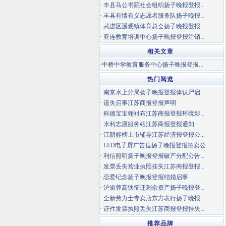
·
丰县马公书院社会组织扬子晚报登报...
·
丰县有情有义志愿者服务队扬子晚报...
·
武进区遥观镇体育总会扬子晚报登报...
·
亚连教育培训中心扬子晚报登报注销...
相关文章
·
中桥中学教育服务中心扬子晚报登报...
热门阅览
·
南京水上分局扬子晚报登报体认尸启...
·
遗失启事江苏商报登报声明
·
科德宝宝翎衬布江苏商报登报环境影...
·
水利志愿服务站江苏商报登报通知
·
江阴标榜上市辅导江苏经济报登报公...
·
LED电子屏广告位扬子晚报登报拍卖公...
·
利信照明扬子晚报登报破产分配公告...
·
发票丢失营业执照挂失江苏商报登报...
·
恋爱纪念扬子晚报登报结婚启事
·
沪渝蓉高铁征迁剩余资产扬子晚报登...
·
全新劳力士专卖店东方表行扬子晚报...
·
证件发票执照丢失江苏商报登报挂失...
推荐品牌