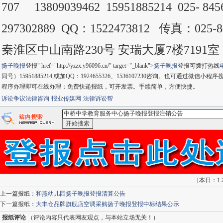
707 13809039462 15951885214 025- 8
297302889 QQ：1522473812 传真：025
秦淮区中山南路230号 安瑞大厦7楼7191室
扬子晚报
登报" href="http://yzzx.y96096.cn/" target="_blank">
扬子晚报
登报可拨打热线
同号）15951885214,或加QQ：1924655326、1536107230咨询。也可通
程序办理即可在线办理；免费快递报纸，可开发票。手续简单，方便快捷。
诉讼争议法律咨询
报业传媒网
法律诉讼帮
<中桥中学教育服务中心扬子晚报登报注销公告>-：
百度搜索
索
[
本日：1 
上一篇报纸：
和燕幼儿园扬子晚报登报清算公告
下一篇报纸：
大丰仓品牌旗舰店空调采购扬子晚报登报中标结果公示
报纸评论
（评论内容只代表网友观点，与本站立场无关！）