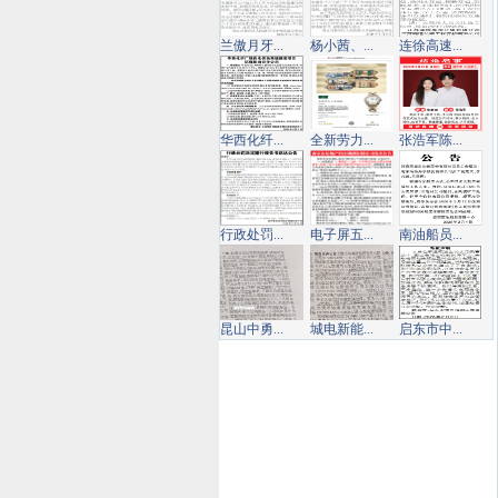
兰傲月牙...
杨小茜、...
连徐高速...
华西化纤...
全新劳力...
张浩军陈...
行政处罚...
电子屏五...
南油船员...
昆山中勇...
城电新能...
启东市中...