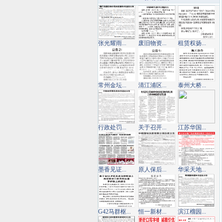
张光耀雨...
废旧物资...
租赁权扬...
常州金坛...
清江浦区...
泰州大桥...
行政处罚...
关于召开...
江苏华国...
墨香见证...
原人保后...
华采天地...
G42马群枢...
恒一新材...
滨江榴园...