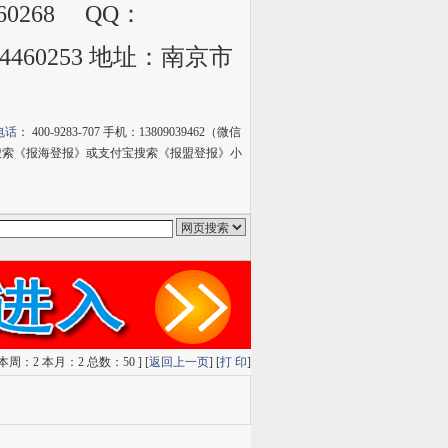
4560268 QQ：
-84460253 地址：南京市
电话
： 400-9283-707 手机：13809039462（微信
过微信小程序搜索《报海登报》或支付宝搜索《报盟登报》小
gooolge搜索
雅虎搜索
QQ搜索
狗狗搜索
有道搜
本周：2 本月：2 总数：50 ] [
返回上一页
] [
打 印
]