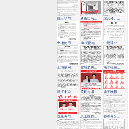
姚玉华与...
新街口写...
综合楼、...
土地使用...
10kV配电...
中翎建业...
土地使用...
虞城老鸭...
福步锻造...
靖江中梁...
黄玥与谢...
扬子晚报...
仇星瀚与...
惠山区奥...
骆蓉月牙...