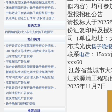
·
珍珠泉度假区扬子晚报登报无主坟清...
似内容）均可参
·
张光耀雨花拆迁办扬子晚报登报给你...
登报招租公告
·
中邦敬诚工程咨询扬子晚报登报中标...
·
长江商行宿迁分行李军 债权转让扬子...
请投标人于2025
相关文章
份证复印件及授
·
西团镇西灵村分布式光伏扬子晚报登...
司（单位地址：
热门阅览
布式光伏
扬子晚
·
资产处置公告江苏商报登报公告清单...
·
2017年度江苏省放心消费企业江苏商...
联系
：15x
电话
·
山东省报纸广告发布
xxx60
·
宁夏报纸广告发布
·
低合金钢用高性能焊接扬子晚报登报...
江苏省盐城市大
·
新晚报与生活报之两大报业集团的经...
江苏源清工程项
·
华尔润玻璃产业管理人扬子晚报登报...
·
江苏报纸广告发布
2025年11月7日
·
行政处罚决定履行扬子晚报登报催告...
·
四川省报纸广告发布
·
重庆省报纸广告发布
·
扬子晚报”荣誉榜“登报
推荐品牌