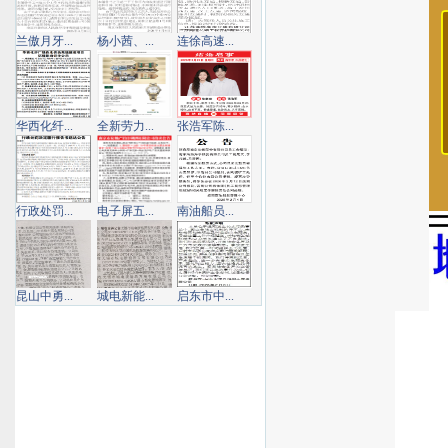
兰傲月牙...
杨小茜、...
连徐高速...
华西化纤...
全新劳力...
张浩军陈...
行政处罚...
电子屏五...
南油船员...
昆山中勇...
城电新能...
启东市中...