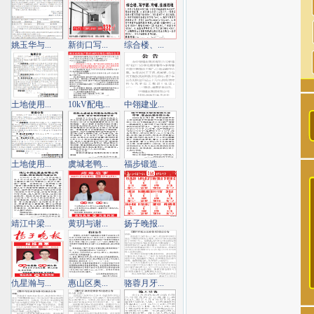
姚玉华与...
新街口写...
综合楼、...
土地使用...
10kV配电...
中翎建业...
土地使用...
虞城老鸭...
福步锻造...
靖江中梁...
黄玥与谢...
扬子晚报...
仇星瀚与...
惠山区奥...
骆蓉月牙...