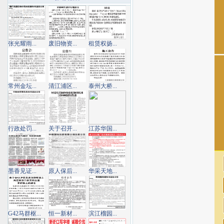
张光耀雨...
废旧物资...
租赁权扬...
常州金坛...
清江浦区...
泰州大桥...
行政处罚...
关于召开...
江苏华国...
墨香见证...
原人保后...
华采天地...
G42马群枢...
恒一新材...
滨江榴园...