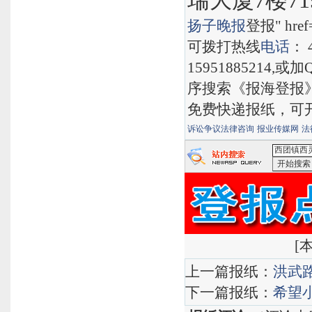
瑞大厦7楼71
扬子晚报
登报" href="
可拨打热线
电话
： 
15951885214,
序搜索《报海登报
免费快递报纸，可
诉讼争议法律咨询
报业传媒网
法
<西团镇西
搜索
[
本
上一篇报纸：
洪武
下一篇报纸：
希望