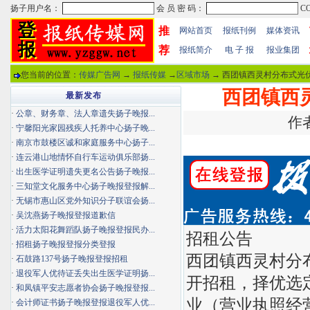
推
网站首页
报纸刊例
媒体资讯
荐
报纸简介
电 子 报
报业集团
您当前的位置：
传媒广告网
→
报纸传媒
→
区域市场
→ 西团镇西灵村分布式光伏
西团镇西
最新发布
·
公章、财务章、法人章遗失扬子晚报...
作者
·
宁馨阳光家园残疾人托养中心扬子晚...
·
南京市鼓楼区诚和家庭服务中心扬子...
·
连云港山地情怀自行车运动俱乐部扬...
·
出生医学证明遗失更名公告扬子晚报...
·
三知堂文化服务中心扬子晚报登报解...
·
无锡市惠山区党外知识分子联谊会扬...
·
吴沈燕扬子晚报登报道歉信
·
活力太阳花舞蹈队扬子晚报登报民办...
招租公告
·
招租扬子晚报登报分类登报
西团镇西灵村分
·
石鼓路137号扬子晚报登报招租
·
退役军人优待证丢失出生医学证明扬...
开招租，择优选
·
和凤镇平安志愿者协会扬子晚报登报...
业（营业执照经
·
会计师证书扬子晚报登报退役军人优...