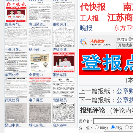
代快报
南
江苏商
工人报
仇星瀚与...
惠山区奥...
骆蓉月牙...
晚报
东方卫
兰傲月牙...
杨小茜、...
连徐高速...
<救助管理
华西化纤...
全新劳力...
张浩军陈...
[
本
上一篇报纸：
公章
下一篇报纸：
公章
行政处罚...
电子屏五...
南油船员...
报纸评论
（评论内
用户名：
昆山中勇...
城电新能...
启东市中...
分 值：
100分
85分
7