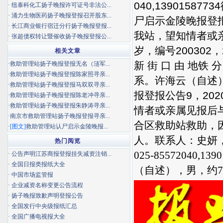
040,1390158
·
纽泰科化工扬子晚报许可证号非法公...
·
涌力生物医药扬子晚报登报召开股东...
尸启示金陵晚报登报
·
长江商业银行宿迁分行扬子晚报登报...
我站，望知情者或
·
张超债权转让暨催收扬子晚报登报公...
岁，编号20030
相关文章
新 街 口 由 地铁
·
救助管理站扬子晚报登报无名（涟军...
·
救助管理站扬子晚报登报陈家照寻亲...
系。许海云（自述）
·
救助管理站扬子晚报登报马双双寻亲...
报登报公告9，202
·
救助管理站扬子晚报登报陈老冲寻亲...
·
救助管理站扬子晚报登报朱静涛寻亲...
情者或亲属见报后与
·
南京市救助管理站扬子晚报登报寻亲...
合区救助站救助，因
·
[图文]
救助管理站认尸启示金陵晚报...
人。联系人：史妍
热门阅览
025-8557204
·
公告声明江苏商报登报挂失减资注销...
·
全国日报类报纸大全
（自述），男，约7
·
中国市场监管报
·
企业减资名称变更公告流程
·
扬子晚报致歉声明登报公告
·
全国发行中央级报纸汇总
·
全国广播电视报大全