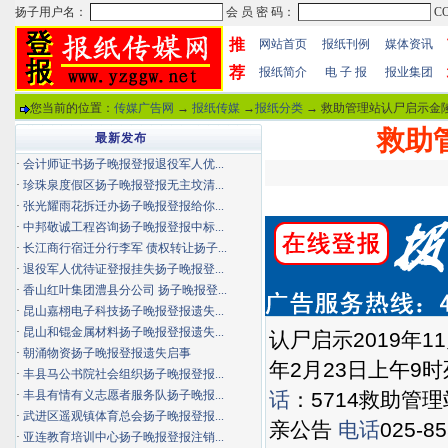
推
网站首页
报纸刊例
媒体资讯
荐
报纸简介
电 子 报
报业集团
您当前的位置：
传媒广告网
→
报纸传媒
→
报纸分类
→ 救助管理站认尸启示金陵
救助
最新发布
·
会计师证书扬子晚报登报退役军人优...
·
珍珠泉度假区扬子晚报登报无主坟清...
·
张光耀雨花拆迁办扬子晚报登报给你...
·
中邦敬诚工程咨询扬子晚报登报中标...
·
长江商行宿迁分行李军 债权转让扬子...
·
退役军人优待证登报挂失扬子晚报登...
·
香山红叶集团澧县分公司 扬子晚报登...
·
昆山嘉栩电子科技扬子晚报登报遗失...
·
昆山和锟金属材料扬子晚报登报遗失...
认尸启示2019年1
·
朝涌物资扬子晚报登报遗失启事
年2月23日上午9
·
丰县马公书院社会组织扬子晚报登报...
·
丰县有情有义志愿者服务队扬子晚报...
话
：5714救助管
·
武进区遥观镇体育总会扬子晚报登报...
亲公告
电话
025
·
亚连教育培训中心扬子晚报登报注销...