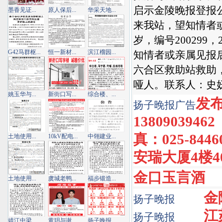
启示金陵晚报登报公告3
墨香见证...
原人保后...
华采天地...
来我站，望知情者
岁，编号200299
G42马群枢...
恒一新材...
滨江榴园...
知情者或亲属见报后
六合区救助站救助，
哑人。联系人：史
姚玉华与...
新街口写...
综合楼、...
发布
扬子晚报
广告
1380903946
真：025-84
土地使用...
10kV配电...
中翎建业...
安瑞大厦4楼4
金口玉言酒
土地使用...
虞城老鸭...
福步锻造...
金
扬子晚报
江
扬子晚报
靖江中梁...
黄玥与谢...
扬子晚报...