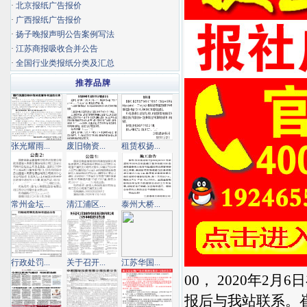
·
北京报纸广告报价
·
广西报纸广告报价
·
扬子晚报声明公告案例写法
·
江苏商报吸收合并公告
·
全国行业类报纸分类及汇总
推荐品牌
张光耀雨...
废旧物资...
租赁权扬...
常州金坛...
清江浦区...
泰州大桥...
行政处罚...
关于召开...
江苏华国...
00， 2020年
报后与我站联系。崔