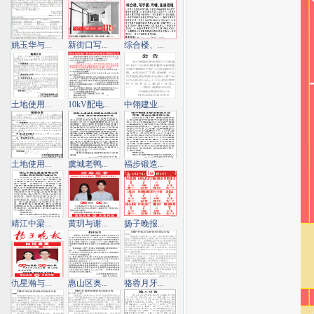
姚玉华与...
新街口写...
综合楼、...
土地使用...
10kV配电...
中翎建业...
土地使用...
虞城老鸭...
福步锻造...
靖江中梁...
黄玥与谢...
扬子晚报...
仇星瀚与...
惠山区奥...
骆蓉月牙...