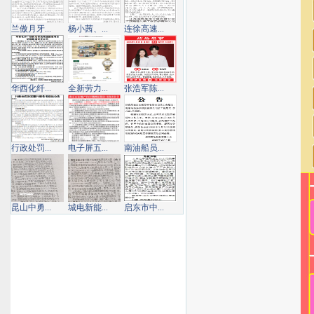
兰傲月牙...
杨小茜、...
连徐高速...
华西化纤...
全新劳力...
张浩军陈...
行政处罚...
电子屏五...
南油船员...
昆山中勇...
城电新能...
启东市中...