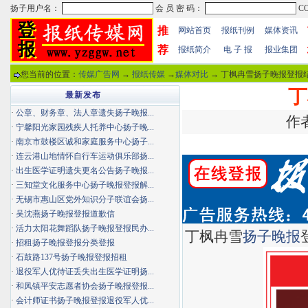
推
网站首页
报纸刊例
媒体资讯
荐
报纸简介
电 子 报
报业集团
您当前的位置：
传媒广告网
→
报纸传媒
→
媒体对比
→ 丁枫冉雪扬子晚报登报结
丁
最新发布
·
公章、财务章、法人章遗失扬子晚报...
作者
·
宁馨阳光家园残疾人托养中心扬子晚...
·
南京市鼓楼区诚和家庭服务中心扬子...
·
连云港山地情怀自行车运动俱乐部扬...
·
出生医学证明遗失更名公告扬子晚报...
·
三知堂文化服务中心扬子晚报登报解...
·
无锡市惠山区党外知识分子联谊会扬...
·
吴沈燕扬子晚报登报道歉信
·
活力太阳花舞蹈队扬子晚报登报民办...
丁枫冉雪
扬子晚报
·
招租扬子晚报登报分类登报
·
石鼓路137号扬子晚报登报招租
·
退役军人优待证丢失出生医学证明扬...
·
和凤镇平安志愿者协会扬子晚报登报...
·
会计师证书扬子晚报登报退役军人优...