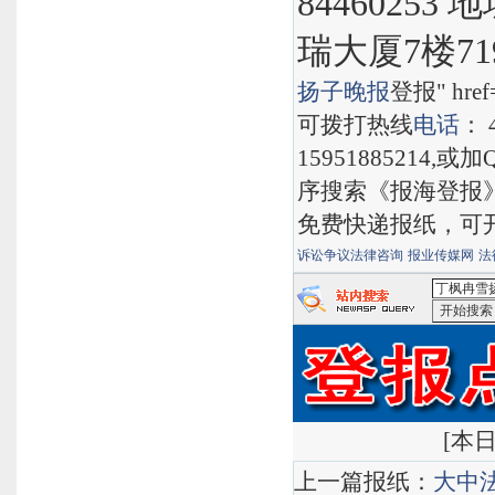
8446025
瑞大厦7楼71
扬子晚报
登报" href="
可拨打热线
电话
： 
15951885214,
序搜索《报海登报
免费快递报纸，可
诉讼争议法律咨询
报业传媒网
法
<丁枫冉雪
[
本日
上一篇报纸：
大中