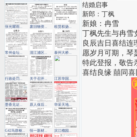
结婚启事
新郎：丁枫
新娘：冉雪
张光耀雨...
废旧物资...
租赁权扬...
丁枫先生与冉雪女
良辰吉日喜结连
愿岁月可期，琴
常州金坛...
清江浦区...
泰州大桥...
特此登报，敬告
喜结良缘 囍同喜
行政处罚...
关于召开...
江苏华国...
墨香见证...
原人保后...
华采天地...
G42马群枢...
恒一新材...
滨江榴园...