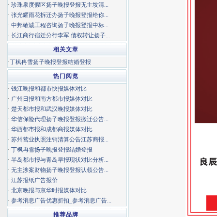
·
珍珠泉度假区扬子晚报登报无主坟清...
·
张光耀雨花拆迁办扬子晚报登报给你...
·
中邦敬诚工程咨询扬子晚报登报中标...
·
长江商行宿迁分行李军 债权转让扬子...
相关文章
·
丁枫冉雪扬子晚报登报结婚登报
热门阅览
·
钱江晚报和都市快报媒体对比
·
广州日报和南方都市报媒体对比
·
楚天都市报和武汉晚报媒体对比
·
华信保险代理扬子晚报登报搬迁公告...
·
华西都市报和成都商报媒体对比
·
苏州营业执照注销清算公告江苏商报...
·
丁枫冉雪扬子晚报登报结婚登报
·
半岛都市报与青岛早报现状对比分析...
·
无主涉案财物扬子晚报登报认领公告...
·
江苏报纸广告报价
·
北京晚报与京华时报媒体对比
·
参考消息广告优惠折扣_参考消息广告...
推荐品牌