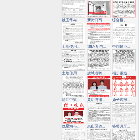
姚玉华与...
新街口写...
综合楼、...
土地使用...
10kV配电...
中翎建业...
土地使用...
虞城老鸭...
福步锻造...
靖江中梁...
黄玥与谢...
扬子晚报...
仇星瀚与...
惠山区奥...
骆蓉月牙...