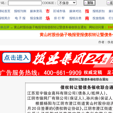
市
指
网站首页
报纸刊例
媒体资讯
区域市场
媒体对比
报纸折扣
媒
场
南
报纸简介
电 子 报
报业集团
排 行 帮
报纸分类
投放指南
行
媒体点评
→ 黄山村股份扬子晚报登报债权转让暨债务催收联合通知 · 网站访问量：
114
黄山村股份扬子晚报登报债权转让暨债务
作者：佚名 
债权转让暨债务催收联合通知