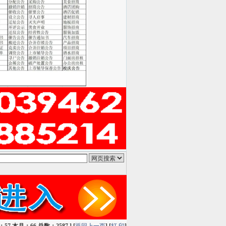
百度搜索
gooolge搜索
雅虎搜索
QQ搜索
狗狗搜
7 本月：66 总数：2587 ] [
返回上一页
] [
打 印
]