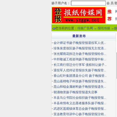
推
荐
您当前的位置：
传媒广告网
→
报纸传媒
→
最新发布
·
会计师证书扬子晚报登报退役军人优...
·
珍珠泉度假区扬子晚报登报无主坟清...
·
张光耀雨花拆迁办扬子晚报登报给你...
·
中邦敬诚工程咨询扬子晚报登报中标...
·
长江商行宿迁分行李军 债权转让扬子...
·
退役军人优待证登报挂失扬子晚报登...
·
香山红叶集团澧县分公司 扬子晚报登...
·
昆山嘉栩电子科技扬子晚报登报遗失...
·
昆山和锟金属材料扬子晚报登报遗失...
·
朝涌物资扬子晚报登报遗失启事
·
丰县马公书院社会组织扬子晚报登报...
·
丰县有情有义志愿者服务队扬子晚报...
·
武进区遥观镇体育总会扬子晚报登报...
·
亚连教育培训中心扬子晚报登报注销...