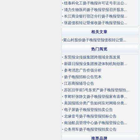
·
纽泰科化工扬子晚报许可证号非法公...
·
涌力生物医药扬子晚报登报召开股东...
·
长江商业银行宿迁分行扬子晚报登报...
·
张超债权转让暨催收扬子晚报登报公...
相关文章
·
黄山村股份扬子晚报登报债权转让暨...
热门阅览
·
东莞报业传媒集团跨领域全面发展
·
新疆日报报业集团推进体制机制创新...
·
参考消息广告价值分析
·
扬子晚报招标公告范本
·
江苏商报辅导公告
·
苏区旧学前5号东资产扬子晚报登报拍...
·
李邺轩张静文扬子晚报登报家有喜事...
·
美国报纸分类广告如何应对网络分类...
·
电子屏扬子晚报登报拍卖公告
·
北缘壹号扬子晚报登报招标公告
·
南油船员管理中心扬子晚报登报公告...
·
公务用车扬子晚报登报拍卖公告
推荐品牌