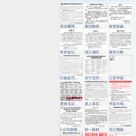
张光耀雨...
废旧物资...
租赁权扬...
常州金坛...
清江浦区...
泰州大桥...
行政处罚...
关于召开...
江苏华国...
墨香见证...
原人保后...
华采天地...
G42马群枢...
恒一新材...
滨江榴园...