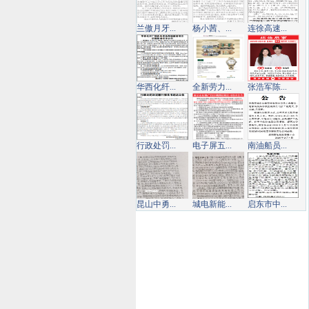
兰傲月牙...
杨小茜、...
连徐高速...
华西化纤...
全新劳力...
张浩军陈...
行政处罚...
电子屏五...
南油船员...
昆山中勇...
城电新能...
启东市中...