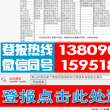
<黄山村股份扬子晚报登报债权转让暨债务催收联合通知>-：
索
有道搜索
[
本日：5 本周：5