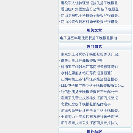
·
退役军人优待证登报挂失扬子晚报登...
·
香山红叶集团澧县分公司 扬子晚报登...
·
昆山嘉栩电子科技扬子晚报登报遗失...
·
昆山和锟金属材料扬子晚报登报遗失...
相关文章
·
电子屏五年期使用权扬子晚报登报拍...
热门阅览
·
南京水上分局扬子晚报登报体认尸启...
·
遗失启事江苏商报登报声明
·
科德宝宝翎衬布江苏商报登报环境影...
·
水利志愿服务站江苏商报登报通知
·
江阴标榜上市辅导江苏经济报登报公...
·
LED电子屏广告位扬子晚报登报拍卖公...
·
利信照明扬子晚报登报破产分配公告...
·
发票丢失营业执照挂失江苏商报登报...
·
恋爱纪念扬子晚报登报结婚启事
·
沪渝蓉高铁征迁剩余资产扬子晚报登...
·
全新劳力士专卖店东方表行扬子晚报...
·
证件发票执照丢失江苏商报登报挂失...
推荐品牌