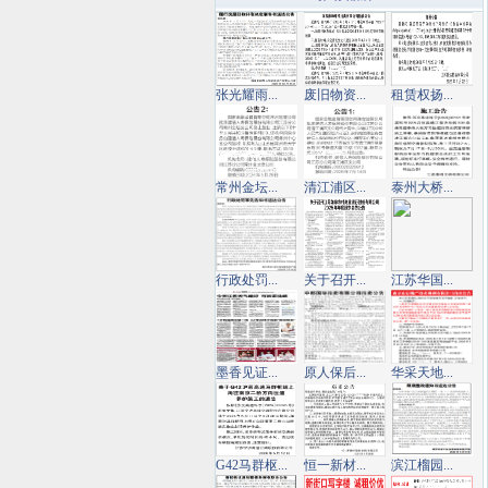
张光耀雨...
废旧物资...
租赁权扬...
常州金坛...
清江浦区...
泰州大桥...
行政处罚...
关于召开...
江苏华国...
墨香见证...
原人保后...
华采天地...
G42马群枢...
恒一新材...
滨江榴园...