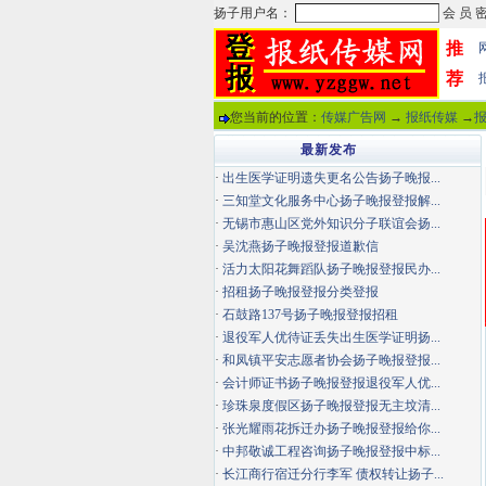
推
荐
您当前的位置：
传媒广告网
→
报纸传媒
→
最新发布
·
出生医学证明遗失更名公告扬子晚报...
·
三知堂文化服务中心扬子晚报登报解...
·
无锡市惠山区党外知识分子联谊会扬...
·
吴沈燕扬子晚报登报道歉信
·
活力太阳花舞蹈队扬子晚报登报民办...
·
招租扬子晚报登报分类登报
·
石鼓路137号扬子晚报登报招租
·
退役军人优待证丢失出生医学证明扬...
·
和凤镇平安志愿者协会扬子晚报登报...
·
会计师证书扬子晚报登报退役军人优...
·
珍珠泉度假区扬子晚报登报无主坟清...
·
张光耀雨花拆迁办扬子晚报登报给你...
·
中邦敬诚工程咨询扬子晚报登报中标...
·
长江商行宿迁分行李军 债权转让扬子...