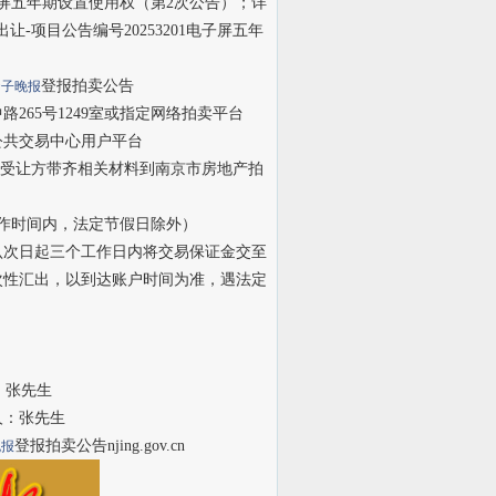
子屏五年期设置使用权（第2次公告）；详
让-项目公告编号20253201电子屏五年
登报拍卖公告
扬子晚报
路265号1249室或指定网络拍卖平台
公共交易中心用户平台
注册报名，并请意向受让方带齐相关材料到南京市房地产拍
工作时间内，法定节假日除外）
认次日起三个工作日内将交易保证金交至
次性汇出，以到达账户时间为准，遇法定
：张先生
人：张先生
登报拍卖公告njing.gov.cn
晚报