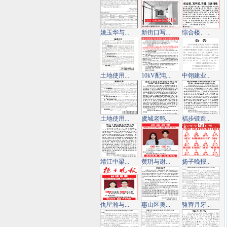
姚玉华与...
新街口写...
综合楼、...
土地使用...
10kV配电...
中翎建业...
土地使用...
虞城老鸭...
福步锻造...
靖江中梁...
黄玥与谢...
扬子晚报...
仇星瀚与...
惠山区奥...
骆蓉月牙...