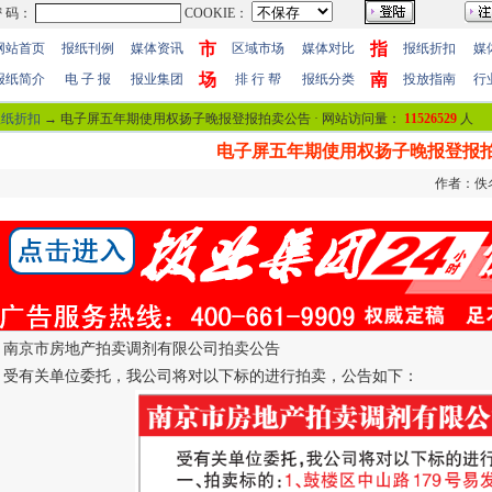
市
指
网站首页
报纸刊例
媒体资讯
区域市场
媒体对比
报纸折扣
媒
场
南
报纸简介
电 子 报
报业集团
排 行 帮
报纸分类
投放指南
行
报纸折扣
→ 电子屏五年期使用权扬子晚报登报拍卖公告 · 网站访问量：
11526529
人
电子屏五年期使用权扬子晚报登报
作者：佚名 
南京市房地产拍卖调剂有限公司拍卖公告
受有关单位委托，我公司将对以下标的进行拍卖，公告如下：