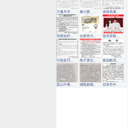
兰傲月牙...
杨小茜、...
连徐高速...
华西化纤...
全新劳力...
张浩军陈...
行政处罚...
电子屏五...
南油船员...
昆山中勇...
城电新能...
启东市中...