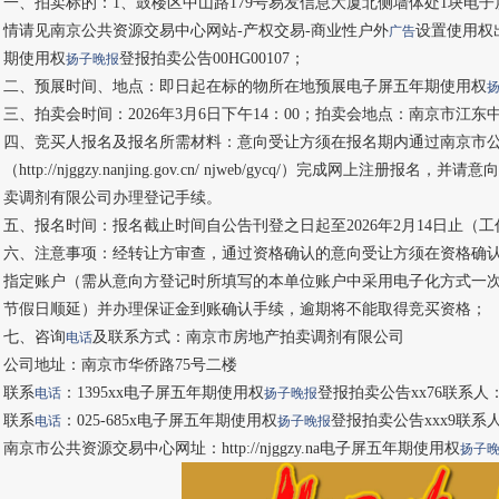
一、拍卖标的：1、鼓楼区中山路179号易发信息大厦北侧墙体处1块电
情请见南京公共资源交易中心网站-产权交易-商业性户外
设置使用权出
广告
期使用权
登报拍卖公告00HG00107；
扬子晚报
二、预展时间、地点：即日起在标的物所在地预展电子屏五年期使用权
三、拍卖会时间：2026年3月6日下午14：00；拍卖会地点：南京市江东中
四、竞买人报名及报名所需材料：意向受让方须在报名期内通过南京市
（http://njggzy.nanjing.gov.cn/ njweb/gycq/）完成网上
卖调剂有限公司办理登记手续。
五、报名时间：报名截止时间自公告刊登之日起至2026年2月14日止（
六、注意事项：经转让方审查，通过资格确认的意向受让方须在资格确
指定账户（需从意向方登记时所填写的本单位账户中采用电子化方式一
节假日顺延）并办理保证金到账确认手续，逾期将不能取得竞买资格；
七、咨询
及联系方式：南京市房地产拍卖调剂有限公司
电话
公司地址：南京市华侨路75号二楼
联系
：1395xx电子屏五年期使用权
登报拍卖公告xx76联系人
电话
扬子晚报
联系
：025-685x电子屏五年期使用权
登报拍卖公告xxx9联系
电话
扬子晚报
南京市公共资源交易中心网址：http://njggzy.na电子屏五年期使用权
扬子