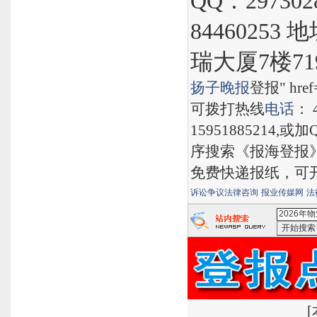
QQ：297302
8446025
瑞大厦7楼71
扬子晚报
登报" href="
可拨打热线
电话
： 
15951885214,
序搜索《报海登报
免费快递报纸，可
诉讼争议法律咨询
报业传媒网
法
<2026
[