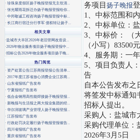
务项目
·
珍珠泉度假区扬子晚报登报无主坟清...
扬子晚报
·
张光耀雨花拆迁办扬子晚报登报给你...
1、中标范围和
·
中邦敬诚工程咨询扬子晚报登报中标...
·
长江商行宿迁分行李军 债权转让扬子...
2、中标单位：
相关文章
3、中标价： 
·
盐城市大丰区2026年老旧管网改造设...
（小写）83500
·
2026年物业服务项目扬子晚报登报中...
4、服务期：一年
·
招标公告2026年物业服务项目扬子晚...
热门阅览
5、项目负责人：
·
资产处置公告江苏商报登报公告清单...
告
·
2017年度江苏省放心消费企业江苏商...
自本公告发布之
·
山东省报纸广告发布
·
宁夏报纸广告发布
将签发中标通知
·
低合金钢用高性能焊接扬子晚报登报...
招标人提出。
·
新晚报与生活报之两大报业集团的经...
·
华尔润玻璃产业管理人扬子晚报登报...
采购人：盐城市
·
江苏报纸广告发布
·
行政处罚决定履行扬子晚报登报催告...
采购代理单位：
·
四川省报纸广告发布
2026年3月5日
·
重庆省报纸广告发布