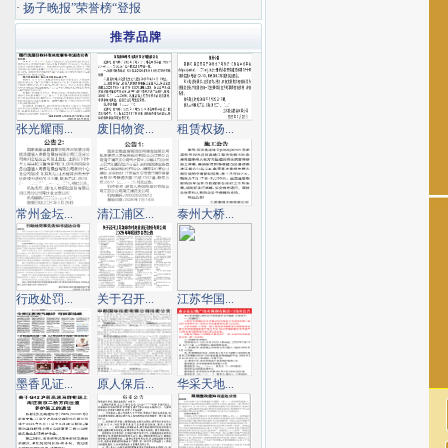
·
扬子晚报”荣誉榜“登报
推荐品牌
张光耀雨...
废旧物资...
租赁权扬...
常州金坛...
清江浦区...
泰州大桥...
行政处罚...
关于召开...
江苏华国...
墨香见证...
原人保后...
华采天地...