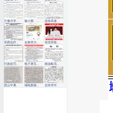
兰傲月牙...
杨小茜、...
连徐高速...
华西化纤...
全新劳力...
张浩军陈...
行政处罚...
电子屏五...
南油船员...
昆山中勇...
城电新能...
启东市中...