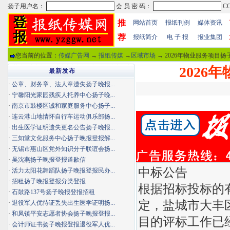
推
网站首页
报纸刊例
媒体资讯
荐
报纸简介
电 子 报
报业集团
您当前的位置：
传媒广告网
→
报纸传媒
→
区域市场
→ 2026年物业服务项目扬
202
最新发布
·
公章、财务章、法人章遗失扬子晚报...
·
宁馨阳光家园残疾人托养中心扬子晚...
·
南京市鼓楼区诚和家庭服务中心扬子...
·
连云港山地情怀自行车运动俱乐部扬...
·
出生医学证明遗失更名公告扬子晚报...
·
三知堂文化服务中心扬子晚报登报解...
·
无锡市惠山区党外知识分子联谊会扬...
·
吴沈燕扬子晚报登报道歉信
中标公告
·
活力太阳花舞蹈队扬子晚报登报民办...
·
招租扬子晚报登报分类登报
根据招标投标的
·
石鼓路137号扬子晚报登报招租
定，盐城市大丰
·
退役军人优待证丢失出生医学证明扬...
·
和凤镇平安志愿者协会扬子晚报登报...
目的评标工作已
·
会计师证书扬子晚报登报退役军人优...