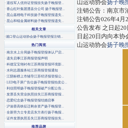
山运动协会
扬子晚
·
退役军人优待证登报挂失扬子晚报登...
·
香山红叶集团澧县分公司 扬子晚报登...
注销公告：南京市
·
昆山嘉栩电子科技扬子晚报登报遗失...
注销公告026年4
·
昆山和锟金属材料扬子晚报登报遗失...
公告发布 之日起2
相关文章
日起20日内向本协
·
浦口登山运动协会扬子晚报登报注销...
山运动协会
扬子晚
热门阅览
·
南京水上分局扬子晚报登报体认尸启...
·
遗失启事江苏商报登报声明
·
科德宝宝翎衬布江苏商报登报环境影...
·
水利志愿服务站江苏商报登报通知
·
江阴标榜上市辅导江苏经济报登报公...
·
LED电子屏广告位扬子晚报登报拍卖公...
·
利信照明扬子晚报登报破产分配公告...
·
发票丢失营业执照挂失江苏商报登报...
·
恋爱纪念扬子晚报登报结婚启事
·
沪渝蓉高铁征迁剩余资产扬子晚报登...
·
全新劳力士专卖店东方表行扬子晚报...
·
证件发票执照丢失江苏商报登报挂失...
推荐品牌