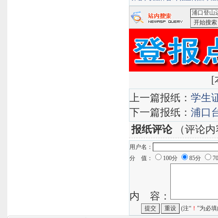
<浦口登山
[
上一篇报纸：
学生
下一篇报纸：
浦口
报纸评论
（评论内
用户名：
分 值：
100分
85分
7
内 容：
(注“
！
”为必填