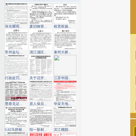
张光耀雨...
废旧物资...
租赁权扬...
常州金坛...
清江浦区...
泰州大桥...
行政处罚...
关于召开...
江苏华国...
墨香见证...
原人保后...
华采天地...
G42马群枢...
恒一新材...
滨江榴园...