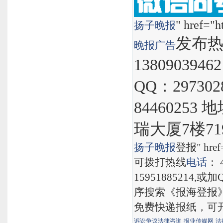
" href="h
扬子晚报
发布热线
晚报
广告
1380903946
QQ：297302
8446025
瑞大厦7楼71
扬子晚报
登报" href="
可拨打热线
电话
： 
15951885214,
序搜索《报海登报
免费快递报纸，可
诉讼争议法律咨询
报业传媒网
法