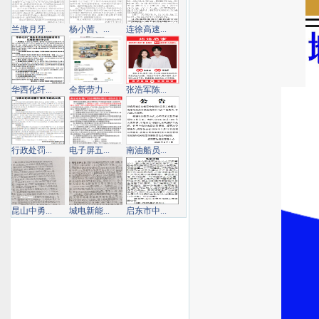
兰傲月牙...
杨小茜、...
连徐高速...
华西化纤...
全新劳力...
张浩军陈...
行政处罚...
电子屏五...
南油船员...
昆山中勇...
城电新能...
启东市中...