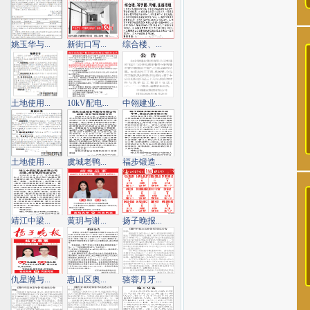
姚玉华与...
新街口写...
综合楼、...
土地使用...
10kV配电...
中翎建业...
土地使用...
虞城老鸭...
福步锻造...
靖江中梁...
黄玥与谢...
扬子晚报...
仇星瀚与...
惠山区奥...
骆蓉月牙...