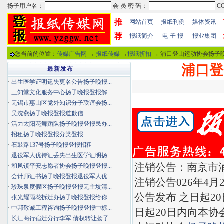
推
网站首页
报纸刊例
媒体资讯
荐
报纸简介
电 子 报
报业集团
您当前的位置：
传媒广告网
→
报纸传媒
→
报纸折扣
→ 浦口登山运动协会扬子晚
浦口登
最新发布
·
出生医学证明遗失更名公告扬子晚报...
·
三知堂文化服务中心扬子晚报登报解...
·
无锡市惠山区党外知识分子联谊会扬...
·
吴沈燕扬子晚报登报道歉信
·
活力太阳花舞蹈队扬子晚报登报民办...
·
招租扬子晚报登报分类登报
·
石鼓路137号扬子晚报登报招租
·
退役军人优待证丢失出生医学证明扬...
注销公告：南京市
·
和凤镇平安志愿者协会扬子晚报登报...
·
会计师证书扬子晚报登报退役军人优...
注销公告026年4
·
珍珠泉度假区扬子晚报登报无主坟清...
公告发布 之日起2
·
张光耀雨花拆迁办扬子晚报登报给你...
·
中邦敬诚工程咨询扬子晚报登报中标...
日起20日内向本协
·
长江商行宿迁分行李军 债权转让扬子...