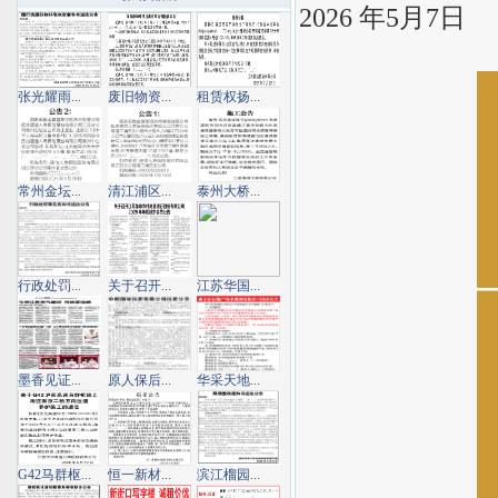
2026 年5月7日
张光耀雨...
废旧物资...
租赁权扬...
常州金坛...
清江浦区...
泰州大桥...
行政处罚...
关于召开...
江苏华国...
墨香见证...
原人保后...
华采天地...
G42马群枢...
恒一新材...
滨江榴园...