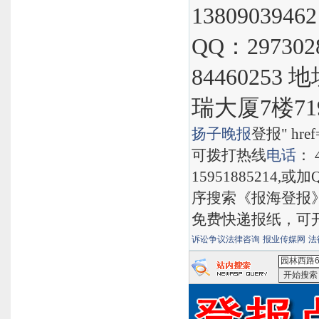
1380903946
QQ：297302
8446025
瑞大厦7楼71
扬子晚报
登报" href="
可拨打热线
电话
： 
15951885214,
序搜索《报海登报
免费快递报纸，可
诉讼争议法律咨询
报业传媒网
法
<园林西路
索
有道搜