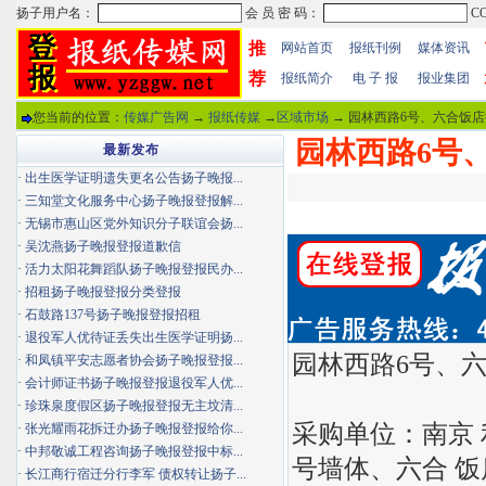
推
网站首页
报纸刊例
媒体资讯
荐
报纸简介
电 子 报
报业集团
您当前的位置：
传媒广告网
→
报纸传媒
→
区域市场
→ 园林西路6号、六合饭店
园林西路6号
最新发布
·
出生医学证明遗失更名公告扬子晚报...
·
三知堂文化服务中心扬子晚报登报解...
·
无锡市惠山区党外知识分子联谊会扬...
·
吴沈燕扬子晚报登报道歉信
·
活力太阳花舞蹈队扬子晚报登报民办...
·
招租扬子晚报登报分类登报
·
石鼓路137号扬子晚报登报招租
·
退役军人优待证丢失出生医学证明扬...
园林西路6号、
·
和凤镇平安志愿者协会扬子晚报登报...
·
会计师证书扬子晚报登报退役军人优...
·
珍珠泉度假区扬子晚报登报无主坟清...
采购单位：南京
·
张光耀雨花拆迁办扬子晚报登报给你...
·
中邦敬诚工程咨询扬子晚报登报中标...
号墙体、六合 
·
长江商行宿迁分行李军 债权转让扬子...