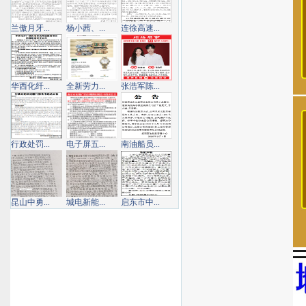
兰傲月牙...
杨小茜、...
连徐高速...
华西化纤...
全新劳力...
张浩军陈...
行政处罚...
电子屏五...
南油船员...
昆山中勇...
城电新能...
启东市中...