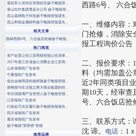
西路6号、 六合
·
退役军人优待证登报挂失扬子晚报登...
·
香山红叶集团澧县分公司 扬子晚报登...
·
昆山嘉栩电子科技扬子晚报登报遗失...
·
昆山和锟金属材料扬子晚报登报遗失...
一、维修内容：
相关文章
门抢修，消除安
·
园林西路6号、六合饭店抢修扬子晚报...
报工程询价公告
热门阅览
·
资产处置公告江苏商报登报公告清单...
二、报价要求：1
·
2017年度江苏省放心消费企业江苏商...
·
山东省报纸广告发布
料（均需加盖公
·
宁夏报纸广告发布
近2年同类项目业
·
低合金钢用高性能焊接扬子晚报登报...
·
新晚报与生活报之两大报业集团的经...
期10天，经审查
·
华尔润玻璃产业管理人扬子晚报登报...
号、六合饭店抢
·
江苏报纸广告发布
·
行政处罚决定履行扬子晚报登报催告...
·
四川省报纸广告发布
·
重庆省报纸广告发布
三、联系方式：
·
扬子晚报”荣誉榜“登报
沈 谛。
：1
电话
推荐品牌