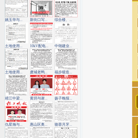
姚玉华与...
新街口写...
综合楼、...
土地使用...
10kV配电...
中翎建业...
土地使用...
虞城老鸭...
福步锻造...
靖江中梁...
黄玥与谢...
扬子晚报...
仇星瀚与...
惠山区奥...
骆蓉月牙...