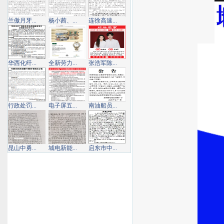
兰傲月牙...
杨小茜、...
连徐高速...
华西化纤...
全新劳力...
张浩军陈...
行政处罚...
电子屏五...
南油船员...
昆山中勇...
城电新能...
启东市中...