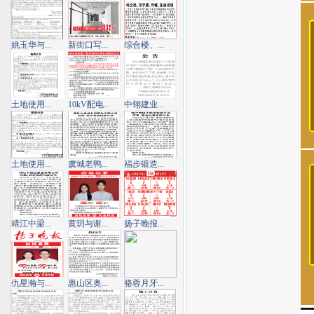
姚玉华与...
新街口写...
综合楼、...
土地使用...
10kV配电...
中翎建业...
土地使用...
虞城老鸭...
福步锻造...
靖江中梁...
黄玥与谢...
扬子晚报...
仇星瀚与...
惠山区奥...
骆蓉月牙...