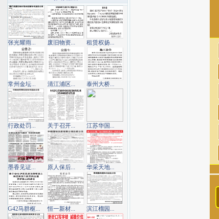
张光耀雨...
废旧物资...
租赁权扬...
常州金坛...
清江浦区...
泰州大桥...
行政处罚...
关于召开...
江苏华国...
墨香见证...
原人保后...
华采天地...
G42马群枢...
恒一新材...
滨江榴园...