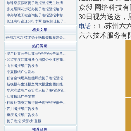
·
珍珠泉度假区扬子晚报登报无主坟清...
众昶 网络科技有
·
张光耀雨花拆迁办扬子晚报登报给你...
30日视为送达，
·
中邦敬诚工程咨询扬子晚报登报中标...
·
长江商行宿迁分行李军 债权转让扬子...
：15苏州六
电话
相关文章
六六技术服务有限公
·
苏州六六六 技术扬子晚报登报股东会...
热门阅览
·
资产处置公告江苏商报登报公告清单...
·
2017年度江苏省放心消费企业江苏商...
·
山东省报纸广告发布
·
宁夏报纸广告发布
·
低合金钢用高性能焊接扬子晚报登报...
·
新晚报与生活报之两大报业集团的经...
·
华尔润玻璃产业管理人扬子晚报登报...
·
江苏报纸广告发布
·
行政处罚决定履行扬子晚报登报催告...
·
四川省报纸广告发布
·
重庆省报纸广告发布
·
扬子晚报”荣誉榜“登报
推荐品牌