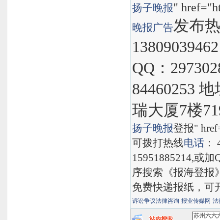
" href="h
扬子晚报
发布热线
晚报
广告
1380903946
QQ：297302
8446025
瑞大厦7楼71
扬子晚报
登报" href="
可拨打热线
电话
： 
15951885214,
序搜索《报海登报
免费快递报纸，可
诉讼争议法律咨询
报业传媒网
法