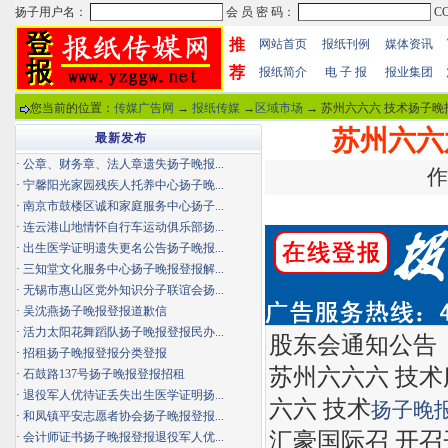
推
网站首页
报纸刊例
媒体资讯
荐
报纸简介
电 子 报
报业集团
您当前的位置：
传媒广告网
→
报纸传媒
→
区域市场
→ 苏州六六六 技术扬子晚
苏州六六
最新发布
·
公章、财务章、法人章遗失扬子晚报...
作
·
宁馨阳光家园残疾人托养中心扬子晚...
·
南京市鼓楼区诚和家庭服务中心扬子...
·
连云港山地情怀自行车运动俱乐部扬...
·
出生医学证明遗失更名公告扬子晚报...
·
三知堂文化服务中心扬子晚报登报解...
·
无锡市惠山区党外知识分子联谊会扬...
·
吴沈燕扬子晚报登报道歉信
·
活力太阳花舞蹈队扬子晚报登报民办...
股东会通知公告
·
招租扬子晚报登报分类登报
苏州六六六 技术服
·
石鼓路137号扬子晚报登报招租
·
退役军人优待证丢失出生医学证明扬...
六六 技术
扬子晚
·
和凤镇平安志愿者协会扬子晚报登报...
汇豪国际召 开
·
会计师证书扬子晚报登报退役军人优...