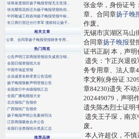
·
珍珠泉度假区扬子晚报登报无主坟清...
张金华，身份证号： 32
·
张光耀雨花拆迁办扬子晚报登报给你...
章、合同章
扬子晚
·
中邦敬诚工程咨询扬子晚报登报中标...
作废。
·
长江商行宿迁分行李军 债权转让扬子...
无锡市滨湖区马山街道
相关文章
·
公章、合同章扬子晚报登报财务专用...
合同章
扬子晚报
登
热门阅览
证书正副 本，声明
·
公告声明江苏商报登报挂失减资注销...
遗失：卞正兴退役军人
·
全国日报类报纸大全
务专用章、法人章46
·
中国市场监管报
·
企业减资名称变更公告流程
李文刚(身份证 320
·
扬子晚报致歉声明登报公告
章84230)遗失
·
全国发行中央级报纸汇总
·
全国广播电视报大全
202449079，声
·
北京报纸广告报价
遗失陈杰烈士证明书1
·
广西报纸广告报价
遗失王子琛，南京中
·
扬子晚报声明公告案例写法
·
江苏商报吸收合并公告
废。
·
全国行业类报纸分类及汇总
本人许超仪，不慎遗
推荐品牌