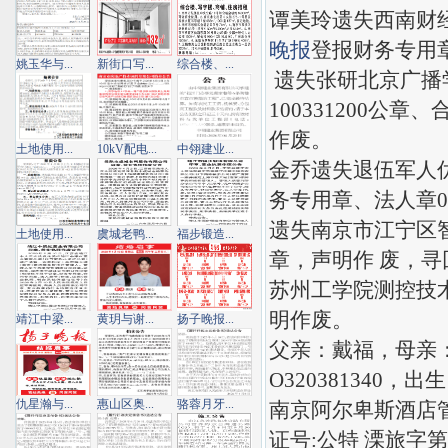
谭美玲遗失西南财经大
晚报
登报财务专用章
姚玉华与...
新街口写...
综合楼、...
遗失张研北京广播学院
100331200公章
作废。
土地使用...
10kV配电...
中翎建业...
金乔遗失退伍军人优待
务专用章、法人章01
遗失南京市江宁区
土地使用...
虞城老鸭...
福步锻造...
章，声明作 废，
苏州工学院测控技术与
明作废。
靖江中梁...
黄玥与谢...
扬子晚报...
父亲：戴福，母亲
O320381340，
仇星瀚与...
惠山区奥...
骆蓉月牙...
南京阿尔卑斯酒店
证号:公特 溧旅字第