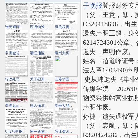
子晚报
登报财务专用
（父：王意，母：
O320418696，
张光耀雨...
废旧物资...
租赁权扬...
遗失声明王超，身份证号
6214724301公章
遗失，声明作废。
常州金坛...
清江浦区...
泰州大桥...
姓名：范道峰证号： 
法人章1403490
史从玮遗失《毕业
行政处罚...
关于召开...
江苏华国...
传媒学院， 2026
物资采供站营业执照
墨香见证...
原人保后...
华采天地...
声明作废。
孙捷，遗失退役军人优待
（父：袁航，母：
G42马群枢...
恒一新材...
滨江榴园...
R320424286，