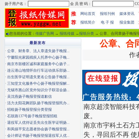
推
网站首页
报纸刊例
媒体资讯
荐
报纸简介
电 子 报
报业集团
您当前的位置：
传媒广告网
→
报纸传媒
→
报纸分类
→ 公章、合同章扬子晚报登
公章、合
最新发布
·
公章、财务章、法人章遗失扬子晚报...
作者
·
宁馨阳光家园残疾人托养中心扬子晚...
·
南京市鼓楼区诚和家庭服务中心扬子...
·
连云港山地情怀自行车运动俱乐部扬...
·
出生医学证明遗失更名公告扬子晚报...
·
三知堂文化服务中心扬子晚报登报解...
·
无锡市惠山区党外知识分子联谊会扬...
·
吴沈燕扬子晚报登报道歉信
·
活力太阳花舞蹈队扬子晚报登报民办...
南京超湙智能科技
·
招租扬子晚报登报分类登报
废。
·
石鼓路137号扬子晚报登报招租
·
退役军人优待证丢失出生医学证明扬...
南京市宇科土石方
·
和凤镇平安志愿者协会扬子晚报登报...
失，寻回后不再 
·
会计师证书扬子晚报登报退役军人优...