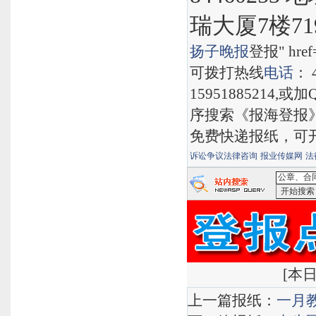
瑞大厦7楼71
扬子晚报
登报" href="
可拨打热线
电话
： 
15951885214,
序搜索《报海登报
免费快递报纸，可
诉讼争议法律咨询
报业传媒网
法
<公章、合
搜索
[
本日
上一篇报纸：
一月