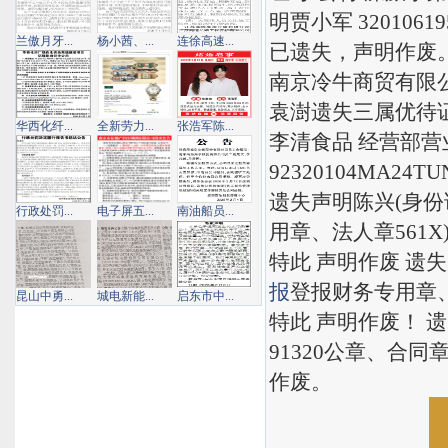
明贾小军 32010619
兰傲月牙...
杨小茜、...
连徐高速...
已遗失，声明作废
南京冷牛商贸有限
袁澍遗失三属优待证工商
华西化纤...
全新劳力...
张浩军陈...
李清食品 经营部营
92320104MA24
遗失声明陈兴(身份证
行政处罚...
电子屏五...
南油船员...
用章、法人章561
特此 声明作废 遗失
报
登报财务专用章、
昆山中勇...
城电新能...
启东市中...
特此 声明作废！ 
91320公章、合同
作废。