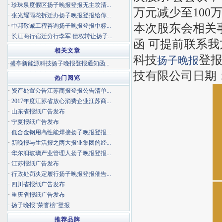
·
珍珠泉度假区扬子晚报登报无主坟清...
万元减少至100
·
张光耀雨花拆迁办扬子晚报登报给你...
本次股东会相关
·
中邦敬诚工程咨询扬子晚报登报中标...
·
长江商行宿迁分行李军 债权转让扬子...
函 可提前联系我
相关文章
科技
登报
扬子晚报
·
盛亭新能源科技扬子晚报登报通知函...
技有限公司日期： 
热门阅览
·
资产处置公告江苏商报登报公告清单...
·
2017年度江苏省放心消费企业江苏商...
·
山东省报纸广告发布
·
宁夏报纸广告发布
·
低合金钢用高性能焊接扬子晚报登报...
·
新晚报与生活报之两大报业集团的经...
·
华尔润玻璃产业管理人扬子晚报登报...
·
江苏报纸广告发布
·
行政处罚决定履行扬子晚报登报催告...
·
四川省报纸广告发布
·
重庆省报纸广告发布
·
扬子晚报”荣誉榜“登报
推荐品牌