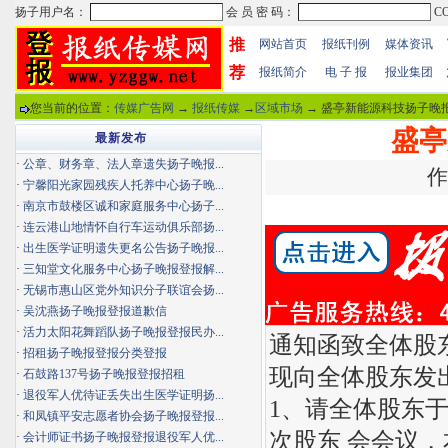
推
网站首页
报纸刊例
媒体资讯
荐
报纸简介
电 子 报
报业集团
您当前的位置：
传媒广告网
→
报纸传媒
→
区域市场
→ 盛亭新能源科技扬子晚报
盛亭
最新发布
·
公章、财务章、法人章遗失扬子晚报...
作
·
宁馨阳光家园残疾人托养中心扬子晚...
·
南京市鼓楼区诚和家庭服务中心扬子...
·
连云港山地情怀自行车运动俱乐部扬...
·
出生医学证明遗失更名公告扬子晚报...
·
三知堂文化服务中心扬子晚报登报解...
·
无锡市惠山区党外知识分子联谊会扬...
·
吴沈燕扬子晚报登报道歉信
·
活力太阳花舞蹈队扬子晚报登报民办...
通知函致全体股
·
招租扬子晚报登报分类登报
现向全体股东发
·
石鼓路137号扬子晚报登报招租
·
退役军人优待证丢失出生医学证明扬...
1、请全体股东于
·
和凤镇平安志愿者协会扬子晚报登报...
次股东 会会议，
·
会计师证书扬子晚报登报退役军人优...