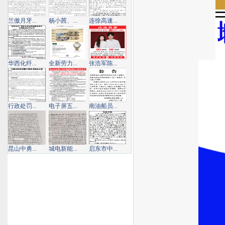
兰傲月牙...
杨小茜、...
连徐高速...
华西化纤...
全新劳力...
张浩军陈...
行政处罚...
电子屏五...
南油船员...
昆山中勇...
城电新能...
启东市中...