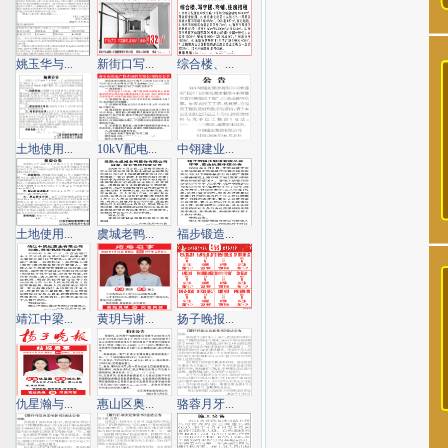
姚玉华与...
新街口写...
综合楼、...
土地使用...
10kV配电...
中翎建业...
土地使用...
虞城老鸭...
福步锻造...
靖江中梁...
黄玥与谢...
扬子晚报...
仇星瀚与...
惠山区奥...
骆蓉月牙...