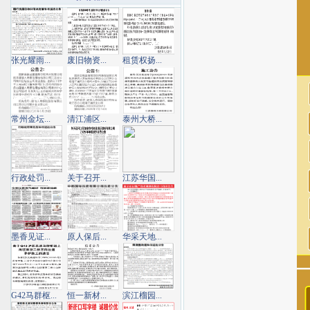
张光耀雨...
废旧物资...
租赁权扬...
常州金坛...
清江浦区...
泰州大桥...
行政处罚...
关于召开...
江苏华国...
墨香见证...
原人保后...
华采天地...
G42马群枢...
恒一新材...
滨江榴园...