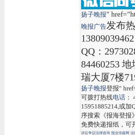
" href="h
扬子晚报
发布热线
晚报
广告
1380903946
QQ：297302
8446025
瑞大厦7楼71
扬子晚报
登报" href="
可拨打热线
电话
： 
15951885214,
序搜索《报海登报
免费快递报纸，可
诉讼争议法律咨询
报业传媒网
法