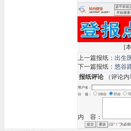
<盛亭新能
[
本
上一篇报纸：
出生
下一篇报纸：
悠谷
报纸评论
（评论内
用户名：
分 值：
100分
85分
7
内 容：
(注“
！
”为必填