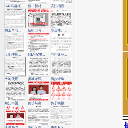
G42马群枢...
恒一新材...
滨江榴园...
姚玉华与...
新街口写...
综合楼、...
土地使用...
10kV配电...
中翎建业...
土地使用...
虞城老鸭...
福步锻造...
靖江中梁...
黄玥与谢...
扬子晚报...
仇星瀚与...
惠山区奥...
骆蓉月牙...