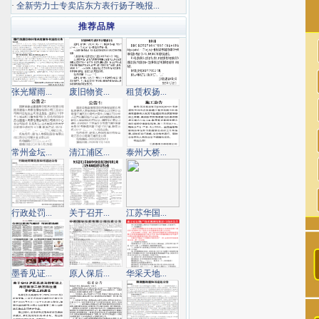
·
全新劳力士专卖店东方表行扬子晚报...
推荐品牌
张光耀雨...
废旧物资...
租赁权扬...
常州金坛...
清江浦区...
泰州大桥...
行政处罚...
关于召开...
江苏华国...
墨香见证...
原人保后...
华采天地...