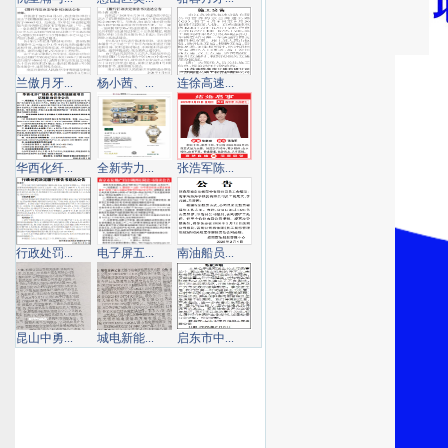
兰傲月牙...
杨小茜、...
连徐高速...
华西化纤...
全新劳力...
张浩军陈...
行政处罚...
电子屏五...
南油船员...
昆山中勇...
城电新能...
启东市中...