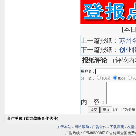
<众鑫建筑
[
本日
上一篇报纸：
苏州
下一篇报纸：
创业
报纸评论
（评论内
用户名：
分 值：
100分
85分
7
内 容：
(注“
！
”为必填
合作单位 (官方战略合作伙伴)
关于本站
-
网站帮助
-
广告合作
-
下载声明
-
友情
广告热线：025-86609867 广告传媒全国免费电话:400