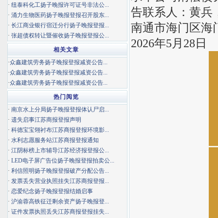
·
纽泰科化工扬子晚报许可证号非法公...
告联系人：黄兵
·
涌力生物医药扬子晚报登报召开股东...
南通市海门区海
·
长江商业银行宿迁分行扬子晚报登报...
·
张超债权转让暨催收扬子晚报登报公...
2026年5月28日
相关文章
·
众鑫建筑劳务扬子晚报登报减资公告...
·
众鑫建筑劳务扬子晚报登报减资公告...
·
众鑫建筑劳务扬子晚报登报减资公告...
热门阅览
·
南京水上分局扬子晚报登报体认尸启...
·
遗失启事江苏商报登报声明
·
科德宝宝翎衬布江苏商报登报环境影...
·
水利志愿服务站江苏商报登报通知
·
江阴标榜上市辅导江苏经济报登报公...
·
LED电子屏广告位扬子晚报登报拍卖公...
·
利信照明扬子晚报登报破产分配公告...
·
发票丢失营业执照挂失江苏商报登报...
·
恋爱纪念扬子晚报登报结婚启事
·
沪渝蓉高铁征迁剩余资产扬子晚报登...
·
证件发票执照丢失江苏商报登报挂失...