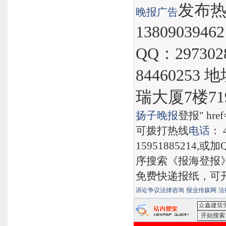
发布热线
晚报
广告
1380903946
QQ：297302
8446025
瑞大厦7楼71
扬子晚报
登报" href="
可拨打热线
电话
： 
15951885214,
序搜索《报海登报
免费快递报纸，可
诉讼争议法律咨询
报业传媒网
法