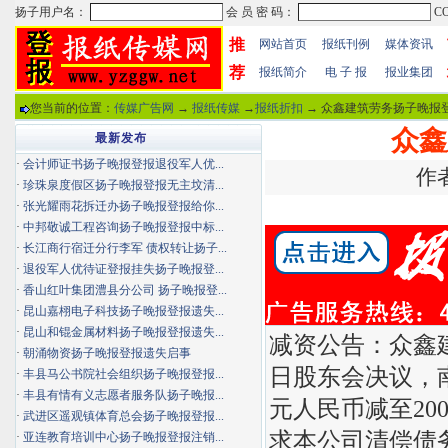
推
网站首页
报纸刊例
媒体资讯
荐
报纸简介
电 子 报
报业集团
您当前的位置：
传媒广告网
→
报纸传媒
→
报纸折扣
→ 众鑫建筑劳务扬子晚报登
众鑫
最新发布
·
会计师证书扬子晚报登报退役军人优...
作者
·
珍珠泉度假区扬子晚报登报无主坟清...
·
张光耀雨花拆迁办扬子晚报登报给你...
·
中邦敬诚工程咨询扬子晚报登报中标...
·
长江商行宿迁分行李军 债权转让扬子...
·
退役军人优待证登报挂失扬子晚报登...
·
香山红叶集团澧县分公司 扬子晚报登...
·
昆山嘉栩电子科技扬子晚报登报遗失...
·
昆山和锟金属材料扬子晚报登报遗失...
减资公告：众鑫
·
朝涌物资扬子晚报登报遗失启事
日股东会决议，
·
丰县马公书院社会组织扬子晚报登报...
·
丰县有情有义志愿者服务队扬子晚报...
元人民币减至20
·
武进区遥观镇体育总会扬子晚报登报...
求本公司清偿债
·
亚连教育培训中心扬子晚报登报注销...