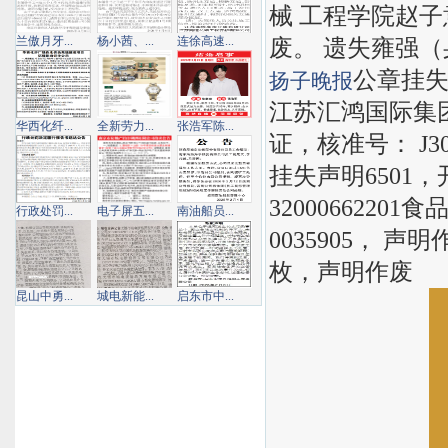
械 工程学院赵子意
兰傲月牙...
杨小茜、...
连徐高速...
废。 遗失雍强（
公章挂失
扬子晚报
江苏汇鸿国际集
华西化纤...
全新劳力...
张浩军陈...
证，核准号： J3
挂失声明6501
320006622
行政处罚...
电子屏五...
南油船员...
0035905， 
枚，声明作废
昆山中勇...
城电新能...
启东市中...