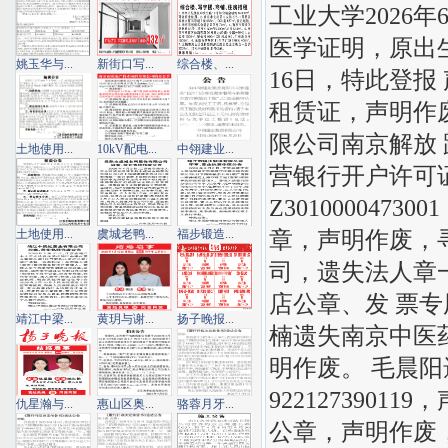
工业大学2026
医学证明，原出生证
姚玉华与...
新街口写...
综合楼、...
16日，特此登报
租赁证，声明作
限公司南京解放 
土地使用...
10kV配电...
中翎建业...
营银行开户许可
Z30100004
章，声明作废，
土地使用...
虞城老鸭...
福步锻造...
司，遗失法人章一
店公章、发 票专
靖江中梁...
黄玥与谢...
扬子晚报...
楠遗失南京中医药大
明作废。 毛晨
922127390
仇星瀚与...
惠山区奥...
骆蓉月牙...
公章，声明作废