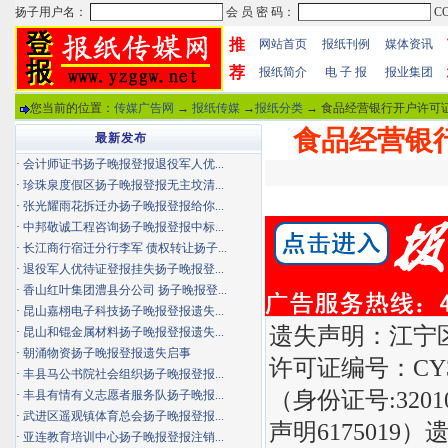
推
网站首页
报纸刊例
媒体资讯
荐
报纸简介
电 子 报
报业集团
您当前的位置：
传媒广告网
→
报纸传媒
→
报纸分类
→ 食品经营银行开户许可证
食品经营银
最新发布
·
会计师证书扬子晚报登报退役军人优...
·
珍珠泉度假区扬子晚报登报无主坟清...
·
张光耀雨花拆迁办扬子晚报登报给你...
·
中邦敬诚工程咨询扬子晚报登报中标...
·
长江商行宿迁分行李军 债权转让扬子...
·
退役军人优待证登报挂失扬子晚报登...
·
香山红叶集团澧县分公司 扬子晚报登...
·
昆山嘉栩电子科技扬子晚报登报遗失...
遗失声明：江宁
·
昆山和锟金属材料扬子晚报登报遗失...
·
朝涌物资扬子晚报登报遗失启事
许可证编号：CY3
·
丰县马公书院社会组织扬子晚报登报...
（身份证号:32
·
丰县有情有义志愿者服务队扬子晚报...
·
武进区遥观镇体育总会扬子晚报登报...
声明617501
·
亚连教育培训中心扬子晚报登报注销...