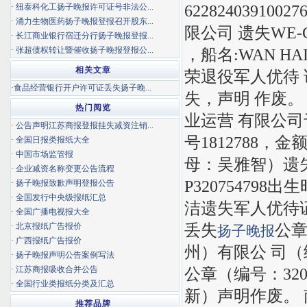
6228240391
·
纽泰科化工扬子晚报许可证号非法公...
·
涌力生物医药扬子晚报登报召开股东...
限公司 遗失WE-C
·
长江商业银行宿迁分行扬子晚报登报...
·
张超债权转让暨催收扬子晚报登报公...
，船名:WAN HA
相关文章
荣退役军人优待 证号：
·
食品经营银行开户许可证丢失扬子晚...
失，声明 作废。
热门阅览
业运营 有限公司
·
公告声明江苏商报登报挂失减资注销...
号1812788，
·
全国日报类报纸大全
·
中国市场监管报
母：吴雅智）遗
·
企业减资名称变更公告流程
P320754798
·
扬子晚报致歉声明登报公告
·
全国发行中央级报纸汇总
洁遗失军人优待证，
·
全国广播电视报大全
丢失
公章
·
北京报纸广告报价
扬子晚报
·
广西报纸广告报价
州）有限公 司（统一
·
扬子晚报声明公告案例写法
·
江苏商报吸收合并公告
公章（编号：320
·
全国行业类报纸分类及汇总
新）声明作废。
推荐品牌