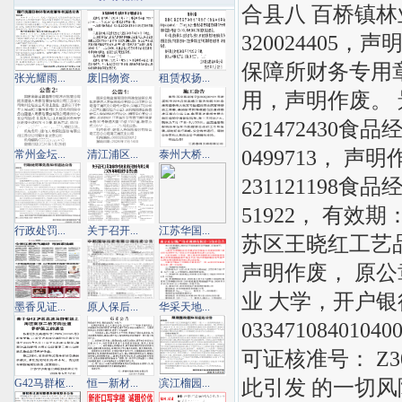
合县八 百桥镇林业
320024405
保障所财务专用章
张光耀雨...
废旧物资...
租赁权扬...
用，声明作废。
621472430
0499713， 
常州金坛...
清江浦区...
泰州大桥...
231121198
51922， 有效期：
行政处罚...
关于召开...
江苏华国...
苏区王晓红工艺品店
声明作废， 原
业 大学，开户
墨香见证...
原人保后...
华采天地...
0334710840
可证核准号： Z3
此引发 的一切风
G42马群枢...
恒一新材...
滨江榴园...