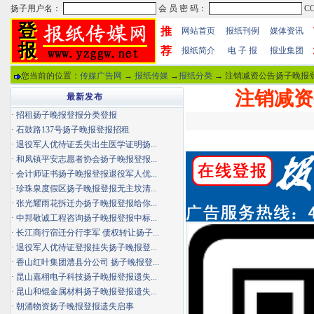
推
网站首页
报纸刊例
媒体资讯
荐
报纸简介
电 子 报
报业集团
您当前的位置：
传媒广告网
→
报纸传媒
→
报纸分类
→ 注销减资公告扬子晚报登
注销减资
最新发布
·
招租扬子晚报登报分类登报
·
石鼓路137号扬子晚报登报招租
·
退役军人优待证丢失出生医学证明扬...
·
和凤镇平安志愿者协会扬子晚报登报...
·
会计师证书扬子晚报登报退役军人优...
·
珍珠泉度假区扬子晚报登报无主坟清...
·
张光耀雨花拆迁办扬子晚报登报给你...
·
中邦敬诚工程咨询扬子晚报登报中标...
·
长江商行宿迁分行李军 债权转让扬子...
·
退役军人优待证登报挂失扬子晚报登...
·
香山红叶集团澧县分公司 扬子晚报登...
·
昆山嘉栩电子科技扬子晚报登报遗失...
·
昆山和锟金属材料扬子晚报登报遗失...
·
朝涌物资扬子晚报登报遗失启事