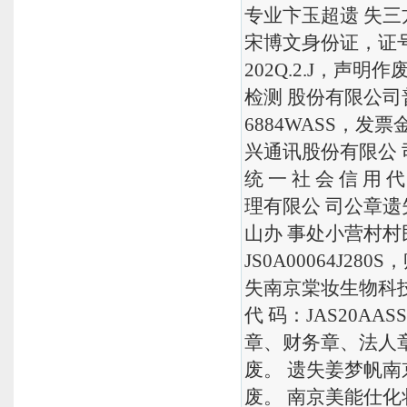
专业卞玉超遗 失三方
宋博文身份证，证号： S
202Q.2.J，声
检测 股份有限公司普
6884WASS，
兴通讯股份有限公 司
统 一 社 会 信 用
理有限公 司公章遗
山办 事处小营村村民委
JS0A00064J280
失南京棠妆生物科技有
代 码：JAS20AA
章、财务章、法人
废。 遗失姜梦帆南京艺
废。 南京美能仕化