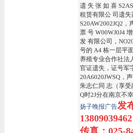
遗 失 张 如 喜 S2
租赁有限公 司遗失苏
S20AW2002JQ2，
票 号 W00WJ0J
发 有限公司，NO20AJ
号的 A4 栋一层
养殖专业合作社法人
官证遗失，证号军字 第
20A6020JWS
朱志仁同 志（享受副
Q时2J分在南京不
发布
扬子晚报
广告
1380903946
传真：025-