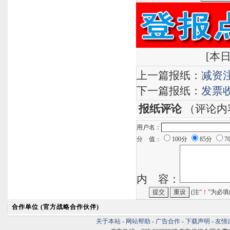
<注销减资
索
[
本日
上一篇报纸：
减资
下一篇报纸：
发票
报纸评论
（评论内
用户名：
分 值：
100分
85分
7
内 容：
(注“
！
”为必填
合作单位 (官方战略合作伙伴)
关于本站
-
网站帮助
-
广告合作
-
下载声明
-
友情