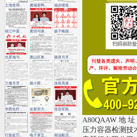
土地使用...
虞城老鸭...
福步锻造...
靖江中梁...
黄玥与谢...
扬子晚报...
仇星瀚与...
惠山区奥...
骆蓉月牙...
兰傲月牙...
杨小茜、...
连徐高速...
华西化纤...
全新劳力...
张浩军陈...
A80QAAW 地
压力容器检测技术
行政处罚...
电子屏五...
南油船员...