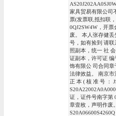
AS20J202AA
家具贸易有限公司
票(发票联,抵扣联，
0QJ2SW4W，开
废。 本人张存健丢失保障
号，如有捡到 请联系
照副本，统一 社 会 
证副本，许可证 编号
饰有限公 司合同章于
法律效益。 南京市
正 本 ( 核 准 号 ： J
S20A22002A0
证，证件号南字第 
章壹枚，声明作废。
S20A06600S