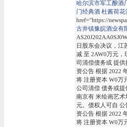
哈尔滨市军工酿酒
门经典酒
杜酱荷花
href="https://newsp
古井镇豫皖酒业有
AS20J202AA0S
日股东会决议，江苏鸿
减 至 2AW0万元
司清偿债务或 提供担
资公告 根据 202
将 注册资本 W0万
公司清偿 债务或提供
南京有 米绘画艺术培
元。债权人可自 公
资公告 根据 202
将 注册资本 W0万