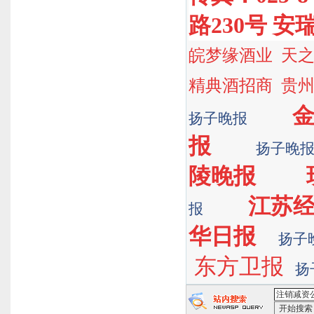
路230号 安
皖梦缘酒业
天
精典酒招商
贵
扬子晚报
报
扬子晚
陵晚报
江苏
报
华日报
扬子
东方卫报
扬