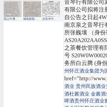
音琴行有限公司减
有限公司拟将注
自公告之日起4
昆山中勇...
城电新能...
启东市中...
南京泉之音琴行有
所张巍壤 （身份证号
AS20A202A
之茶餐饮管理有
号 S20W0W00
务所白云腾 (身份证 
州怀庄酒业集团
为
href="http://www.
酒业
贵州民族酒业
酒
杜酱酒业
金酱酒
啤酒
贵州怀庄酒业