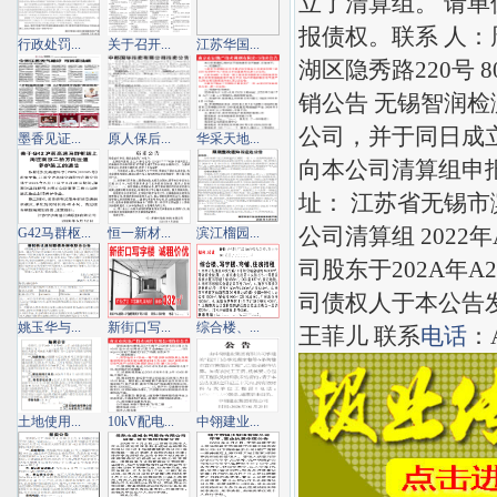
立了清算组。 请单
报债权。联系 人：
行政处罚...
关于召开...
江苏华国...
湖区隐秀路220号 
销公告 无锡智润检
公司，并于同日成立
墨香见证...
原人保后...
华采天地...
向本公司清算组申
址： 江苏省无锡市滨
公司清算组 202
G42马群枢...
恒一新材...
滨江榴园...
司股东于202A年
司债权人于本公告
姚玉华与...
新街口写...
综合楼、...
王菲儿 联系
电话
：A
土地使用...
10kV配电...
中翎建业...