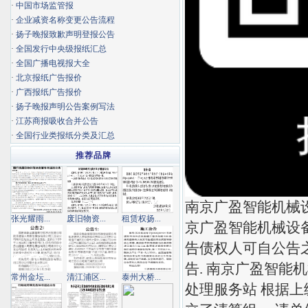
·
中国市场监管报
·
企业减资名称变更公告流程
·
扬子晚报致歉声明登报公告
·
全国发行中央级报纸汇总
·
全国广播电视报大全
·
北京报纸广告报价
·
广西报纸广告报价
·
扬子晚报声明公告案例写法
·
江苏商报吸收合并公告
·
全国行业类报纸分类及汇总
推荐品牌
南京广盈智能机械设
张光耀雨...
废旧物资...
租赁权扬...
京广盈智能机械设备
告债权人可自公告
告. 南京广盈智能机
常州金坛...
清江浦区...
泰州大桥...
处理服务站 根据上