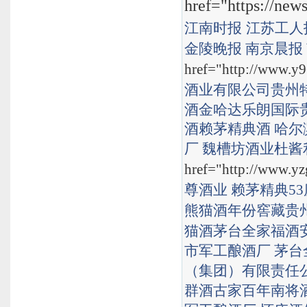
href="https://new
江南时报
江苏工人
金陵晚报
南京晨报
href="http://www.y9
酒业有限公司
贵州
酒
金哈达
乐朗国际
酒
赖茅精典酒
哈尔
厂
魏槽坊酒业
杜酱
href="http://www.yz
尊酒业
赖茅精典53度
熊猫酒
年份窖藏
贵
猫酒
茅台全家福酒
市军工酿酒厂
茅台
（集团）有限责任
群酒
古家百年
南将