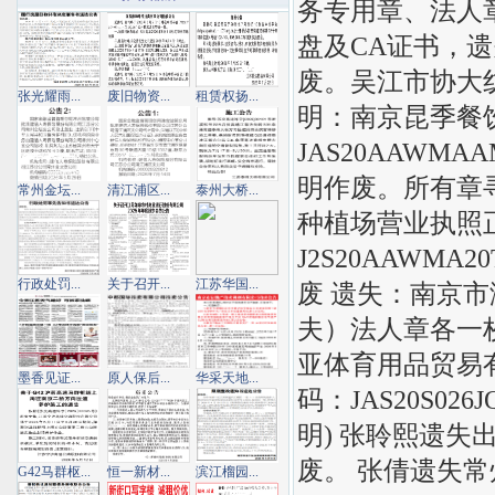
务专用章、法人
盘及CA证书，
废。吴江市协大纺
张光耀雨...
废旧物资...
租赁权扬...
明：南京昆季餐
JAS20AAWM
明作废。所有章
常州金坛...
清江浦区...
泰州大桥...
种植场营业执照
J2S20AAWM
行政处罚...
关于召开...
江苏华国...
废 遗失：南京
夫）法人章各一
亚体育用品贸易
墨香见证...
原人保后...
华采天地...
码：JAS20S02
明) 张聆熙遗失出生
废。 张倩遗失常州
G42马群枢...
恒一新材...
滨江榴园...