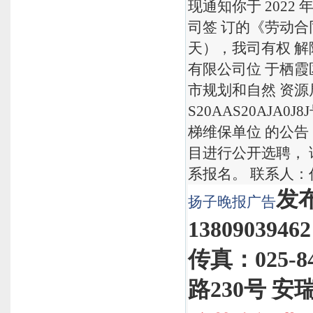
现通知你于 2022
司签 订的《劳动合
天），我司有权 解
有限公司位 于栖霞
市规划和自然 资源局
S20AAS20AJ
梯维保单位 的公告
目进行公开选聘， 
系报名。 联系人：任先生
发布
扬子晚报
广告
1380903946
传真：025-
路230号 安