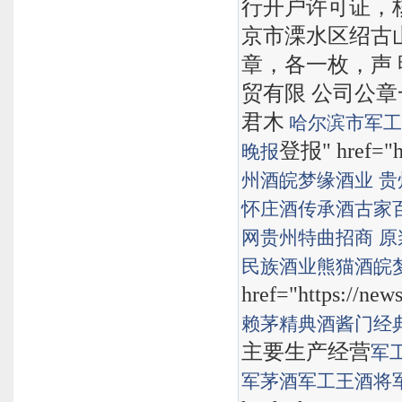
行开户许可证，核准
京市溧水区绍古
章，各一枚，声
贸有限 公司公章
君木
哈尔滨市军
登报" href="ht
晚报
州酒
皖梦缘酒业
贵
怀庄酒传承酒
古家
网
贵州特曲招商
原
民族酒业熊猫酒
皖
href="https://new
赖茅精典酒
酱门经
主要生产经营
军
军茅酒
军工王酒
将