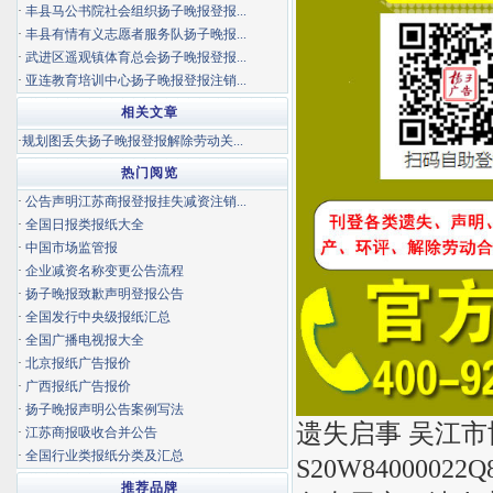
·
丰县马公书院社会组织扬子晚报登报...
·
丰县有情有义志愿者服务队扬子晚报...
·
武进区遥观镇体育总会扬子晚报登报...
·
亚连教育培训中心扬子晚报登报注销...
相关文章
·
规划图丢失扬子晚报登报解除劳动关...
热门阅览
·
公告声明江苏商报登报挂失减资注销...
·
全国日报类报纸大全
·
中国市场监管报
·
企业减资名称变更公告流程
·
扬子晚报致歉声明登报公告
·
全国发行中央级报纸汇总
·
全国广播电视报大全
·
北京报纸广告报价
·
广西报纸广告报价
·
扬子晚报声明公告案例写法
遗失启事 吴江
·
江苏商报吸收合并公告
·
全国行业类报纸分类及汇总
S20W84000
推荐品牌