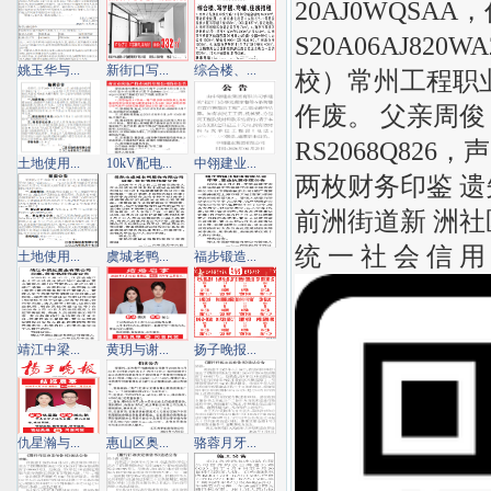
20AJ0WQSAA，
S20A06AJ82
姚玉华与...
新街口写...
综合楼、...
校）常州工程职业
作废。 父亲周俊，
RS2068Q82
土地使用...
10kV配电...
中翎建业...
两枚财务印鉴 遗
前洲街道新 洲
统 一 社 会 信 用 
土地使用...
虞城老鸭...
福步锻造...
靖江中梁...
黄玥与谢...
扬子晚报...
仇星瀚与...
惠山区奥...
骆蓉月牙...