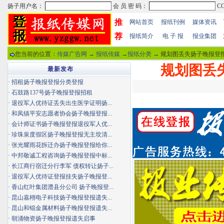
推
网站首页
报纸刊例
媒体资讯
荐
报纸简介
电 子 报
报业集团
您当前的位置：
传媒广告网
→
报纸传媒
→
报纸分类
→ 规划图丢失扬子晚报登报
规划图丢
最新发布
·
招租扬子晚报登报分类登报
·
石鼓路137号扬子晚报登报招租
·
退役军人优待证丢失出生医学证明扬...
·
和凤镇平安志愿者协会扬子晚报登报...
·
会计师证书扬子晚报登报退役军人优...
·
珍珠泉度假区扬子晚报登报无主坟清...
·
张光耀雨花拆迁办扬子晚报登报给你...
·
中邦敬诚工程咨询扬子晚报登报中标...
·
长江商行宿迁分行李军 债权转让扬子...
·
退役军人优待证登报挂失扬子晚报登...
·
香山红叶集团澧县分公司 扬子晚报登...
·
昆山嘉栩电子科技扬子晚报登报遗失...
·
昆山和锟金属材料扬子晚报登报遗失...
·
朝涌物资扬子晚报登报遗失启事