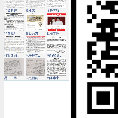
兰傲月牙...
杨小茜、...
连徐高速...
华西化纤...
全新劳力...
张浩军陈...
行政处罚...
电子屏五...
南油船员...
昆山中勇...
城电新能...
启东市中...