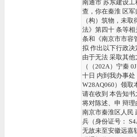
南通市 苏东建设工
查，你在秦淮 区军师巷
（构）筑物，未取
法》第四十 条等相
条和《南京市市容
拟 作出以下行政决
由于无法 采取其他
（（202A）宁秦 0
十日 内到我办事处
W28AQ060）
请在收到 本告知书
将对陈述、申 辩理
南京市秦淮区人民 政 
兵（身份证号： S4AA2
无故未至安徽远嘉