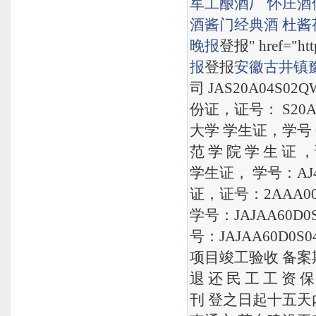
军工酿酒厂
怀庄酒
酒
酱门经典酒
杜酱
晚报
登报" href="http
报
登报
安徽古井镇
司 JAS20A04S
份证，证号： S20
大学 学生证，学号 
范 学 院 学 生 证
学生证， 学号：AJ
证，证号：2AAA0
学号：JAJAA60
号：JAJAA60D
项目竣工验收 备案
退 还 民 工 工 
刊 登之日起十五天