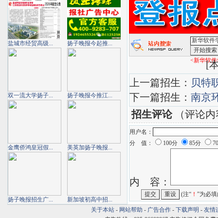
盐城市经贸高级...
扬子晚报今起推...
<新华软件
[
本
上一篇招生：
贝特
下一篇招生：
南京
双一流大学扬子...
扬子晚报今推江...
招生评论
（评论内
用户名：
分 值：
100分
85分
7
金鹰侨鸿皇冠假...
美英加扬子晚报...
内 容：
(注“
！
”为必填
扬子晚报招生广...
新加坡初高中招...
关于本站
-
网站帮助
-
广告合作
-
下载声明
-
友情