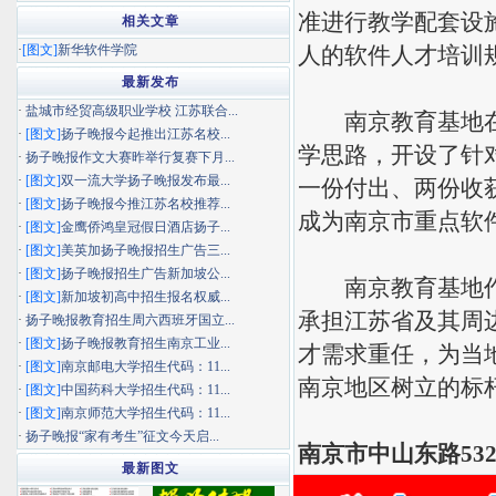
准进行教学配套设
相关文章
·
[图文]
新华软件学院
人的软件人才培训规
最新发布
·
盐城市经贸高级职业学校 江苏联合...
南京教育基地在保
·
[图文]
扬子晚报今起推出江苏名校...
学思路，开设了针
·
扬子晚报作文大赛昨举行复赛下月...
·
[图文]
双一流大学扬子晚报发布最...
一份付出、两份收
·
[图文]
扬子晚报今推江苏名校推荐...
成为南京市重点软
·
[图文]
金鹰侨鸿皇冠假日酒店扬子...
·
[图文]
美英加扬子晚报招生广告三...
·
[图文]
扬子晚报招生广告新加坡公...
南京教育基地作为
·
[图文]
新加坡初高中招生报名权威...
承担江苏省及其周
·
扬子晚报教育招生周六西班牙国立...
·
[图文]
扬子晚报教育招生南京工业...
才需求重任，为当
·
[图文]
南京邮电大学招生代码：11...
南京地区树立的标
·
[图文]
中国药科大学招生代码：11...
·
[图文]
南京师范大学招生代码：11...
·
扬子晚报“家有考生”征文今天启...
南京市中山东路532
最新图文