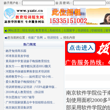
网站首页
|
招生培训
|
教育资讯
|
高校招生
|
出国留学
|
培训招生
|
职校招生
|
留
您当前的位置：
传媒广告网
→
培训招生
→ 招生内容
热门阅览
·
龅牙兔情商乐园
·
环球美容美发学校
·
黄高级中学复读扬子晚报教育招生
·
新东方—— 酷学酷玩英语HIGI翻天
·
河图洛书保健按摩推拿技术培训班
·
南师教育中心——如何度过“幼小衔...
·
爱久教育扬子晚报招生广告
·
培训师资格认证培训（VEPA超豪华版...
南京软件学院位于
·
2010年成人教育招生（协议班
·
学尔思推出“1对1”辅导
划使用面积2000
·
广州市国家级重点中专技校联合招生...
部采用软件学院的
·
南京疯狂英语集训营