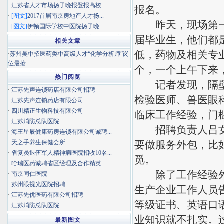
·
江苏省人才市场扬子晚报登报高校...
报名。
·
[图文]
2017首届南京房地产人才扬...
昨天，现场第一家
·
[图文]
伊顿国际学校中医院扬子晚...
届毕业生，他们都
相关文章
低，药物及相关专
·
苏州吴中招医药类中高级人才“化学分析师”岗
位最抢...
个，一个上午下来
热门阅览
记者发现，隔壁一
·
江苏先声连锁药店有限公司招聘
检验医师、兽医眼
·
江苏先声连锁药店有限公司
·
四川精正生物科技有限公司
临床工作经验，门
·
江苏消防总队医院
招聘负责人吕女士
·
海王星辰健康药房连锁有限公司诚聘...
·
天之手养生保健会所
要做服务外包，比
·
省复员退伍军人精神病医院招收10名...
觅。
·
哈瑞医药诚聘省区经理及合作精英
除了工作经验外，
·
南京同仁医院
·
苏州眼视光医院招聘
生产企业工作人员
·
江苏先优医药有限公司招聘
等级证书、英语口
·
江苏消防总队医院
业知识就不扎实。
最新图文