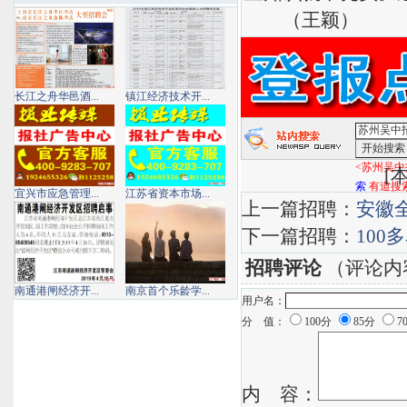
（王颖）
长江之舟华邑酒...
镇江经济技术开...
<苏州吴中
[
本
索
有道搜
宜兴市应急管理...
江苏省资本市场...
上一篇招聘：
安徽
下一篇招聘：
10
招聘评论
（评论内
南通港闸经济开...
南京首个乐龄学...
用户名：
分 值：
100分
85分
7
内 容：