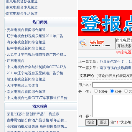
·
南京电视台影视频道
·
南京电视台少儿频道
·
南京电视台生活频道
热门阅览
·
姜堰电视台新闻综合频道
·
辽宁电视台影视娱乐频道2011年广告...
·
海安电视台新闻综合频道
·
扬中电视台新闻综合频道
<南京电视
·
2011年辽宁电视台都市频道广告价格...
·
启东电视台
上一篇文章：
厄瓜多尔发生７．１
·
中央电视台社会与法制频道CCTV-12方...
下一篇文章：
南京电视台娱乐频道
·
2011年辽宁电视台卫星频道广告价格...
文章评论
（评论内容只代表网友
·
靖江电视台新闻综合频道
用户名：
·
天津电视台五套体育
·
泰兴电视台新闻综合频道
分 值：
100分
85分
7
·
中央电视台七套CCTV7军事报道栏目价...
酒水招商
·
荣登“江苏白酒创新产品” 梅兰春...
内 容：
·
古井贡酒部分白酒产品价格 明年起价...
(注“
！
”为必填
·
高端白酒批发价先涨 商家拟囤货惜售...