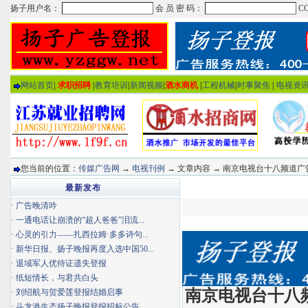
网站首页
|
求职招聘
|
教育培训
|
新闻视频
|
酒水商机
|
工程机械
|
时事聚焦
|
电视资
您当前的位置：
传媒广告网
→
电视刊例
→ 文章内容 → 南京电视台十八频道广
最新发布
·
广告晚清吟
·
一通电话让崩溃的“超人爸爸”泪流...
·
心灵的引力——扎西拉姆·多多诗句...
·
新华日报、扬子晚报再度入选中国50...
·
退域军人优待证遗失登报
·
纸短情长，与君共白头
南京电视台十八
·
刘绍航与贺爱莲登报结婚启事
·
斗龙港生态扬子晚报登报招标公告