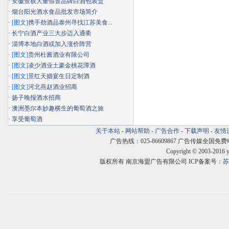
·
安徽查获大量假冒品牌白酒包装盒
·
烟台阳光酒水食品批发市场简介
·
[图文]
携手劲酒品泰州寻找江苏美食...
·
长宁白酒产业三大步迈入通衢
·
淄博本地白酒或加入涨价阵营
·
[图文]
贵州杜酱酒业有限公司
·
[图文]
凌少酒业土豪金桃花潭酒
·
[图文]
景红天婚宴生日定制酒
·
[图文]
河北燕赵酒业招商
·
扬子晚报酒水招商
·
澳洲墨尔本妙趣横生的葡萄酒之旅
·
享受葡萄酒
关于本站
-
网站帮助
-
广告合作
-
下载声明
-
友情
广告热线：025-86609867 广告传媒全国免费电话:400
Copyright © 2003-2016 
版权所有 南京海盟广告有限公司 ICP备案号：
苏