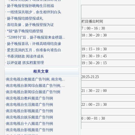
·
扬子晚报登报孙晓梅生日祝福
·
一纸情深共朝夕，余生相伴到白头
·
扬子晚报结婚登报成礼
栏目播出时间
·
喜结良缘，扬子晚报登报为证
7：00－16：30
·
*囍*扬子晚报结婚登报
18：30－20：30
·
“520特刊”后，扬子晚报迎来金榜题...
·
扬子晚报喜讯：许锋高晴缔结良缘
19：15－19：30
·
爱意流淌的五月，你准备向谁告白
19：30－19：45
·
书香润财政 阅读伴成长
·
以评促建 抓实档案管理
19：50－20：15
相关文章
20:25-21:25
·
南京电视台教频道广告刊例, 南京电...
·
南京电视台新闻综合频道广告刊例, ...
21：30－22：00
·
南京电视台新闻综合频道广告刊例
·
南京电视台教科频道广告刊例
·
南京电视台生活频道广告刊例
22：00－23：30
·
南京电视台影视频道广告刊例
·
南京电视台娱乐频道广告刊例
0：00－01：30
·
南京电视台十八频道广告刊例
·
南京电视台影视频道广告刊例