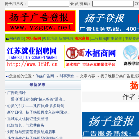
网站首页
|
求职招聘
|
教育培训
|
新闻视频
|
酒水商机
|
工程机械
|
时事聚焦
|
电视资
您当前的位置：
传媒广告网
→
时事聚焦
→ 文章内容 → 扬子晚报分类广告登
扬
最新发布
·
广告晚清吟
作者：
·
一通电话让崩溃的“超人爸爸”泪流...
·
心灵的引力——扎西拉姆·多多诗句...
·
新华日报、扬子晚报再度入选中国50...
·
退域军人优待证遗失登报
·
纸短情长，与君共白头
·
刘绍航与贺爱莲登报结婚启事
·
斗龙港生态扬子晚报登报招标公告