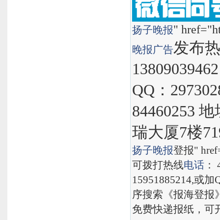
" href="h
扬子晚报
发布热线
晚报
广告
1380903946
QQ：297302
8446025
瑞大厦7楼71
扬子晚报
登报" href="
可拨打热线
电话
： 
15951885214,
序搜索《报海登报
免费快递报纸，可