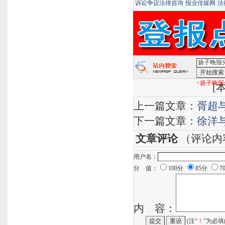
诉讼争议法律咨询
报业传媒网
法
<扬子晚报
[
本
上一篇文章：
胥超
下一篇文章：
徐洋
文章评论
（评论内
用户名：
分 值：
100分
85分
7
内 容：
(注“
！
”为必填