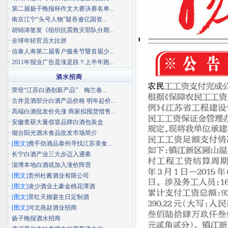
·
第二届扬子晚报杯作文大赛决赛名单...
·
南京江宁“头号人物”疑吞逾亿国资...
·
胡锦涛签发《组织抗震救灾部队分期...
·
全球年轻官员大比拼
·
信泰人寿第二届客户服务节暨首届少...
·
2011年报业广告是涨是跌？上半年跑...
酒水招商
·
荣登“江苏白酒创新产品” 梅兰春...
·
古井贡酒部分白酒产品价格 明年起价...
·
高端白酒批发价先涨 商家拟囤货惜售...
·
安徽查获大量假冒品牌白酒包装盒
·
烟台阳光酒水食品批发市场简介
·
[图文]
携手劲酒品泰州寻找江苏美食...
·
长宁白酒产业三大步迈入通衢
·
淄博本地白酒或加入涨价阵营
·
[图文]
贵州杜酱酒业有限公司
·
[图文]
凌少酒业土豪金桃花潭酒
·
[图文]
景红天婚宴生日定制酒
·
[图文]
河北燕赵酒业招商
·
扬子晚报酒水招商