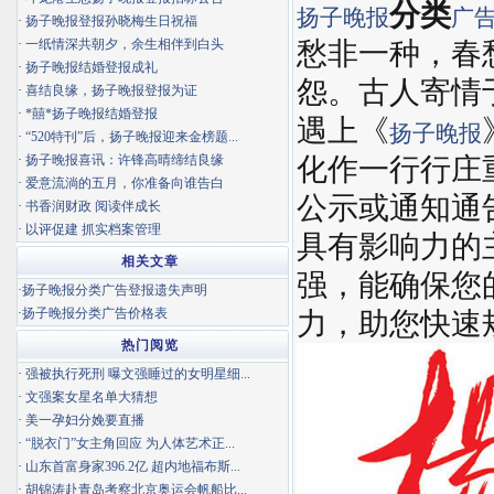
分类
扬子晚报
广
·
扬子晚报登报孙晓梅生日祝福
·
一纸情深共朝夕，余生相伴到白头
愁非一种，春
·
扬子晚报结婚登报成礼
怨。古人寄情
·
喜结良缘，扬子晚报登报为证
·
*囍*扬子晚报结婚登报
遇上《
扬子晚报
·
“520特刊”后，扬子晚报迎来金榜题...
·
扬子晚报喜讯：许锋高晴缔结良缘
化作一行行庄
·
爱意流淌的五月，你准备向谁告白
公示或通知通
·
书香润财政 阅读伴成长
·
以评促建 抓实档案管理
具有影响力的
相关文章
强，能确保您
·
扬子晚报分类广告登报遗失声明
·
扬子晚报分类广告价格表
力，助您快速
热门阅览
·
强被执行死刑 曝文强睡过的女明星细...
·
文强案女星名单大猜想
·
美一孕妇分娩要直播
·
“脱衣门”女主角回应 为人体艺术正...
·
山东首富身家396.2亿 超内地福布斯...
·
胡锦涛赴青岛考察北京奥运会帆船比...