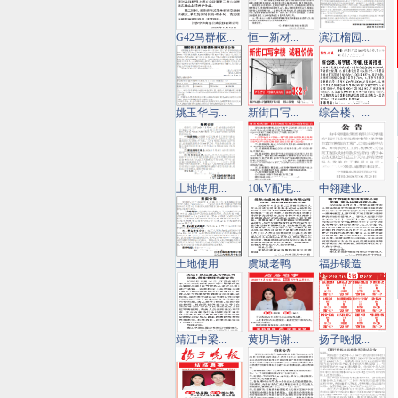
G42马群枢...
恒一新材...
滨江榴园...
姚玉华与...
新街口写...
综合楼、...
土地使用...
10kV配电...
中翎建业...
土地使用...
虞城老鸭...
福步锻造...
靖江中梁...
黄玥与谢...
扬子晚报...