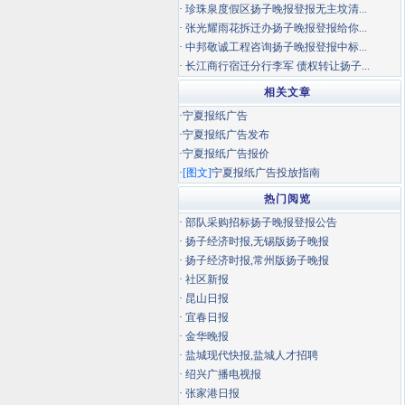
·
珍珠泉度假区扬子晚报登报无主坟清...
·
张光耀雨花拆迁办扬子晚报登报给你...
·
中邦敬诚工程咨询扬子晚报登报中标...
·
长江商行宿迁分行李军 债权转让扬子...
相关文章
·
宁夏报纸广告
·
宁夏报纸广告发布
·
宁夏报纸广告报价
·
[图文]
宁夏报纸广告投放指南
热门阅览
·
部队采购招标扬子晚报登报公告
·
扬子经济时报,无锡版扬子晚报
·
扬子经济时报,常州版扬子晚报
·
社区新报
·
昆山日报
·
宜春日报
·
金华晚报
·
盐城现代快报,盐城人才招聘
·
绍兴广播电视报
·
张家港日报