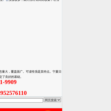
息量大，覆盖面广。可读性强是其特点。宁夏日
定了良好的基础。
-9909
,952576110
QQ搜索
狗狗搜索
有道搜索