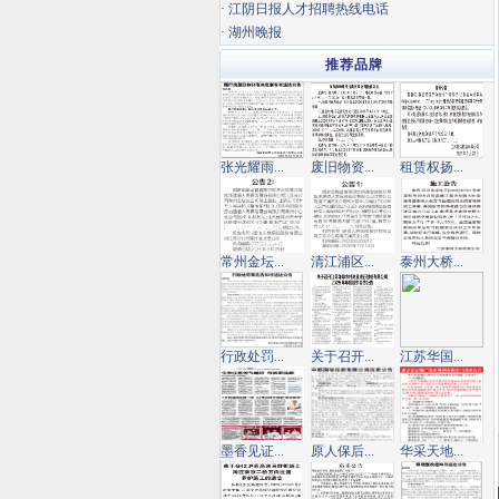
·
江阴日报人才招聘热线电话
·
湖州晚报
推荐品牌
张光耀雨...
废旧物资...
租赁权扬...
常州金坛...
清江浦区...
泰州大桥...
行政处罚...
关于召开...
江苏华国...
墨香见证...
原人保后...
华采天地...