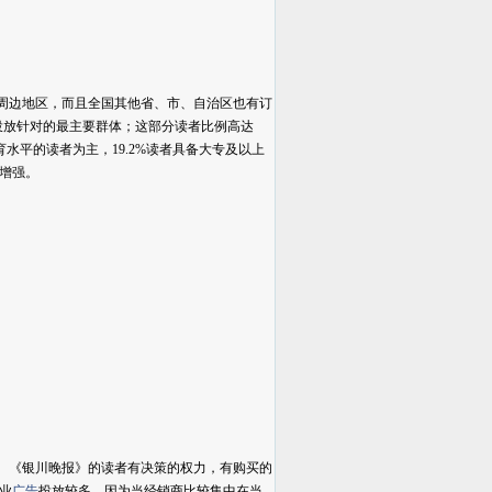
周边地区，而且全国其他省、市、自治区也有订
投放针对的最主要群体；这部分读者比例高达
水平的读者为主，19.2%读者具备大专及以上
增强。
。《银川晚报》的读者有决策的权力，有购买的
业
广告
投放较多，因为当经销商比较集中在当