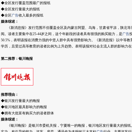
◆全区发行覆盖范围最广的报纸
◆全区发行量最大的报纸
◆全区
广告
收入最多的报纸
媒体综述：
《新消息报》发行范围不但覆盖全区及内蒙古阿盟、乌海，甘肃省平凉，陕北等
阅。读者主要集中在25-44岁之间，这个年龄段的读者具有很强的购买能力，是
广告
50.5%，表明该报在消费力强的中坚人群中具有强势影响力。《新消息报》以中等教育
学历，且受过高等教育的读者比例为上升趋势。表明该报对社会主流人群的影响力在
第二推荐：
银川晚报
推荐理由：
◆银川发行量最大的晚报
◆银川地区最具影响力的晚报
◆拥有大批富有购买力的读者群体
媒体综述：
《银川晚报》是银川市委机关报，宁夏唯一的晚报，银川地区发行量最大的报纸
实力，有引导的能力。汽车、房产、通讯作为本报的三大支柱
广告
行业，主要汽车行