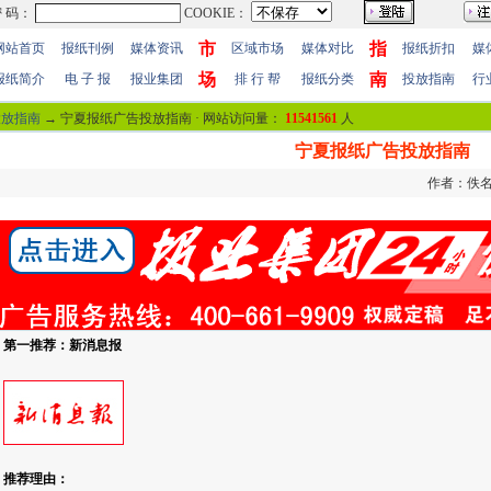
市
指
网站首页
报纸刊例
媒体资讯
区域市场
媒体对比
报纸折扣
媒
场
南
报纸简介
电 子 报
报业集团
排 行 帮
报纸分类
投放指南
行
投放指南
→ 宁夏报纸广告投放指南 · 网站访问量：
11541561
人
宁夏报纸广告投放指南
作者：佚名 
第一推荐：
新消息报
推荐理由：