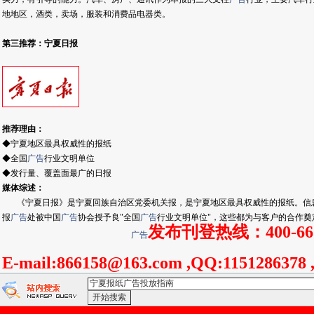
地地区，酒类，卖场，服装和消费品电器类。
第三推荐：
宁夏日报
推荐理由：
◆宁夏地区最具权威性的报纸
◆全国
广告
行业文明单位
◆发行量、覆盖面最广的日报
媒体综述：
《宁夏日报》是宁夏回族自治区党委机关报，是宁夏地区最具权威性的报纸。信
报
广告
处被中国
广告
协会授予良"全国
广告
行业文明单位"，这些都为与客户的合作奠
发布刊登热线：400-661
广告
E-mail:866158@163.com ,
QQ:1151286378 
<宁夏报纸广告投放指南>-：
百度搜索
gooolge搜索
雅虎搜索