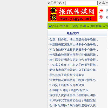
推
荐
您当前的位置：
传媒广告网
→
报纸传媒
→
最新发布
·
公章、财务章、法人章遗失扬子晚报...
·
宁馨阳光家园残疾人托养中心扬子晚...
·
南京市鼓楼区诚和家庭服务中心扬子...
·
连云港山地情怀自行车运动俱乐部扬...
·
出生医学证明遗失更名公告扬子晚报...
·
三知堂文化服务中心扬子晚报登报解...
·
无锡市惠山区党外知识分子联谊会扬...
·
吴沈燕扬子晚报登报道歉信
·
活力太阳花舞蹈队扬子晚报登报民办...
·
招租扬子晚报登报分类登报
·
石鼓路137号扬子晚报登报招租
·
退役军人优待证丢失出生医学证明扬...
·
和凤镇平安志愿者协会扬子晚报登报...
·
会计师证书扬子晚报登报退役军人优...