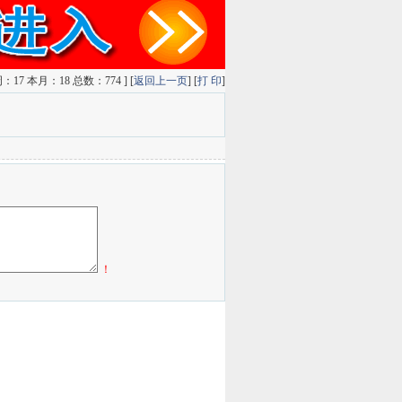
17 本月：18 总数：774 ] [
返回上一页
] [
打 印
]
！