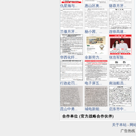
仇星瀚与...
惠山区奥...
骆蓉月牙...
兰傲月牙...
杨小茜、...
连徐高速...
华西化纤...
全新劳力...
张浩军陈...
行政处罚...
电子屏五...
南油船员...
昆山中勇...
城电新能...
启东市中...
合作单位 (官方战略合作伙伴)
关于本站
-
网
广告热线：02