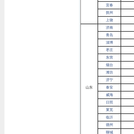
宜春
抚州
上饶
济南
青岛
淄博
枣庄
东营
烟台
潍坊
济宁
山东
泰安
威海
日照
莱芜
临沂
德州
聊城