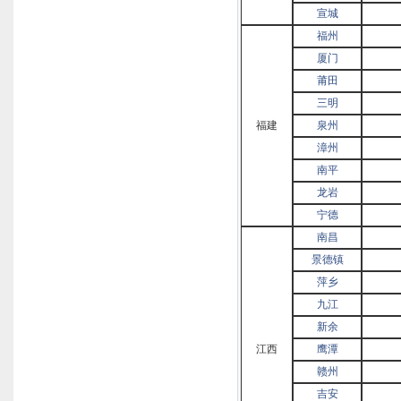
宣城
福州
厦门
莆田
三明
福建
泉州
漳州
南平
龙岩
宁德
南昌
景德镇
萍乡
九江
新余
江西
鹰潭
赣州
吉安