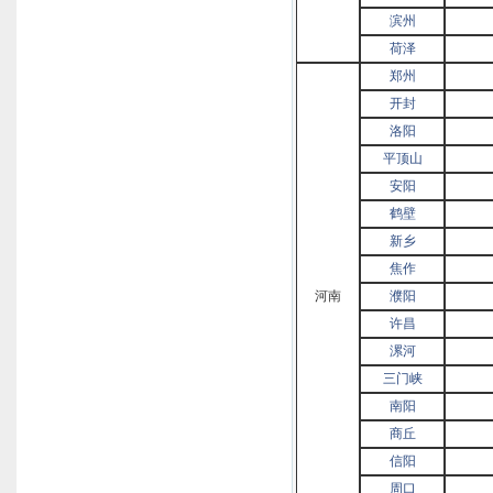
滨州
荷泽
郑州
开封
洛阳
平顶山
安阳
鹤壁
新乡
焦作
河南
濮阳
许昌
漯河
三门峡
南阳
商丘
信阳
周口