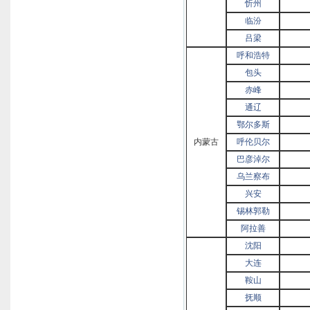
忻州
临汾
吕梁
呼和浩特
包头
赤峰
通辽
鄂尔多斯
内蒙古
呼伦贝尔
巴彦淖尔
乌兰察布
兴安
锡林郭勒
阿拉善
沈阳
大连
鞍山
抚顺