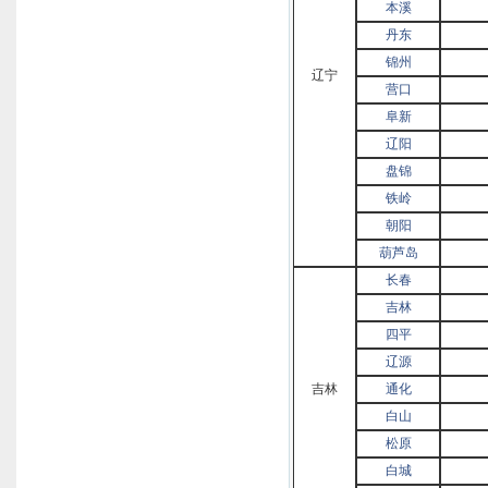
本溪
丹东
锦州
辽宁
营口
阜新
辽阳
盘锦
铁岭
朝阳
葫芦岛
长春
吉林
四平
辽源
吉林
通化
白山
松原
白城