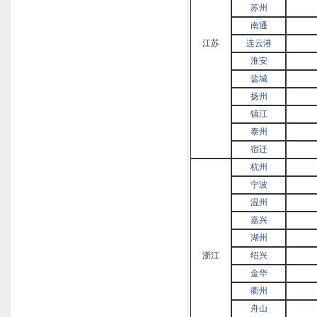
苏州
南通
江苏
连云港
淮安
盐城
扬州
镇江
泰州
宿迁
杭州
宁波
温州
嘉兴
湖州
浙江
绍兴
金华
衢州
舟山