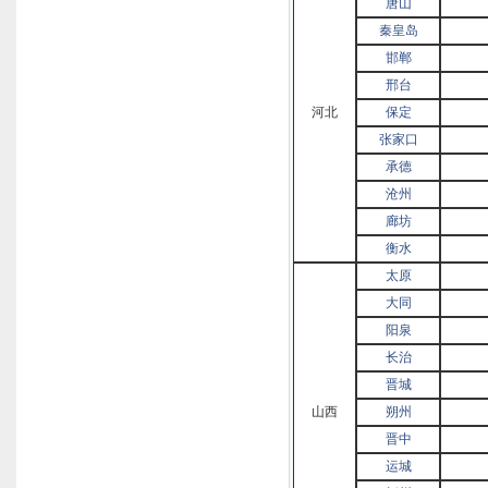
唐山
秦皇岛
邯郸
邢台
河北
保定
张家口
承德
沧州
廊坊
衡水
太原
大同
阳泉
长治
晋城
山西
朔州
晋中
运城