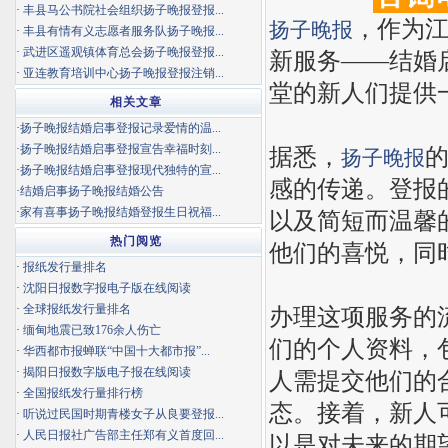
·
丰县马公书院社会组织扬子晚报登报...
，作为
扬子晚报
·
丰县有情有义志愿者服务队扬子晚报...
·
武进区遥观镇体育总会扬子晚报登报...
新服务——结婚
·
亚连教育培训中心扬子晚报登报注销...
堂的新人们提供
相关文章
·
扬子晚报结婚启事登报记录爱情的温...
·
扬子晚报结婚启事登报宣告幸福时刻...
据悉，
扬子晚报
·
扬子晚报结婚启事登报现代独特的宣...
感的传递。登报
·
结婚启事扬子晚报结婚公告
·
家有喜事扬子晚报结婚登报生日祝福...
以及简短而温馨
热门阅览
他们的喜悦，同
·
报纸发行量排名
·
沈阳日报数字报电子版在线阅读
·
全球报纸发行量排名
办理这项服务的
·
缅甸地震已致176余人伤亡
们的个人资料，
·
华西都市报蝉联“中国十大都市报”...
·
揭阳日报数字版电子报在线阅读
人需提交他们的
·
全国报纸发行量排行榜
态。接着，新人
·
听说过民国时期青楼女子从良要登报...
·
人民日报社广告部主任郑有义首度回...
以是对未来的期