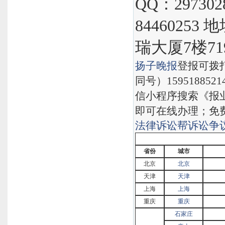
QQ：297302
8446025
瑞大厦7楼71
扬子晚报
登报可拨
同号）159518852
信小程序搜索《报
即可在线办理；免
法律诉讼帮
诉讼争
省份
城市
北京
北京
天津
天津
上海
上海
重庆
重庆
石家庄