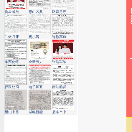
仇星瀚与...
惠山区奥...
骆蓉月牙...
兰傲月牙...
杨小茜、...
连徐高速...
华西化纤...
全新劳力...
张浩军陈...
行政处罚...
电子屏五...
南油船员...
昆山中勇...
城电新能...
启东市中...