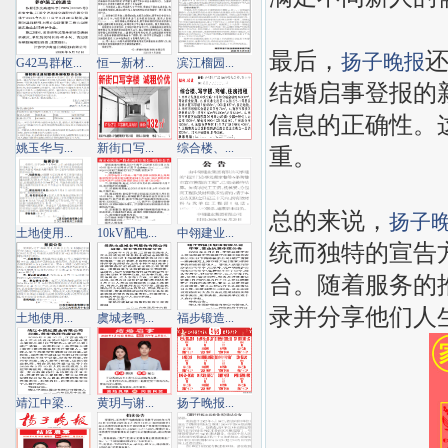
最后，
扬子晚报
G42马群枢...
恒一新材...
滨江榴园...
结婚启事登报的
信息的正确性。
姚玉华与...
新街口写...
综合楼、...
重。
总的来说，
扬子
土地使用...
10kV配电...
中翎建业...
统而独特的宣告
台。随着服务的
录并分享他们人
土地使用...
虞城老鸭...
福步锻造...
靖江中梁...
黄玥与谢...
扬子晚报...