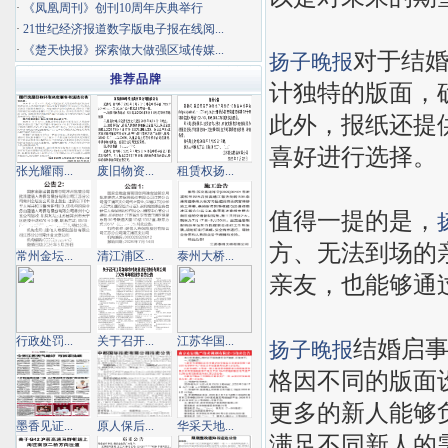
·
《凤凰周刊》创刊10周年庆典举行
·
21世纪经济报道数字版电子报在线阅...
·
《楚天快报》探索做大做强区域传媒...
对于结
扬子晚报
推荐品牌
计独特的版面，
此外，报纸还提
喜好进行选择。
张光耀雨...
废旧物资...
租赁权扬...
值得一提的是，
方、无法到场的
常州金坛...
清江浦区...
泰州大桥...
亲友，也能够通
行政处罚...
关于召开...
江苏华国...
结婚启
扬子晚报
格因不同的版面
更多的新人能够
墨香见证...
原人保后...
华采天地...
满足不同新人的