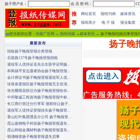
推
网站首页
报纸刊例
媒体资讯
荐
报纸简介
电 子 报
报业集团
您当前的位置：
传媒广告网
→
报纸传媒
→
媒体资讯
→ 扬子晚报结婚启事登报现
扬子晚
最新发布
·
招租扬子晚报登报分类登报
·
石鼓路137号扬子晚报登报招租
·
退役军人优待证丢失出生医学证明扬...
·
和凤镇平安志愿者协会扬子晚报登报...
·
会计师证书扬子晚报登报退役军人优...
·
珍珠泉度假区扬子晚报登报无主坟清...
·
张光耀雨花拆迁办扬子晚报登报给你...
·
中邦敬诚工程咨询扬子晚报登报中标...
·
长江商行宿迁分行李军 债权转让扬子...
·
退役军人优待证登报挂失扬子晚报登...
·
香山红叶集团澧县分公司 扬子晚报登...
·
昆山嘉栩电子科技扬子晚报登报遗失...
·
昆山和锟金属材料扬子晚报登报遗失...
·
朝涌物资扬子晚报登报遗失启事