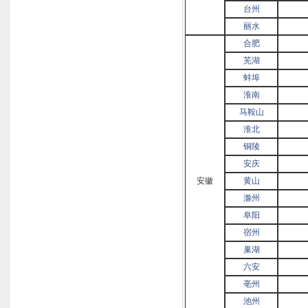
台州
丽水
合肥
芜湖
蚌埠
淮南
马鞍山
淮北
铜陵
安庆
安徽
黄山
滁州
阜阳
宿州
巢湖
六安
亳州
池州