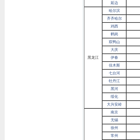
延边
哈尔滨
齐齐哈尔
鸡西
鹤岗
双鸭山
大庆
黑龙江
伊春
佳木斯
七台河
牡丹江
黑河
绥化
大兴安岭
南京
无锡
徐州
常州