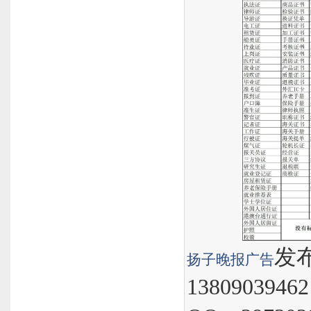
发布
扬子晚报
广告
1380903946