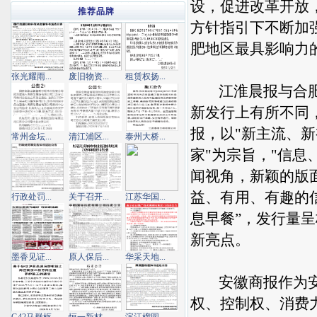
设，促进改革开放
推荐品牌
方针指引下不断加
肥地区最具影响力
张光耀雨...
废旧物资...
租赁权扬...
江淮晨报与合肥晚
新发行上有所不同
报，以"新主流、新
常州金坛...
清江浦区...
泰州大桥...
家"为宗旨，"信
闻视角，新颖的版
益、有用、有趣的
行政处罚...
关于召开...
江苏华国...
息早餐”，发行量
新亮点。
墨香见证...
原人保后...
华采天地...
安徽商报作为安徽
权、控制权、消费