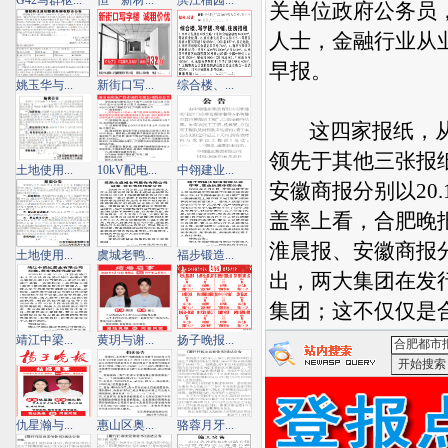
G42马群枢...
恒一新材...
滨江榴园...
关单位政府公务员
人士，金融行业从
早报。
姚玉华与...
新街口写...
综合楼、...
这四家报纸，从上
领先于其他三张报纸
土地使用...
10kV配电...
中翎建业...
安徽商报分别以20.
盖率上看，合肥晚
淮晨报、安徽商报分别
土地使用...
虞城老鸭...
福步锻造...
出，两大集团在发
集团；这不仅仅是
靖江中梁...
黄玥与谢...
扬子晚报...
<合肥都市
仇星瀚与...
惠山区奥...
骆蓉月牙...