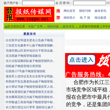
推
网站首页
报纸刊例
媒体资讯
荐
报纸简介
电 子 报
报业集团
您当前的位置：
传媒广告网
→
报纸传媒
→
媒体资讯
→ 合肥都市报销量上半年排
最新发布
·
出生医学证明遗失更名公告扬子晚报...
·
三知堂文化服务中心扬子晚报登报解...
·
无锡市惠山区党外知识分子联谊会扬...
·
吴沈燕扬子晚报登报道歉信
·
活力太阳花舞蹈队扬子晚报登报民办...
·
招租扬子晚报登报分类登报
·
石鼓路137号扬子晚报登报招租
·
退役军人优待证丢失出生医学证明扬...
合肥作为长江三
·
和凤镇平安志愿者协会扬子晚报登报...
·
会计师证书扬子晚报登报退役军人优...
市场竞争区域平稳
·
珍珠泉度假区扬子晚报登报无主坟清...
报在合肥市中最具
·
张光耀雨花拆迁办扬子晚报登报给你...
·
中邦敬诚工程咨询扬子晚报登报中标...
的竞争，还是集团
·
长江商行宿迁分行李军 债权转让扬子...