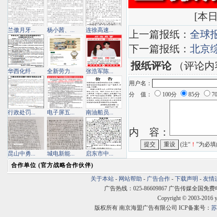
[
本日
兰傲月牙...
杨小茜、...
连徐高速...
上一篇报纸：
全球
下一篇报纸：
北京
报纸评论
（评论内
华西化纤...
全新劳力...
张浩军陈...
用户名：
分 值：
100分
85分
7
行政处罚...
电子屏五...
南油船员...
内 容：
(注“
！
”为必填
昆山中勇...
城电新能...
启东市中...
合作单位 (官方战略合作伙伴)
关于本站
-
网站帮助
-
广告合作
-
下载声明
-
友情
广告热线：025-86609867 广告传媒全国免费电话:400
Copyright © 2003-2016 
版权所有 南京海盟广告有限公司 ICP备案号：
苏