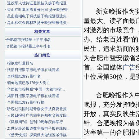
·
退役军人优待证登报挂失扬子晚报登...
·
香山红叶集团澧县分公司 扬子晚报登...
新安晚报作为安徽
·
昆山嘉栩电子科技扬子晚报登报遗失...
量最大、读者面最
·
昆山和锟金属材料扬子晚报登报遗失...
对激烈的市场竞争
相关文章
办、给老百姓看”
·
合肥都市报销量上半年排名
·
合肥都市报销量上半年排名
民生，追求新闻的
热门阅览
为合肥市暨安徽省
·
报纸发行量排名
首。全国媒体
广告
·
沈阳日报数字报电子版在线阅读
中位居第30位，
·
全球报纸发行量排名
·
缅甸地震已致176余人伤亡
·
华西都市报蝉联“中国十大都市报”...
合肥晚报作为中共
·
揭阳日报数字版电子报在线阅读
·
全国报纸发行量排行榜
晚报，充分发挥晚
·
听说过民国时期青楼女子从良要登报...
开放，真实反映生
·
人民日报社广告部主任郑有义首度回...
针。合肥晚报为确
·
《凤凰周刊》创刊10周年庆典举行
·
21世纪经济报道数字版电子报在线阅...
达率第一的合肥报
·
《楚天快报》探索做大做强区域传媒...