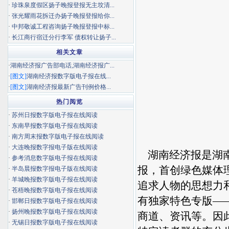
·
珍珠泉度假区扬子晚报登报无主坟清...
·
张光耀雨花拆迁办扬子晚报登报给你...
·
中邦敬诚工程咨询扬子晚报登报中标...
·
长江商行宿迁分行李军 债权转让扬子...
相关文章
·
湖南经济报广告部电话,湖南经济报广...
·
[图文]
湖南经济报数字版电子报在线...
·
[图文]
湖南经济报最新广告刊例价格...
热门阅览
·
苏州日报数字版电子报在线阅读
·
东南早报数字版电子报在线阅读
·
南方周末报数字版电子报在线阅读
·
大连晚报数字报电子版在线阅读
湖南经济报是湖
·
参考消息数字版电子报在线阅读
报，首创绿色媒体
·
半岛晨报数字报电子版在线阅读
·
羊城晚报数字版电子报在线阅读
追求人物的思想力
·
苍梧晚报数字版电子报在线阅读
有独家特色专版—
·
邯郸日报数字版电子报在线阅读
·
扬州晚报数字版电子报在线阅读
商道、资讯等。因
·
无锡日报数字版电子报在线阅读