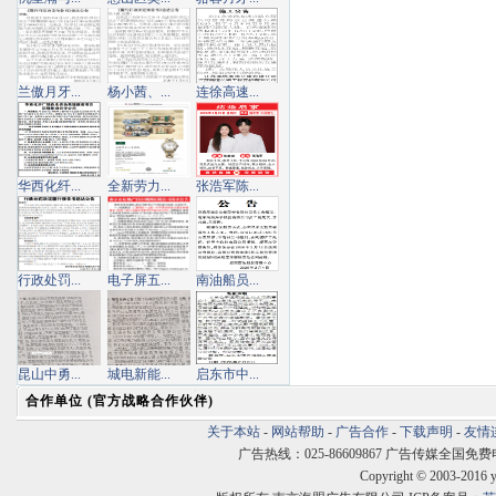
兰傲月牙...
杨小茜、...
连徐高速...
华西化纤...
全新劳力...
张浩军陈...
行政处罚...
电子屏五...
南油船员...
昆山中勇...
城电新能...
启东市中...
合作单位 (官方战略合作伙伴)
关于本站
-
网站帮助
-
广告合作
-
下载声明
-
友情
广告热线：025-86609867 广告传媒全国免费电话:400
Copyright © 2003-2016 