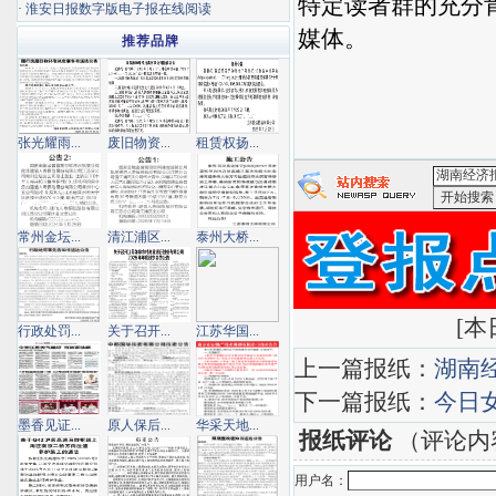
特定读者群的充分
·
淮安日报数字版电子报在线阅读
媒体。
推荐品牌
张光耀雨...
废旧物资...
租赁权扬...
<湖南经济
常州金坛...
清江浦区...
泰州大桥...
[
本日
行政处罚...
关于召开...
江苏华国...
上一篇报纸：
湖南
下一篇报纸：
今日
墨香见证...
原人保后...
华采天地...
报纸评论
（评论内
用户名：