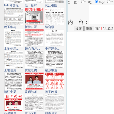
分 值：
100分
85分
7
G42马群枢...
恒一新材...
滨江榴园...
内 容：
姚玉华与...
新街口写...
综合楼、...
(注“
！
”为必填
土地使用...
10kV配电...
中翎建业...
土地使用...
虞城老鸭...
福步锻造...
靖江中梁...
黄玥与谢...
扬子晚报...
仇星瀚与...
惠山区奥...
骆蓉月牙...