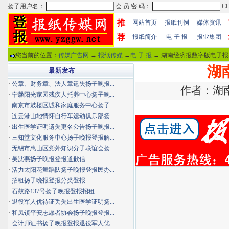
推
网站首页
报纸刊例
媒体资讯
荐
报纸简介
电 子 报
报业集团
您当前的位置：
传媒广告网
→
报纸传媒
→
电 子 报
→ 湖南经济报数字版电子报
湖
最新发布
·
公章、财务章、法人章遗失扬子晚报...
作者：湖南报
·
宁馨阳光家园残疾人托养中心扬子晚...
·
南京市鼓楼区诚和家庭服务中心扬子...
·
连云港山地情怀自行车运动俱乐部扬...
·
出生医学证明遗失更名公告扬子晚报...
·
三知堂文化服务中心扬子晚报登报解...
·
无锡市惠山区党外知识分子联谊会扬...
·
吴沈燕扬子晚报登报道歉信
·
活力太阳花舞蹈队扬子晚报登报民办...
·
招租扬子晚报登报分类登报
·
石鼓路137号扬子晚报登报招租
·
退役军人优待证丢失出生医学证明扬...
·
和凤镇平安志愿者协会扬子晚报登报...
·
会计师证书扬子晚报登报退役军人优...