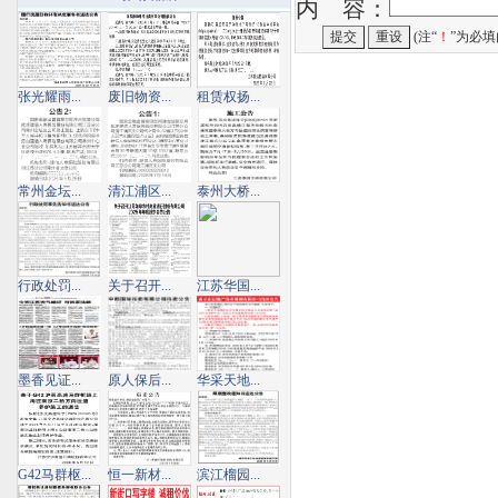
内 容：
(注“
！
”为必填
张光耀雨...
废旧物资...
租赁权扬...
常州金坛...
清江浦区...
泰州大桥...
行政处罚...
关于召开...
江苏华国...
墨香见证...
原人保后...
华采天地...
G42马群枢...
恒一新材...
滨江榴园...