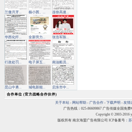
兰傲月牙...
杨小茜、...
连徐高速...
华西化纤...
全新劳力...
张浩军陈...
行政处罚...
电子屏五...
南油船员...
昆山中勇...
城电新能...
启东市中...
合作单位 (官方战略合作伙伴)
关于本站
-
网站帮助
-
广告合作
-
下载声明
-
友情
广告热线：025-86609867 广告传媒全国免费电话:400
Copyright © 2003-2016 
版权所有 南京海盟广告有限公司 ICP备案号：
苏