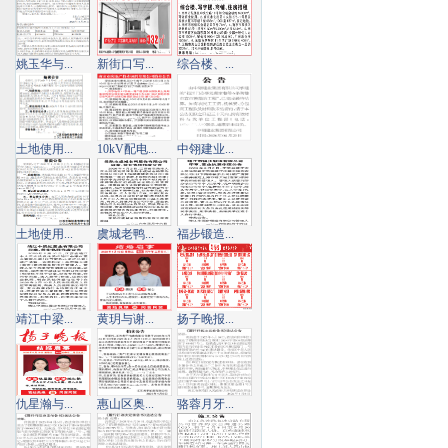
姚玉华与...
新街口写...
综合楼、...
土地使用...
10kV配电...
中翎建业...
土地使用...
虞城老鸭...
福步锻造...
靖江中梁...
黄玥与谢...
扬子晚报...
仇星瀚与...
惠山区奥...
骆蓉月牙...