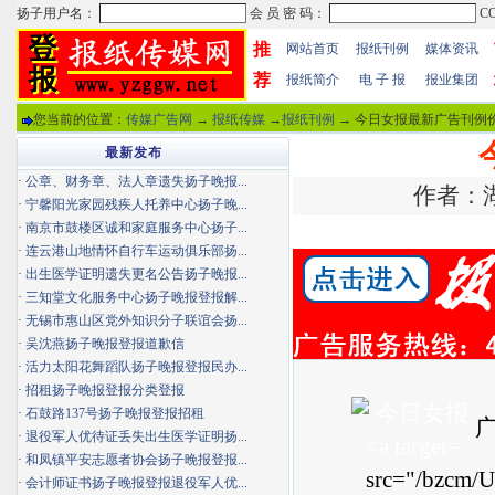
推
网站首页
报纸刊例
媒体资讯
荐
报纸简介
电 子 报
报业集团
您当前的位置：
传媒广告网
→
报纸传媒
→
报纸刊例
→ 今日女报最新广告刊例价
最新发布
·
公章、财务章、法人章遗失扬子晚报...
作者：湖
·
宁馨阳光家园残疾人托养中心扬子晚...
·
南京市鼓楼区诚和家庭服务中心扬子...
·
连云港山地情怀自行车运动俱乐部扬...
·
出生医学证明遗失更名公告扬子晚报...
·
三知堂文化服务中心扬子晚报登报解...
·
无锡市惠山区党外知识分子联谊会扬...
·
吴沈燕扬子晚报登报道歉信
·
活力太阳花舞蹈队扬子晚报登报民办...
·
招租扬子晚报登报分类登报
·
石鼓路137号扬子晚报登报招租
广
·
退役军人优待证丢失出生医学证明扬...
·
和凤镇平安志愿者协会扬子晚报登报...
src="/bzcm/U
·
会计师证书扬子晚报登报退役军人优...