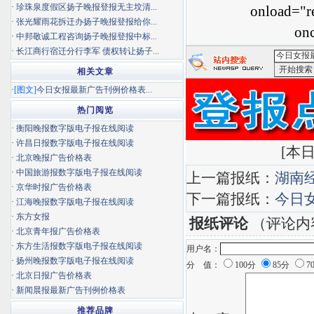
·
珍珠泉度假区扬子晚报登报无主坟清...
onload="re
·
张光耀雨花拆迁办扬子晚报登报给你...
onc
·
中邦敬诚工程咨询扬子晚报登报中标...
·
长江商行宿迁分行李军 债权转让扬子...
相关文章
<今日女报
·
[图文]
今日女报最新广告刊例价格表...
热门阅览
·
衡阳晚报数字版电子报在线阅读
·
许昌日报数字版电子报在线阅读
[
本日
·
北京晚报广告价格表
·
中国旅游报数字版电子报在线阅读
上一篇报纸：
湖南
·
京华时报广告价格表
下一篇报纸：
今日
·
江海晚报数字版电子报在线阅读
·
东方女报
报纸评论
（评论内
·
北京青年报广告价格表
·
东方生活报数字版电子报在线阅读
用户名：
·
扬州晚报数字版电子报在线阅读
分 值：
100分
85分
7
·
北京日报广告价格表
·
新闻晨报最新广告刊例价格表
推荐品牌