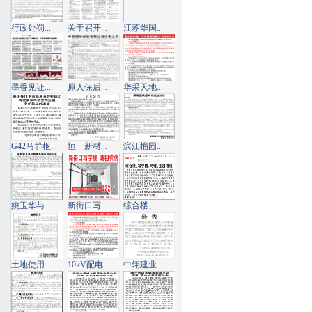
行政处罚...
关于召开...
江苏华国...
墨香见证...
原人保后...
华采天地...
G42马群枢...
恒一新材...
滨江榴园...
姚玉华与...
新街口写...
综合楼、...
土地使用...
10kV配电...
中翎建业...