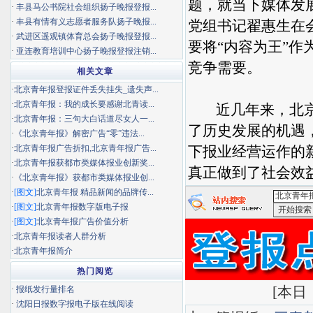
题，就当下媒体发
·
丰县马公书院社会组织扬子晚报登报...
·
丰县有情有义志愿者服务队扬子晚报...
党组书记翟惠生在
·
武进区遥观镇体育总会扬子晚报登报...
要将“内容为王”
·
亚连教育培训中心扬子晚报登报注销...
竞争需要。
相关文章
·
北京青年报登报证件丢失挂失_遗失声...
·
北京青年报：我的成长要感谢北青读...
近几年来，北京青
·
北京青年报：三句大白话道尽女人一...
了历史发展的机遇
·
《北京青年报》解密广告“零”违法...
·
北京青年报广告折扣,北京青年报广告...
下报业经营运作的
·
北京青年报获都市类媒体报业创新奖...
真正做到了社会效
·
《北京青年报》获都市类媒体报业创...
·
[图文]
北京青年报 精品新闻的品牌传...
·
[图文]
北京青年报数字版电子报
·
[图文]
北京青年报广告价值分析
<北京青年
·
北京青年报读者人群分析
·
北京青年报简介
热门阅览
[
本日：
·
报纸发行量排名
·
沈阳日报数字报电子版在线阅读