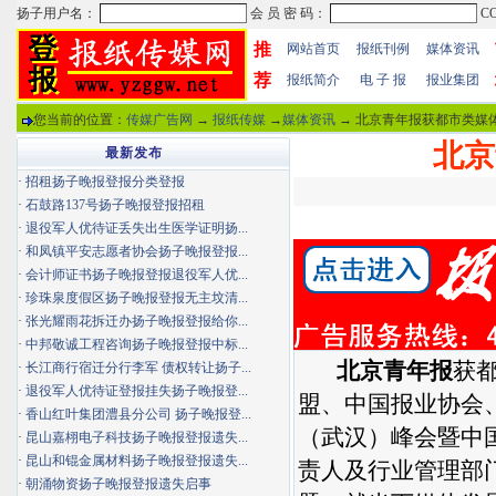
推
网站首页
报纸刊例
媒体资讯
荐
报纸简介
电 子 报
报业集团
您当前的位置：
传媒广告网
→
报纸传媒
→
媒体资讯
→ 北京青年报获都市类媒体
北京
最新发布
·
招租扬子晚报登报分类登报
·
石鼓路137号扬子晚报登报招租
·
退役军人优待证丢失出生医学证明扬...
·
和凤镇平安志愿者协会扬子晚报登报...
·
会计师证书扬子晚报登报退役军人优...
·
珍珠泉度假区扬子晚报登报无主坟清...
·
张光耀雨花拆迁办扬子晚报登报给你...
·
中邦敬诚工程咨询扬子晚报登报中标...
北京青年报
获
·
长江商行宿迁分行李军 债权转让扬子...
·
退役军人优待证登报挂失扬子晚报登...
盟、中国报业协会
·
香山红叶集团澧县分公司 扬子晚报登...
（武汉）峰会暨中
·
昆山嘉栩电子科技扬子晚报登报遗失...
·
昆山和锟金属材料扬子晚报登报遗失...
责人及行业管理部门
·
朝涌物资扬子晚报登报遗失启事