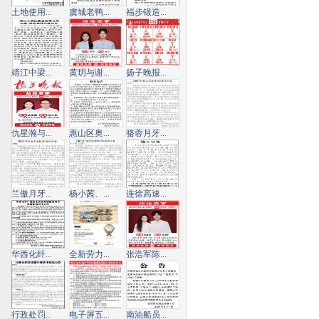
土地使用...
虞城老鸭...
福步锻造...
靖江中梁...
黄玥与谢...
扬子晚报...
仇星瀚与...
惠山区奥...
骆蓉月牙...
兰傲月牙...
杨小茜、...
连徐高速...
华西化纤...
全新劳力...
张浩军陈...
行政处罚...
电子屏五...
南油船员...