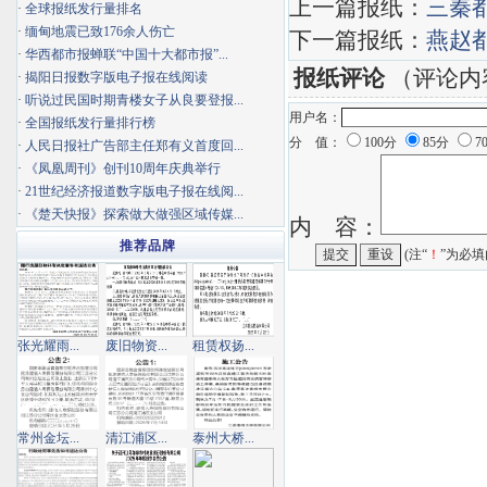
上一篇报纸：
三秦
·
全球报纸发行量排名
·
缅甸地震已致176余人伤亡
下一篇报纸：
燕赵
·
华西都市报蝉联“中国十大都市报”...
报纸评论
（评论内
·
揭阳日报数字版电子报在线阅读
·
听说过民国时期青楼女子从良要登报...
用户名：
·
全国报纸发行量排行榜
分 值：
100分
85分
7
·
人民日报社广告部主任郑有义首度回...
·
《凤凰周刊》创刊10周年庆典举行
·
21世纪经济报道数字版电子报在线阅...
·
《楚天快报》探索做大做强区域传媒...
内 容：
推荐品牌
(注“
！
”为必填
张光耀雨...
废旧物资...
租赁权扬...
常州金坛...
清江浦区...
泰州大桥...