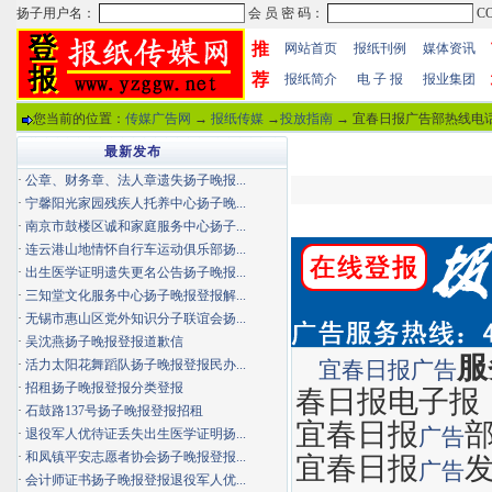
推
网站首页
报纸刊例
媒体资讯
荐
报纸简介
电 子 报
报业集团
您当前的位置：
传媒广告网
→
报纸传媒
→
投放指南
→ 宜春日报广告部热线电话
最新发布
·
公章、财务章、法人章遗失扬子晚报...
·
宁馨阳光家园残疾人托养中心扬子晚...
·
南京市鼓楼区诚和家庭服务中心扬子...
·
连云港山地情怀自行车运动俱乐部扬...
·
出生医学证明遗失更名公告扬子晚报...
·
三知堂文化服务中心扬子晚报登报解...
·
无锡市惠山区党外知识分子联谊会扬...
·
吴沈燕扬子晚报登报道歉信
服
·
活力太阳花舞蹈队扬子晚报登报民办...
宜春日报
广告
·
招租扬子晚报登报分类登报
春日报电子报
·
石鼓路137号扬子晚报登报招租
宜春日报
广告
·
退役军人优待证丢失出生医学证明扬...
·
和凤镇平安志愿者协会扬子晚报登报...
宜春日报
广告
·
会计师证书扬子晚报登报退役军人优...