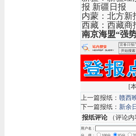
报 新疆日报
内蒙：北方新
西藏：西藏商
南京海盟“强势
<宜春日报
[
本
上一篇报纸：
赣西
下一篇报纸：
新余
报纸评论
（评论内
用户名：
分 值：
100分
85分
7