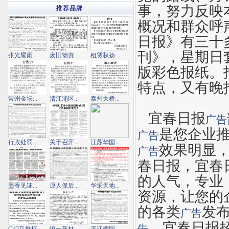
事，努力反映
推荐品牌
概况和群众呼
日报》有三十
刊》，星期日
张光耀雨...
废旧物资...
租赁权扬...
版彩色报纸。
特点，又有晚
常州金坛...
清江浦区...
泰州大桥...
宜春日报
广告
是您企业
广告
行政处罚...
关于召开...
江苏华国...
效果明显
广告
春日报，宜春
的人气，专业
墨香见证...
原人保后...
华采天地...
资源，让您的
的各类
发
广告
、宜春日报