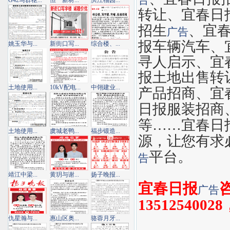
告
G42马群枢...
恒一新材...
滨江榴园...
转让、宜春日
招生
、宜
广告
报车辆汽车、
姚玉华与...
新街口写...
综合楼、...
寻人启示、宜
报土地出售转
土地使用...
10kV配电...
中翎建业...
产品招商、宜
日报服装招商
等……宜春日
土地使用...
虞城老鸭...
福步锻造...
源，让您有求
平台。
告
靖江中梁...
黄玥与谢...
扬子晚报...
宜春日报
咨
广告
13512540028
仇星瀚与...
惠山区奥...
骆蓉月牙...