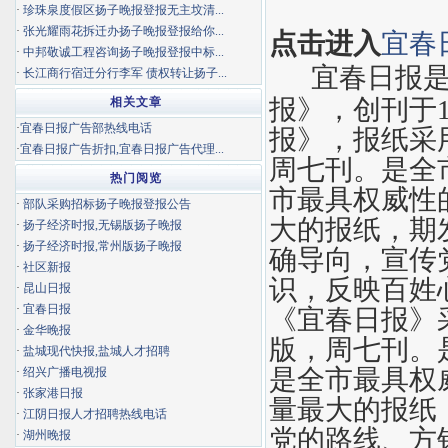
·
珍珠泉度假区扬子晚报登报无主坟清...
·
张光耀雨花拆迁办扬子晚报登报给你...
点击进入
宜春
·
中邦敬诚工程咨询扬子晚报登报中标...
宜春日报是
·
长江商行宿迁分行李军 债权转让扬子...
报》，创刊于1
相关文章
·
宜春日报广告部热线电话
报》，报纸采
·
宜春日报广告折扣,宜春日报广告代理...
周七刊。是全
热门阅览
市最具权威性
·
部队采购招标扬子晚报登报公告
大的报纸，期
·
扬子经济时报,无锡版扬子晚报
·
扬子经济时报,常州版扬子晚报
确导向，宣传
·
社区新报
识，反映百姓
·
昆山日报
·
宜春日报
《宜春日报》
·
金华晚报
版，周七刊。
·
盐城现代快报,盐城人才招聘
是全市最具权
·
绍兴广播电视报
·
张家港日报
量最大的报纸
·
江阴日报人才招聘热线电话
党的路线、方
·
湖州晚报