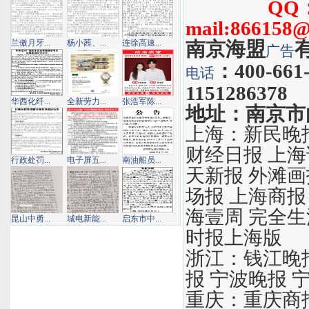
QQ：1151
mail:866158
兰傲月牙...
杨小茜、...
连徐高速...
南京海盟
广告
：
400-66
电话
1151286378
华西化纤...
全新劳力...
张浩军陈...
地址：南京市
上海：新民晚报
财经日报 上海
行政处罚...
电子屏五...
南油船员...
天新报 外滩画
场报 上海商报
海壹周 完全生
昆山中勇...
城电新能...
启东市中...
时报上海版
浙江：钱江晚报
报 宁波晚报 
重庆：重庆商报