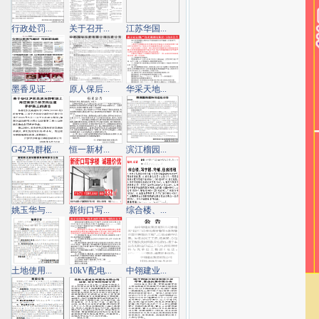
行政处罚...
关于召开...
江苏华国...
墨香见证...
原人保后...
华采天地...
G42马群枢...
恒一新材...
滨江榴园...
姚玉华与...
新街口写...
综合楼、...
土地使用...
10kV配电...
中翎建业...