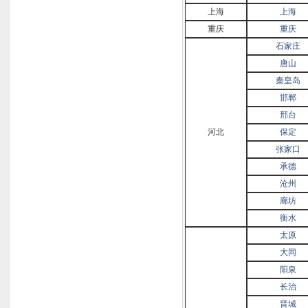
上海
上海
重庆
重庆
石家庄
唐山
秦皇岛
邯郸
邢台
河北
保定
张家口
承德
沧州
廊坊
衡水
太原
大同
阳泉
长治
晋城