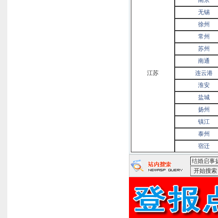
无锡
徐州
常州
苏州
南通
江苏
连云港
淮安
盐城
扬州
镇江
泰州
宿迁
<结婚启事