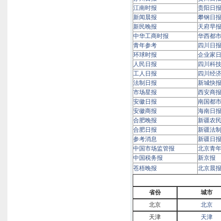
江南时报
贵阳日
新闻晨报
攀钢日
新民晚报
天府早
中华工商时报
华西都
青年参考
四川日
环球时报
企业家
人民日报
四川科
工人日报
四川经
法制日报
新城快
市场星报
西安商
安徽日报
南国都
安徽商报
海南日
合肥晚报
新疆农
合肥日报
新疆法
参考消息
新疆日
中国市场监管报
北京青
中国税务报
新京报
苍梧晚报
北京晨
省份
城市
北京
北京
天津
天津