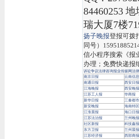
8446025
瑞大厦7楼71
扬子晚报
登报可拨
同号）159518852
信小程序搜索《报
办理；免费快递报
诉讼争议法律咨询
报业传媒网
法
南京日报
云南信
南通日报
西安日
江海晚报
西安晚
江苏工人报
华商报
新华日报
三秦都
新安晚报
海南特
江淮晨报
海口日
江苏法治报
兰州晚
社区新报
科技鑫
东方卫报
兰州晨
江苏经济报
西部商