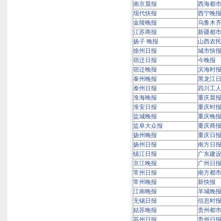
南京晨报
西海都
现代快报
西宁晚
金陵晚报
乌鲁木
江苏商报
新疆都
扬子 晚报
山西农
徐州日报
城市快
宿迁日报
今晚报
宿迁晚报
滨海时
泰州晚报
黑龙江
泰州日报
四川工
淮海晚报
重庆晨
淮安日报
重庆时
盐城晚报
重庆晚
盐阜大众报
重庆商
扬州晚报
重庆日
扬州日报
南方日
镇江日报
广东建
京江晚报
广州日
常州日报
南方都
常州晚报
新快报
江南晚报
羊城晚
无锡日报
信息时
姑苏晚报
贵州都
苏州日报
贵州日