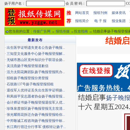
推
网站首页
报纸刊例
媒体资讯
荐
报纸简介
电 子 报
报业集团
您当前的位置：
传媒广告网
→
报纸传媒
→
投放指南
→ 结婚启事扬子晚报登报家
结婚启
最新发布
·
出生医学证明遗失更名公告扬子晚报...
·
三知堂文化服务中心扬子晚报登报解...
·
无锡市惠山区党外知识分子联谊会扬...
·
吴沈燕扬子晚报登报道歉信
·
活力太阳花舞蹈队扬子晚报登报民办...
·
招租扬子晚报登报分类登报
·
石鼓路137号扬子晚报登报招租
·
退役军人优待证丢失出生医学证明扬...
结婚启事
·
和凤镇平安志愿者协会扬子晚报登报...
扬子晚
·
会计师证书扬子晚报登报退役军人优...
十六 星期五2024.6
·
珍珠泉度假区扬子晚报登报无主坟清...
·
张光耀雨花拆迁办扬子晚报登报给你...
·
中邦敬诚工程咨询扬子晚报登报中标...
·
长江商行宿迁分行李军 债权转让扬子...