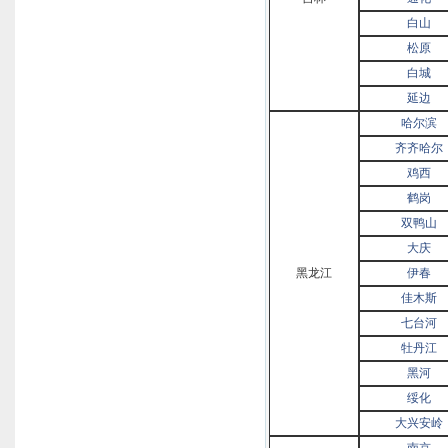
白山
松原
白城
延边
哈尔滨
齐齐哈尔
鸡西
鹤岗
双鸭山
大庆
黑龙江
伊春
佳木斯
七台河
牡丹江
黑河
绥化
大兴安岭
南京