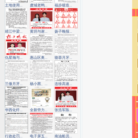
土地使用...
虞城老鸭...
福步锻造...
靖江中梁...
黄玥与谢...
扬子晚报...
仇星瀚与...
惠山区奥...
骆蓉月牙...
兰傲月牙...
杨小茜、...
连徐高速...
华西化纤...
全新劳力...
张浩军陈...
行政处罚...
电子屏五...
南油船员...