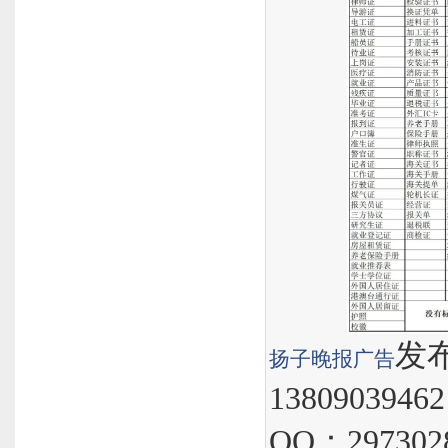
发布
扬子晚报
广告
1380903946
QQ：297302