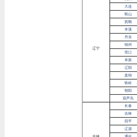
大连
鞍山
抚顺
本溪
丹东
锦州
辽宁
营口
阜新
辽阳
盘锦
铁岭
朝阳
葫芦岛
长春
吉林
四平
辽源
吉林
通化