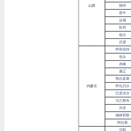
山西
朔州
晋中
运城
忻州
临汾
吕梁
呼和浩特
包头
赤峰
通辽
鄂尔多斯
内蒙古
呼伦贝尔
巴彦淖尔
乌兰察布
兴安
锡林郭勒
阿拉善
沈阳