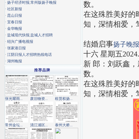
数。
·
扬子经济时报,常州版扬子晚报
·
社区新报
在这殊胜美好的
·
昆山日报
·
宜春日报
知，深情相爱，
·
金华晚报
·
盐城现代快报,盐城人才招聘
·
绍兴广播电视报
结婚启事
扬子晚
·
张家港日报
十六 星期五2024.6
·
江阴日报人才招聘热线电话
·
湖州晚报
新 郎：刘跃鑫
推荐品牌
数。
在这殊胜美好的
知，深情相爱，
张光耀雨...
废旧物资...
租赁权扬...
常州金坛...
清江浦区...
泰州大桥...