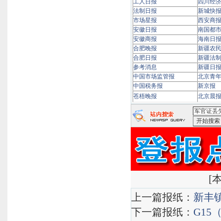
工人日报
四川经
法制日报
新城快
市场星报
西安商
安徽日报
南国都
安徽商报
海南日
合肥晚报
新疆农
合肥日报
新疆法
参考消息
新疆日
中国市场监管报
北京青
中国税务报
新京报
苍梧晚报
北京晨
<军官证
索
狗狗搜
[
本
上一篇报纸：
新丰
下一篇报纸：
G1