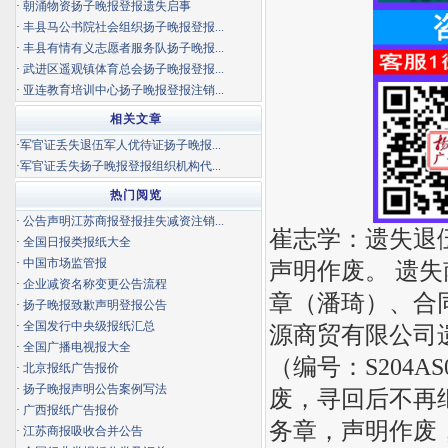
·
朝涌物资扬子晚报登报遗失启事
·
丰县马公书院社会组织扬子晚报登报...
·
丰县有情有义志愿者服务队扬子晚报...
·
武进区遥观镇体育总会扬子晚报登报...
·
亚连教育培训中心扬子晚报登报注销...
相关文章
·
军官证丢失退伍军人优待证扬子晚报...
·
军官证丢失扬子晚报登报组织机构代...
热门阅览
·
公告声明江苏商报登报挂失减资注销...
崔志学：遗失退伍军
·
全国日报类报纸大全
·
中国市场监管报
声明作废。 遗
·
企业减资名称变更公告流程
章（潘琦）、合
·
扬子晚报致歉声明登报公告
·
全国发行中央级报纸汇总
源商贸有限公司遗失
·
全国广播电视报大全
（编号：S204
·
北京报纸广告报价
·
扬子晚报声明公告案例写法
废，寻回后不再
·
广西报纸广告报价
务章，声明作废
·
江苏商报吸收合并公告