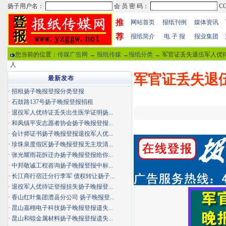
推
网站首页
报纸刊例
媒体资讯
荐
报纸简介
电 子 报
报业集团
您当前的位置：
传媒广告网
→
报纸传媒
→
报纸分类
→ 军官证丢失退伍军人优
人
军官证丢失退
最新发布
·
招租扬子晚报登报分类登报
·
石鼓路137号扬子晚报登报招租
·
退役军人优待证丢失出生医学证明扬...
·
和凤镇平安志愿者协会扬子晚报登报...
·
会计师证书扬子晚报登报退役军人优...
·
珍珠泉度假区扬子晚报登报无主坟清...
·
张光耀雨花拆迁办扬子晚报登报给你...
·
中邦敬诚工程咨询扬子晚报登报中标...
·
长江商行宿迁分行李军 债权转让扬子...
·
退役军人优待证登报挂失扬子晚报登...
·
香山红叶集团澧县分公司 扬子晚报登...
·
昆山嘉栩电子科技扬子晚报登报遗失...
·
昆山和锟金属材料扬子晚报登报遗失...