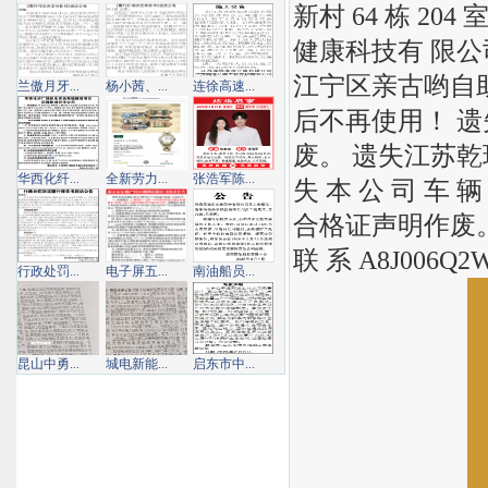
新村 64 栋 2
健康科技有 限公
江宁区亲古哟自
兰傲月牙...
杨小茜、...
连徐高速...
后不再使用！ 
废。 遗失江苏乾
华西化纤...
全新劳力...
张浩军陈...
失 本 公 司 车 辆
合格证声明作废。 寻
联 系 A8J006Q
行政处罚...
电子屏五...
南油船员...
昆山中勇...
城电新能...
启东市中...