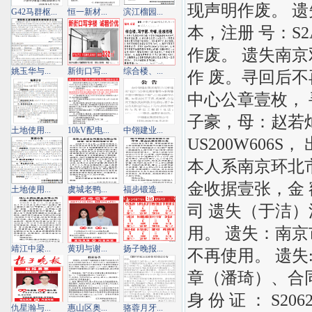
现声明作废。 
G42马群枢...
恒一新材...
滨江榴园...
本，注册 号：S2
作废。 遗失南
姚玉华与...
新街口写...
综合楼、...
作 废。寻回后不
中心公章壹枚， 
子豪，母：赵若
土地使用...
10kV配电...
中翎建业...
US200W606S
本人系南京环北市场
金收据壹张，金
土地使用...
虞城老鸭...
福步锻造...
司 遗失（于洁）
用。 遗失：南京
靖江中梁...
黄玥与谢...
扬子晚报...
不再使用。 遗失
章（潘琦）、合同
身 份 证 ： S2
仇星瀚与...
惠山区奥...
骆蓉月牙...