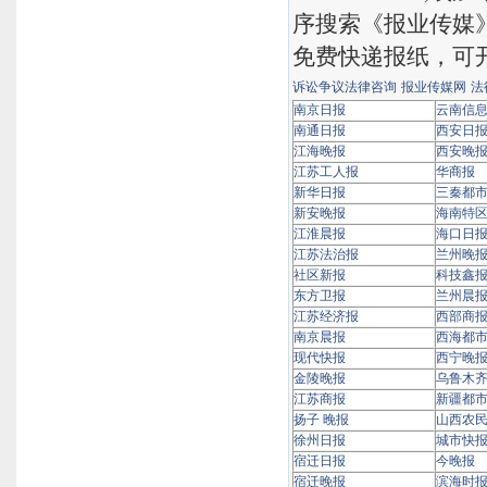
序搜索《报业传媒
免费快递报纸，可
诉讼争议法律咨询
报业传媒网
法
南京日报
云南信
南通日报
西安日
江海晚报
西安晚
江苏工人报
华商报
新华日报
三秦都
新安晚报
海南特
江淮晨报
海口日
江苏法治报
兰州晚
社区新报
科技鑫
东方卫报
兰州晨
江苏经济报
西部商
南京晨报
西海都
现代快报
西宁晚
金陵晚报
乌鲁木
江苏商报
新疆都
扬子 晚报
山西农
徐州日报
城市快
宿迁日报
今晚报
宿迁晚报
滨海时