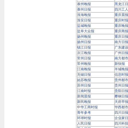
泰州晚报
黑龙江
泰州日报
四川工
淮海晚报
重庆晨
淮安日报
重庆时
盐城晚报
重庆晚
盐阜大众报
重庆商
扬州晚报
重庆日
扬州日报
南方日
镇江日报
广东建
京江晚报
广州日
常州日报
南方都
常州晚报
新快报
江南晚报
羊城晚
无锡日报
信息时
姑苏晚报
贵州都
苏州日报
贵州日
江南时报
贵阳日
新闻晨报
攀钢日
新民晚报
天府早
中华工商时报
华西都
青年参考
四川日
环球时报
企业家
人民日报
四川科