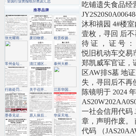
·
全国行业类报纸分类及汇总
吃铺遗失食品经
推荐品牌
JY2S20S0A
沐和禧园 4#楼
壹枚，寻回 后
张光耀雨...
废旧物资...
租赁权扬...
待 证 ， 证 号 ：
悦旧机动车交易市
郑凯威军官证，证
常州金坛...
清江浦区...
泰州大桥...
区AW排S墓 地
失，寻回后不再
行政处罚...
关于召开...
江苏华国...
陈镜明于 2024
AS20W202A
一社会信用代码 J
墨香见证...
原人保后...
华采天地...
章，声明作废。
代码 （JAS20