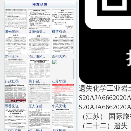
推荐品牌
张光耀雨...
废旧物资...
租赁权扬...
常州金坛...
清江浦区...
泰州大桥...
行政处罚...
关于召开...
江苏华国...
遗失化学工业岩土工程
S20AJA666202
S20AJA6662
墨香见证...
原人保后...
华采天地...
（江苏） 国际旅
（二十二）遗失，