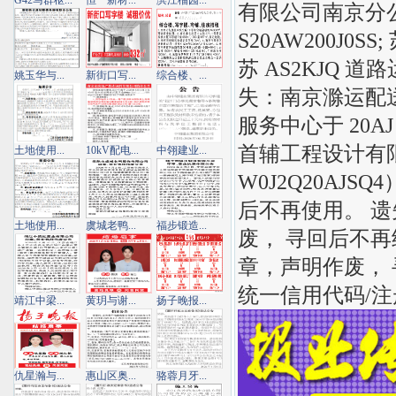
G42马群枢...
恒一新材...
滨江榴园...
有限公司南京分公
S20AW200J0SS
苏 AS2KJQ 道
姚玉华与...
新街口写...
综合楼、...
失：南京滁运配
服务中心于 20A
首辅工程设计有限
土地使用...
10kV配电...
中翎建业...
W0J2Q20AJ
后不再使用。 遗
土地使用...
虞城老鸭...
福步锻造...
废， 寻回后不再
章，声明作废， 
统一信用代码/注册号
靖江中梁...
黄玥与谢...
扬子晚报...
仇星瀚与...
惠山区奥...
骆蓉月牙...