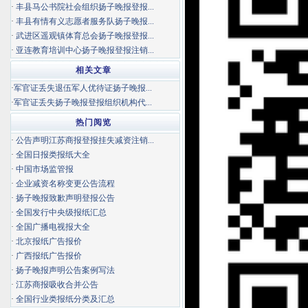
·
丰县马公书院社会组织扬子晚报登报...
·
丰县有情有义志愿者服务队扬子晚报...
·
武进区遥观镇体育总会扬子晚报登报...
·
亚连教育培训中心扬子晚报登报注销...
相关文章
·
军官证丢失退伍军人优待证扬子晚报...
·
军官证丢失扬子晚报登报组织机构代...
热门阅览
·
公告声明江苏商报登报挂失减资注销...
·
全国日报类报纸大全
·
中国市场监管报
·
企业减资名称变更公告流程
·
扬子晚报致歉声明登报公告
·
全国发行中央级报纸汇总
·
全国广播电视报大全
·
北京报纸广告报价
·
广西报纸广告报价
·
扬子晚报声明公告案例写法
·
江苏商报吸收合并公告
·
全国行业类报纸分类及汇总