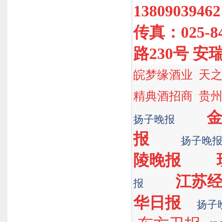
1380903946
传真：025-
路230号 安
皖梦缘酒业
天
精典酒招商
贵
扬子晚报
报
扬子晚
陵晚报
江苏
报
华日报
扬子