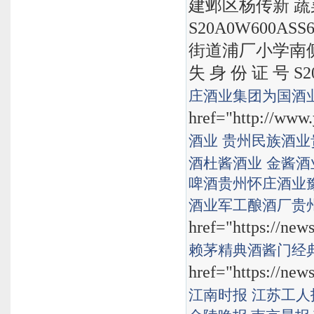
建邺区杨传新 蔬
S20A0W600A
街道浦厂小学南侧
失 身 份 证 号 S2
庄酒业集团
为国酒
href="http://www.
酒业
贵州民族酒业
酒
杜酱酒业
金酱酒
啤酒
贵州怀庄酒业
酒业
军工酿酒厂
贵
href="https://new
赖茅精典酒
酱门经
href="https://new
江南时报
江苏工人