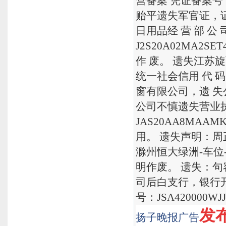
营备案 凭证备案号：
贻平遗失军官证，证
日用品经 营 部 公 
J2S20A02MA
作 废。 遗失江苏
统一社会信用 代 码 
窗有限公司，遗 
公司不慎遗失营业
JAS20AA8MA
用。 遗失声明：周正
滁州恒大绿洲-车位-
明作废。 遗失：
司后白支行，银行开户
号：JSA420000W
发布
扬子晚报
广告