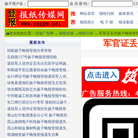
推
网站首页
报纸刊例
媒体资讯
荐
报纸简介
电 子 报
报业集团
您当前的位置：
传媒广告网
→
报纸传媒
→
报纸分类
→ 军官证丢失扬子晚报登报
军官证丢
最新发布
·
招租扬子晚报登报分类登报
·
石鼓路137号扬子晚报登报招租
·
退役军人优待证丢失出生医学证明扬...
·
和凤镇平安志愿者协会扬子晚报登报...
·
会计师证书扬子晚报登报退役军人优...
·
珍珠泉度假区扬子晚报登报无主坟清...
·
张光耀雨花拆迁办扬子晚报登报给你...
·
中邦敬诚工程咨询扬子晚报登报中标...
·
长江商行宿迁分行李军 债权转让扬子...
·
退役军人优待证登报挂失扬子晚报登...
·
香山红叶集团澧县分公司 扬子晚报登...
·
昆山嘉栩电子科技扬子晚报登报遗失...
·
昆山和锟金属材料扬子晚报登报遗失...
·
朝涌物资扬子晚报登报遗失启事