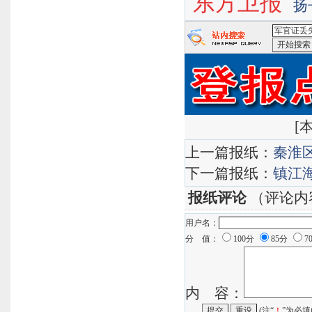
东方卫报
扬
<军官证丢
索
[
本
上一篇报纸：
秦淮
下一篇报纸：
镇江
报纸评论
（评论内
用户名：
分 值：
100分
85分
7
内 容：
(注“
！
”为必填