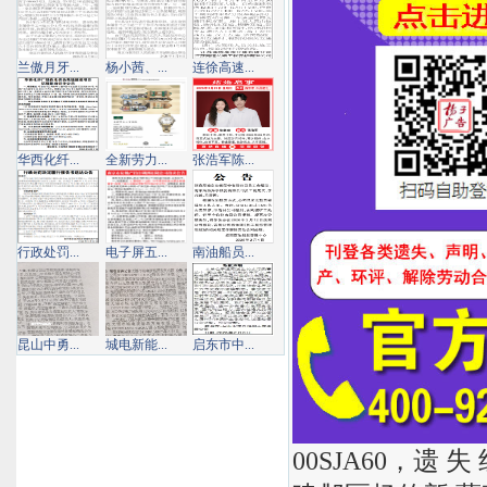
兰傲月牙...
杨小茜、...
连徐高速...
华西化纤...
全新劳力...
张浩军陈...
行政处罚...
电子屏五...
南油船员...
昆山中勇...
城电新能...
启东市中...
00SJA60，遗