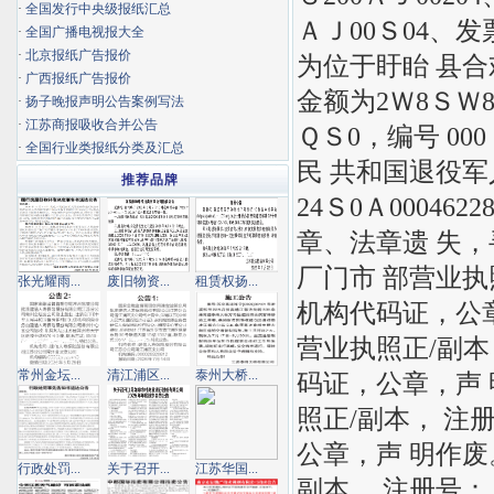
·
全国发行中央级报纸汇总
ＡＪ00Ｓ04、发票
·
全国广播电视报大全
·
北京报纸广告报价
为位于盱眙 县合
·
广西报纸广告报价
金额为2Ｗ8ＳＷ8
·
扬子晚报声明公告案例写法
·
江苏商报吸收合并公告
ＱＳ0，编号 0
·
全国行业类报纸分类及汇总
民 共和国退役军人
推荐品牌
24Ｓ0Ａ0004
章、法章遗 失，
厂门市 部营业执照
张光耀雨...
废旧物资...
租赁权扬...
机构代码证，公章
营业执照正/副本
常州金坛...
清江浦区...
泰州大桥...
码证，公章，声 
照正/副本， 注
公章，声 明作废
行政处罚...
关于召开...
江苏华国...
副本， 注册号：