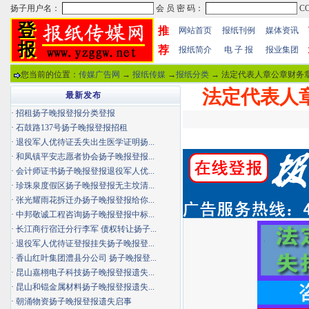
推
网站首页
报纸刊例
媒体资讯
荐
报纸简介
电 子 报
报业集团
您当前的位置：
传媒广告网
→
报纸传媒
→
报纸分类
→ 法定代表人章公章财务章
法定代表人
最新发布
·
招租扬子晚报登报分类登报
·
石鼓路137号扬子晚报登报招租
·
退役军人优待证丢失出生医学证明扬...
·
和凤镇平安志愿者协会扬子晚报登报...
·
会计师证书扬子晚报登报退役军人优...
·
珍珠泉度假区扬子晚报登报无主坟清...
·
张光耀雨花拆迁办扬子晚报登报给你...
·
中邦敬诚工程咨询扬子晚报登报中标...
·
长江商行宿迁分行李军 债权转让扬子...
·
退役军人优待证登报挂失扬子晚报登...
·
香山红叶集团澧县分公司 扬子晚报登...
·
昆山嘉栩电子科技扬子晚报登报遗失...
·
昆山和锟金属材料扬子晚报登报遗失...
·
朝涌物资扬子晚报登报遗失启事