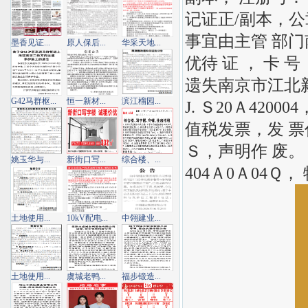
记证正/副本，公
事宜由主管 部门
墨香见证...
原人保后...
华采天地...
优待 证 ， 卡 号
遗失南京市江北新
G42马群枢...
恒一新材...
滨江榴园...
J. Ｓ20Ａ42
值税发票，发 票代
Ｓ，声明作 废。
姚玉华与...
新街口写...
综合楼、...
404Ａ0Ａ04Ｑ
土地使用...
10kV配电...
中翎建业...
土地使用...
虞城老鸭...
福步锻造...