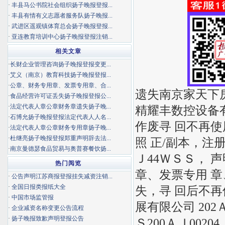
·
丰县马公书院社会组织扬子晚报登报...
·
丰县有情有义志愿者服务队扬子晚报...
·
武进区遥观镇体育总会扬子晚报登报...
·
亚连教育培训中心扬子晚报登报注销...
相关文章
·
长财企业管理咨询扬子晚报登报变更...
·
艾义（南京）教育科技扬子晚报登报...
·
公章、财务专用章、发票专用章、合...
遗失南京家天下房
·
食品经营许可证丢失扬子晚报登报公...
·
法定代表人章公章财务章遗失扬子晚...
精耀丰数控设备
·
石博允扬子晚报登报法定代表人人名...
作废寻 回不再使
·
法定代表人章公章财务专用章扬子晚...
·
杜继亮扬子晚报登报郑重声明辞去法...
照 正/副本，注册号
·
南京曼德瑟食品贸易与奥普赛餐饮扬...
Ｊ44ＷＳＳ， 
热门阅览
章、发票专用 
·
公告声明江苏商报登报挂失减资注销...
·
全国日报类报纸大全
失，寻 回后不再
·
中国市场监管报
展有限公司 202Ａ 
·
企业减资名称变更公告流程
·
扬子晚报致歉声明登报公告
Ｓ200ＡＪ0020