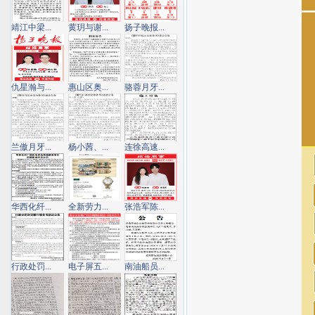
靖江中梁...
黄玥与谢...
扬子晚报...
仇星瀚与...
惠山区奥...
骆蓉月牙...
兰傲月牙...
杨小茜、...
连徐高速...
华西化纤...
全新劳力...
张浩军陈...
行政处罚...
电子屏五...
南油船员...