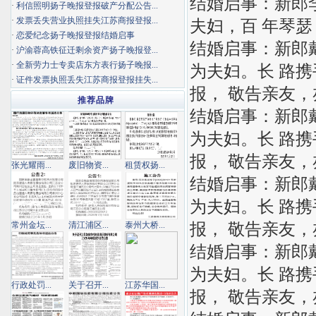
结婚启事：新郎李x
·
利信照明扬子晚报登报破产分配公告...
·
发票丢失营业执照挂失江苏商报登报...
夫妇，百 年琴
·
恋爱纪念扬子晚报登报结婚启事
结婚启事：新郎戴xx
·
沪渝蓉高铁征迁剩余资产扬子晚报登...
·
全新劳力士专卖店东方表行扬子晚报...
为夫妇。长 路
·
证件发票执照丢失江苏商报登报挂失...
报， 敬告亲友
推荐品牌
结婚启事：新郎戴xx
为夫妇。长 路
报， 敬告亲友
张光耀雨...
废旧物资...
租赁权扬...
结婚启事：新郎戴xx
为夫妇。长 路
报， 敬告亲友
常州金坛...
清江浦区...
泰州大桥...
结婚启事：新郎戴xx
为夫妇。长 路
行政处罚...
关于召开...
江苏华国...
报， 敬告亲友