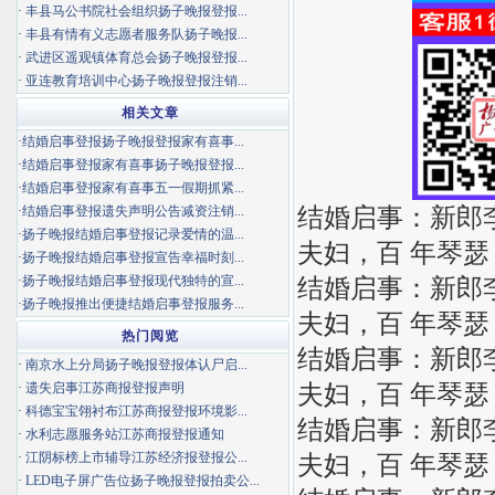
·
丰县马公书院社会组织扬子晚报登报...
·
丰县有情有义志愿者服务队扬子晚报...
·
武进区遥观镇体育总会扬子晚报登报...
·
亚连教育培训中心扬子晚报登报注销...
相关文章
·
结婚启事登报扬子晚报登报家有喜事...
·
结婚启事登报家有喜事扬子晚报登报...
·
结婚启事登报家有喜事五一假期抓紧...
结婚启事：新郎李x
·
结婚启事登报遗失声明公告减资注销...
·
扬子晚报结婚启事登报记录爱情的温...
夫妇，百 年琴
·
扬子晚报结婚启事登报宣告幸福时刻...
·
扬子晚报结婚启事登报现代独特的宣...
结婚启事：新郎李x
·
扬子晚报推出便捷结婚启事登报服务...
夫妇，百 年琴
热门阅览
结婚启事：新郎李x
·
南京水上分局扬子晚报登报体认尸启...
夫妇，百 年琴
·
遗失启事江苏商报登报声明
·
科德宝宝翎衬布江苏商报登报环境影...
结婚启事：新郎李x
·
水利志愿服务站江苏商报登报通知
·
江阴标榜上市辅导江苏经济报登报公...
夫妇，百 年琴
·
LED电子屏广告位扬子晚报登报拍卖公...