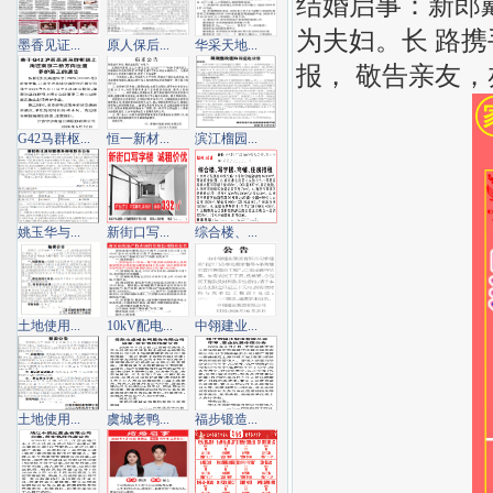
结婚启事：新郎戴xx
为夫妇。长 路
墨香见证...
原人保后...
华采天地...
报， 敬告亲友
G42马群枢...
恒一新材...
滨江榴园...
姚玉华与...
新街口写...
综合楼、...
土地使用...
10kV配电...
中翎建业...
土地使用...
虞城老鸭...
福步锻造...