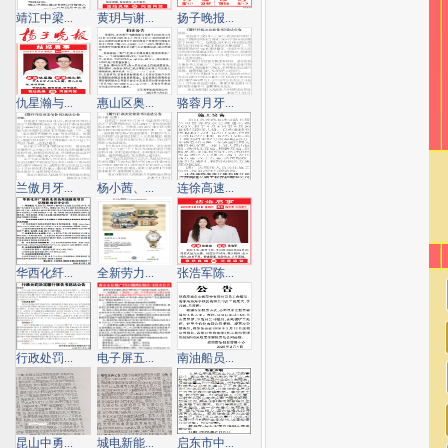
靖江中梁...
黄玥与谢...
扬子晚报...
仇星瀚与...
惠山区奥...
骆蓉月牙...
兰傲月牙...
杨小茜、...
连徐高速...
华西化纤...
全新劳力...
张浩军陈...
行政处罚...
电子屏五...
南油船员...
昆山中勇...
城电新能...
启东市中...