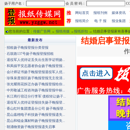
推
网站首页
报纸刊例
媒体资讯
荐
报纸简介
电 子 报
报业集团
您当前的位置：
传媒广告网
→
报纸传媒
→
报纸折扣
→ 结婚启事登报家有喜事
结婚启事登报
最新发布
·
招租扬子晚报登报分类登报
作
·
石鼓路137号扬子晚报登报招租
·
退役军人优待证丢失出生医学证明扬...
·
和凤镇平安志愿者协会扬子晚报登报...
·
会计师证书扬子晚报登报退役军人优...
·
珍珠泉度假区扬子晚报登报无主坟清...
·
张光耀雨花拆迁办扬子晚报登报给你...
·
中邦敬诚工程咨询扬子晚报登报中标...
·
长江商行宿迁分行李军 债权转让扬子...
·
退役军人优待证登报挂失扬子晚报登...
·
香山红叶集团澧县分公司 扬子晚报登...
·
昆山嘉栩电子科技扬子晚报登报遗失...
·
昆山和锟金属材料扬子晚报登报遗失...
·
朝涌物资扬子晚报登报遗失启事