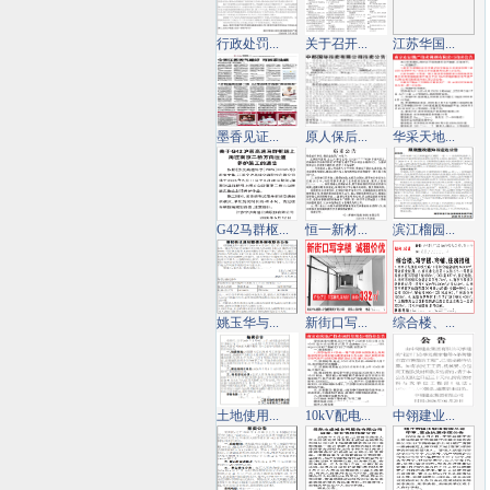
行政处罚...
关于召开...
江苏华国...
墨香见证...
原人保后...
华采天地...
G42马群枢...
恒一新材...
滨江榴园...
姚玉华与...
新街口写...
综合楼、...
土地使用...
10kV配电...
中翎建业...