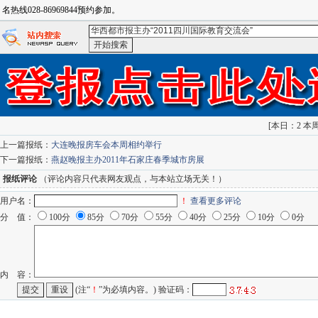
名热线028-86969844预约参加。
<华西都市报主办“2011四川国际教育交流会”>-：
百度搜索
go
[
本日：2 本周：
上一篇报纸：
大连晚报房车会本周相约举行
下一篇报纸：
燕赵晚报主办2011年石家庄春季城市房展
报纸评论
（评论内容只代表网友观点，与本站立场无关！）
用户名：
！
查看更多评论
分 值：
100分
85分
70分
55分
40分
25分
10分
0分
内 容：
(注“
！
”为必填内容。) 验证码：