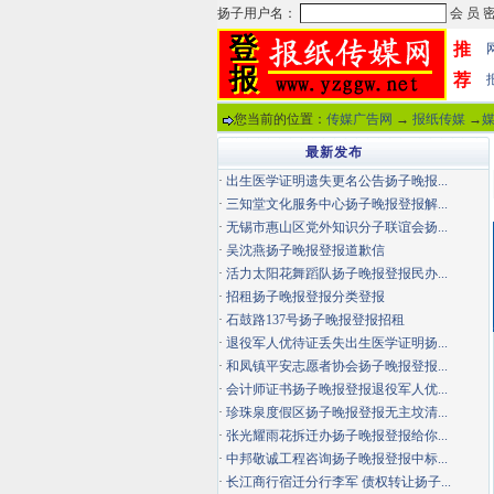
推
荐
您当前的位置：
传媒广告网
→
报纸传媒
→
最新发布
·
出生医学证明遗失更名公告扬子晚报...
·
三知堂文化服务中心扬子晚报登报解...
·
无锡市惠山区党外知识分子联谊会扬...
·
吴沈燕扬子晚报登报道歉信
·
活力太阳花舞蹈队扬子晚报登报民办...
·
招租扬子晚报登报分类登报
·
石鼓路137号扬子晚报登报招租
·
退役军人优待证丢失出生医学证明扬...
·
和凤镇平安志愿者协会扬子晚报登报...
·
会计师证书扬子晚报登报退役军人优...
·
珍珠泉度假区扬子晚报登报无主坟清...
·
张光耀雨花拆迁办扬子晚报登报给你...
·
中邦敬诚工程咨询扬子晚报登报中标...
·
长江商行宿迁分行李军 债权转让扬子...