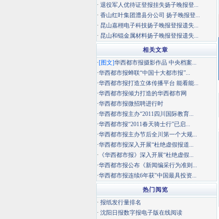
·
退役军人优待证登报挂失扬子晚报登...
·
香山红叶集团澧县分公司 扬子晚报登...
·
昆山嘉栩电子科技扬子晚报登报遗失...
·
昆山和锟金属材料扬子晚报登报遗失...
相关文章
·
[图文]
华西都市报摄影作品 中央档案...
·
华西都市报蝉联“中国十大都市报”...
·
华西都市报打造立体传播平台 能看能...
·
华西都市报倾力打造的华西都市网
·
华西都市报微招聘进行时
·
华西都市报主办“2011四川国际教育...
·
华西都市报“2011春天骑士行”已启...
·
华西都市报主办节后全川第一个大规...
·
华西都市报深入开展“杜绝虚假报道...
·
《华西都市报》深入开展“杜绝虚假...
·
华西都市报公布《新闻编采行为准则...
·
华西都市报连续6年获"中国最具投资...
热门阅览
·
报纸发行量排名
·
沈阳日报数字报电子版在线阅读