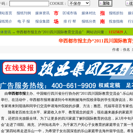
市
指
网站首页
报纸刊例
媒体资讯
区域市场
媒体对比
报纸折扣
媒
场
南
报纸简介
电 子 报
报业集团
排 行 帮
报纸分类
投放指南
行
媒体资讯
→ 华西都市报主办“2011四川国际教育交流会” · 网站访问量：
11525829
人
华西都市报主办“2011四川国际教育
作者：佚名 来源
由
华西都市报
主办、中国银行四川省分行协办的“2011四川国际教育交流会”-乐山站活
举行。在活动中，华西都市报将邀请到今年刚刚被海外院校录取的学生现身说法，和
专家将来到现场和同学们交流申请海外院校的步骤、方法；雅思、托福等语言专家也
随着老百姓生活水平、家庭收入水平、教育观念的提升，现在越来越多的家庭开
育，还把目光放眼全球。为了让更多的四川家庭了解到国际教育的信息，从3月中旬开始
会”走进了绵阳、南充、泸州知名高中，为千家万户关心子女教育的家庭带去了第一手的
会”第四站将走进乐山一中，为希望子女出国深造的乐山家庭带去海外留学信息。希