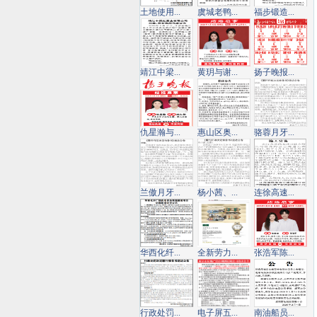
土地使用...
虞城老鸭...
福步锻造...
靖江中梁...
黄玥与谢...
扬子晚报...
仇星瀚与...
惠山区奥...
骆蓉月牙...
兰傲月牙...
杨小茜、...
连徐高速...
华西化纤...
全新劳力...
张浩军陈...
行政处罚...
电子屏五...
南油船员...