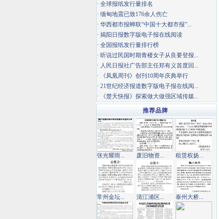
·
全球报纸发行量排名
·
缅甸地震已致176余人伤亡
·
华西都市报蝉联“中国十大都市报”...
·
揭阳日报数字版电子报在线阅读
·
全国报纸发行量排行榜
·
听说过民国时期青楼女子从良要登报...
·
人民日报社广告部主任郑有义首度回...
·
《凤凰周刊》创刊10周年庆典举行
·
21世纪经济报道数字版电子报在线阅...
·
《楚天快报》探索做大做强区域传媒...
推荐品牌
张光耀雨...
废旧物资...
租赁权扬...
常州金坛...
清江浦区...
泰州大桥...