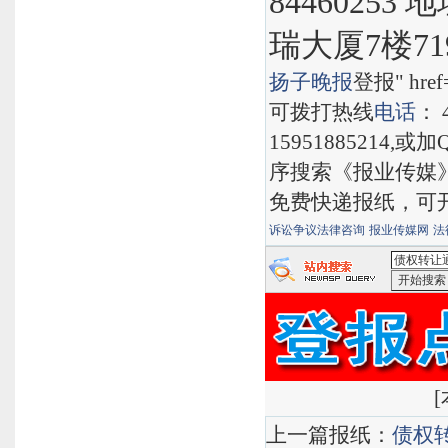
8446025
瑞大厦7楼71
扬子晚报
登报" href="
可拨打热线
电话
： 
15951885214,
序搜索《报业传媒
免费快递报纸，可
诉讼争议法律咨询
报业传媒网
法
<债权转让
搜索
[
上一篇报纸：
债权