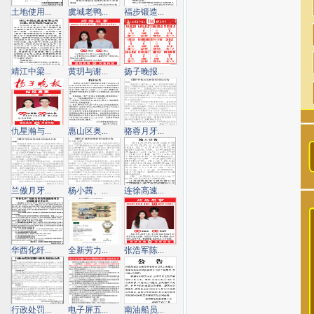
土地使用...
虞城老鸭...
福步锻造...
靖江中梁...
黄玥与谢...
扬子晚报...
仇星瀚与...
惠山区奥...
骆蓉月牙...
兰傲月牙...
杨小茜、...
连徐高速...
华西化纤...
全新劳力...
张浩军陈...
行政处罚...
电子屏五...
南油船员...