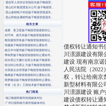
·
退役军人优待证登报挂失扬子晚报登...
·
香山红叶集团澧县分公司 扬子晚报登...
·
昆山嘉栩电子科技扬子晚报登报遗失...
·
昆山和锟金属材料扬子晚报登报遗失...
相关文章
·
成赛、姜卫星扬子晚报登报债权转让...
·
刘守坤、唐天祥扬子晚报登报债权转...
·
顺安建筑劳务扬子晚报登报债权转让...
债权转让通知书
·
张建扬子晚报登报债权转让通知书
·
姚玉华与翟伟扬子晚报登报债权转让...
川澋源建设有限
·
季秋野扬子晚报登报债权转让通知书...
·
应向受让方履行全部义务扬子晚报登...
建设 现有南京
·
依法转让给受让 方扬子晚报登报债权...
人民法院（2022
·
兴奕新企业管理扬子晚报登报债权转...
·
鞠勇扬子晚报登报债权转让通知公告...
权，转让给南京
·
雨梦建设扬子晚报登报债权转让通知...
新型材料有限公
·
华资（北 京）工程技术扬子晚报登报...
川澋源建设 账
热门阅览
·
钱江晚报和都市快报媒体对比
建设债权转让通
·
广州日报和南方都市报媒体对比