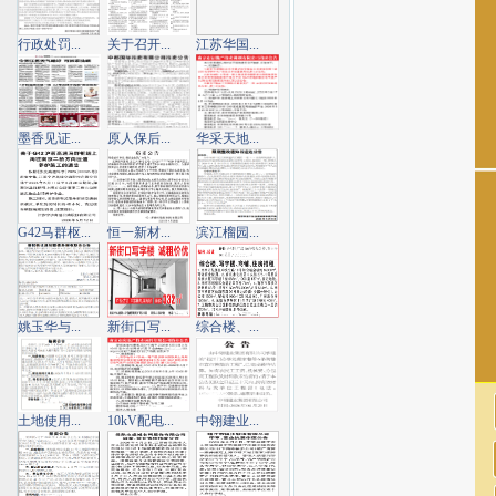
行政处罚...
关于召开...
江苏华国...
墨香见证...
原人保后...
华采天地...
G42马群枢...
恒一新材...
滨江榴园...
姚玉华与...
新街口写...
综合楼、...
土地使用...
10kV配电...
中翎建业...