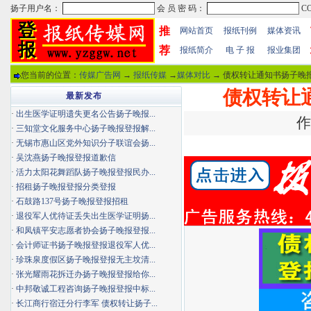
推
网站首页
报纸刊例
媒体资讯
荐
报纸简介
电 子 报
报业集团
您当前的位置：
传媒广告网
→
报纸传媒
→
媒体对比
→ 债权转让通知书扬子晚报
债权转让
最新发布
·
出生医学证明遗失更名公告扬子晚报...
作
·
三知堂文化服务中心扬子晚报登报解...
·
无锡市惠山区党外知识分子联谊会扬...
·
吴沈燕扬子晚报登报道歉信
·
活力太阳花舞蹈队扬子晚报登报民办...
·
招租扬子晚报登报分类登报
·
石鼓路137号扬子晚报登报招租
·
退役军人优待证丢失出生医学证明扬...
·
和凤镇平安志愿者协会扬子晚报登报...
·
会计师证书扬子晚报登报退役军人优...
·
珍珠泉度假区扬子晚报登报无主坟清...
·
张光耀雨花拆迁办扬子晚报登报给你...
·
中邦敬诚工程咨询扬子晚报登报中标...
·
长江商行宿迁分行李军 债权转让扬子...