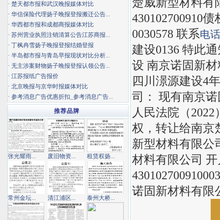
楚威新型材料有
·
楚天都市报和武汉晚报媒体对比
·
华信保险代理扬子晚报登报搬迁公告...
4301027009
·
华西都市报和成都商报媒体对比
0030578 联系
电
·
苏州营业执照注销清算公告江苏商报...
·
丁枫冉雪扬子晚报登报结婚登报
建设0136 特
·
半岛都市报与青岛早报现状对比分析...
设 南京诺固新材
·
无主涉案财物扬子晚报登报认领公告...
·
江苏报纸广告报价
四川澋源建设4年
·
北京晚报与京华时报媒体对比
司： 现有南京
·
参考消息广告优惠折扣_参考消息广告...
人民法院（2022
推荐品牌
权，转让给南京
新型材料有限公
张光耀雨...
废旧物资...
租赁权扬...
材料有限公司 
4301027009100
诺固新材料有限公司
常州金坛...
清江浦区...
泰州大桥...