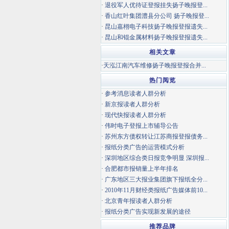
·
退役军人优待证登报挂失扬子晚报登...
·
香山红叶集团澧县分公司 扬子晚报登...
·
昆山嘉栩电子科技扬子晚报登报遗失...
·
昆山和锟金属材料扬子晚报登报遗失...
相关文章
·
天泓江南汽车维修扬子晚报登报合并...
热门阅览
·
参考消息读者人群分析
·
新京报读者人群分析
·
现代快报读者人群分析
·
伟时电子登报上市辅导公告
·
苏州东方债权转让江苏商报登报债务...
·
报纸分类广告的运营模式分析
·
深圳地区综合类日报竞争明显 深圳报...
·
合肥都市报销量上半年排名
·
广东地区三大报业集团旗下报纸全分...
·
2010年11月财经类报纸广告媒体前10...
·
北京青年报读者人群分析
·
报纸分类广告实现新发展的途径
推荐品牌