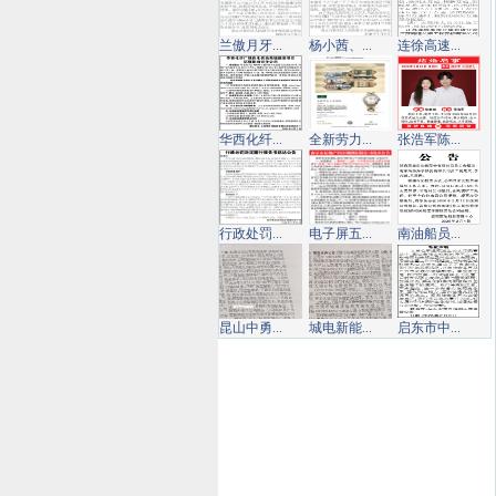
兰傲月牙...
杨小茜、...
连徐高速...
华西化纤...
全新劳力...
张浩军陈...
行政处罚...
电子屏五...
南油船员...
昆山中勇...
城电新能...
启东市中...