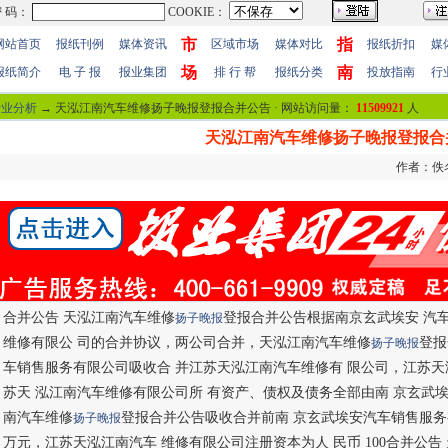
市
指
网站首页
报纸刊例
媒体资讯
区域市场
媒体对比
报纸折扣
媒
场
南
报纸简介
电 子 报
报业集团
排 行 帮
报纸分类
投放指南
行
行业分析
→ 天泓江南汽车维修扬子晚报登报合并公告 · 网站访问量：
11509921
人
天泓江南汽车维修扬子晚报登报合
作者：佚名 
合并公告 天泓江南汽车维修
登报合并公告根据南京玄武埃安 汽
扬子晚报
维修有限公 司的合并协议，两公司合并，天泓江南汽车维修
登报
扬子晚报
车销售服务有限公司吸收合 并江苏天泓江南汽车维修有 限公司，江苏天
苏天 泓江南汽车维修有限公司所 有资产、债权及债务全部由南 京玄武
南汽车维修
登报合并公告吸收合并前南 京玄武埃安汽车销售服务有 限 公
扬子晚报
万元，江苏天泓江南汽车 维修有限公司注册资本为人 民币 100合并公告