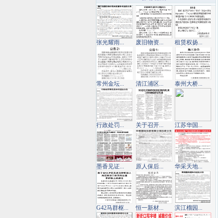
张光耀雨...
废旧物资...
租赁权扬...
常州金坛...
清江浦区...
泰州大桥...
行政处罚...
关于召开...
江苏华国...
墨香见证...
原人保后...
华采天地...
G42马群枢...
恒一新材...
滨江榴园...