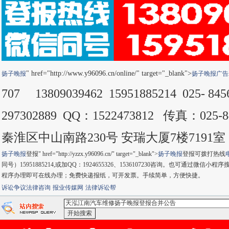
" href="http://www.y96096.cn/online/" target="_blank">
扬子晚报
扬子晚报
广告
707 13809039462 15951885214 025- 8
297302889 QQ：1522473812 传真：025
秦淮区中山南路230号 安瑞大厦7楼7191室
扬子晚报
登报" href="http://yzzx.y96096.cn/" target="_blank">
扬子晚报
登报可拨打热线
同号）15951885214,或加QQ：1924655326、1536107230咨询。也可通
程序办理即可在线办理；免费快递报纸，可开发票。手续简单，方便快捷。
诉讼争议法律咨询
报业传媒网
法律诉讼帮
<天泓江南汽车维修扬子晚报登报合并公告>-：
百度搜索
goo