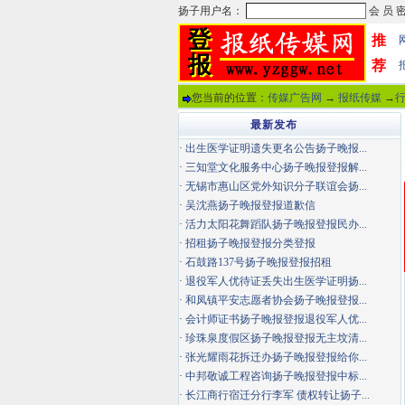
推
荐
您当前的位置：
传媒广告网
→
报纸传媒
→
最新发布
·
出生医学证明遗失更名公告扬子晚报...
·
三知堂文化服务中心扬子晚报登报解...
·
无锡市惠山区党外知识分子联谊会扬...
·
吴沈燕扬子晚报登报道歉信
·
活力太阳花舞蹈队扬子晚报登报民办...
·
招租扬子晚报登报分类登报
·
石鼓路137号扬子晚报登报招租
·
退役军人优待证丢失出生医学证明扬...
·
和凤镇平安志愿者协会扬子晚报登报...
·
会计师证书扬子晚报登报退役军人优...
·
珍珠泉度假区扬子晚报登报无主坟清...
·
张光耀雨花拆迁办扬子晚报登报给你...
·
中邦敬诚工程咨询扬子晚报登报中标...
·
长江商行宿迁分行李军 债权转让扬子...