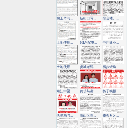
姚玉华与...
新街口写...
综合楼、...
土地使用...
10kV配电...
中翎建业...
土地使用...
虞城老鸭...
福步锻造...
靖江中梁...
黄玥与谢...
扬子晚报...
仇星瀚与...
惠山区奥...
骆蓉月牙...