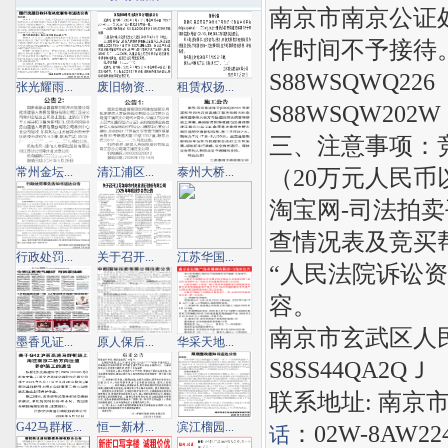
南京市南京公证
作时间不予接待
S88WSQWQ2
张光耀雨...
废旧物资...
租赁权扬...
S88WSQW202
三、注意事项：
（20万元人民
常州金坛...
清江浦区...
泰州大桥...
淘宝网-司法拍
查情况表及竞买
行政处罚...
关于召开...
江苏华国...
“人民法院诉讼资产网
容。
南京市玄武区人
墨香见证...
原人保后...
华采天地...
S8SS44QA2QＪ
联系地址: 南京
G42马群枢...
恒一新材...
滨江榴园...
：02W-8AW22
话