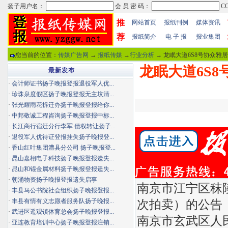
推
网站首页
报纸刊例
媒体资讯
荐
报纸简介
电 子 报
报业集团
您当前的位置：
传媒广告网
→
报纸传媒
→
行业分析
→ 龙眠大道6S8号协众雅居
龙眠大道6S8
最新发布
·
会计师证书扬子晚报登报退役军人优...
·
珍珠泉度假区扬子晚报登报无主坟清...
·
张光耀雨花拆迁办扬子晚报登报给你...
·
中邦敬诚工程咨询扬子晚报登报中标...
·
长江商行宿迁分行李军 债权转让扬子...
·
退役军人优待证登报挂失扬子晚报登...
·
香山红叶集团澧县分公司 扬子晚报登...
·
昆山嘉栩电子科技扬子晚报登报遗失...
·
昆山和锟金属材料扬子晚报登报遗失...
·
朝涌物资扬子晚报登报遗失启事
南京市江宁区秣陵
·
丰县马公书院社会组织扬子晚报登报...
·
丰县有情有义志愿者服务队扬子晚报...
次拍卖）的公告
·
武进区遥观镇体育总会扬子晚报登报...
南京市玄武区人民法
·
亚连教育培训中心扬子晚报登报注销...