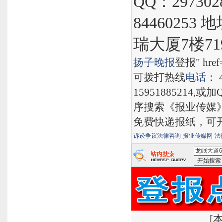
QQ：297302
8446025
瑞大厦7楼71
扬子晚报
登报" href="
可拨打热线
电话
： 
15951885214,
序搜索《报业传媒
免费快递报纸，可
诉讼争议法律咨询
报业传媒网
法
<龙眠大道
搜索
有道
[
本