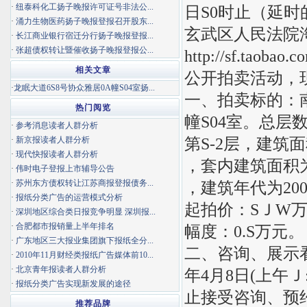
·
纽泰科化工扬子晚报许可证号非法公...
日S0时止（延
·
涌力生物医药扬子晚报登报召开股东...
玄武区人民法院
·
长江商业银行宿迁分行扬子晚报登报...
·
张超债权转让暨催收扬子晚报登报公...
http://sf.
相关文章
公开拍卖活动，
·
龙眠大道6S8号协众雅居0A幢S04室扬...
一、拍卖标的：南
热门阅览
幢S04室。总层
·
参考消息读者人群分析
第S-2层，建筑面积
·
新京报读者人群分析
·
现代快报读者人群分析
，套内建筑面积为S
·
伟时电子登报上市辅导公告
·
苏州东方债权转让江苏商报登报债务...
，建筑年代为20
·
报纸分类广告的运营模式分析
起拍价：SＪW万
·
深圳地区综合类日报竞争明显 深圳报...
·
合肥都市报销量上半年排名
幅度：0.S万元。
·
广东地区三大报业集团旗下报纸全分...
二、咨询、展示看
·
2010年11月财经类报纸广告媒体前10...
·
北京青年报读者人群分析
年4月8日(上午Ｊ:00
·
报纸分类广告实现新发展的途径
止接受咨询、预
推荐品牌