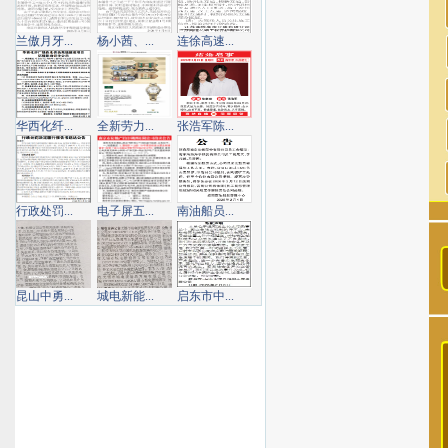
兰傲月牙...
杨小茜、...
连徐高速...
华西化纤...
全新劳力...
张浩军陈...
行政处罚...
电子屏五...
南油船员...
昆山中勇...
城电新能...
启东市中...