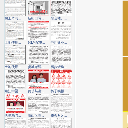
姚玉华与...
新街口写...
综合楼、...
土地使用...
10kV配电...
中翎建业...
土地使用...
虞城老鸭...
福步锻造...
靖江中梁...
黄玥与谢...
扬子晚报...
仇星瀚与...
惠山区奥...
骆蓉月牙...