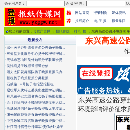
推
网站首页
报纸刊例
媒体资讯
荐
报纸简介
电 子 报
报业集团
您当前的位置：
传媒广告网
→
报纸传媒
→
排 行 榜
→ 东兴高速公路环境影响评
东兴高速公
最新发布
·
出生医学证明遗失更名公告扬子晚报...
作
·
三知堂文化服务中心扬子晚报登报解...
·
无锡市惠山区党外知识分子联谊会扬...
·
吴沈燕扬子晚报登报道歉信
·
活力太阳花舞蹈队扬子晚报登报民办...
·
招租扬子晚报登报分类登报
·
石鼓路137号扬子晚报登报招租
·
退役军人优待证丢失出生医学证明扬...
·
和凤镇平安志愿者协会扬子晚报登报...
东兴高速公路穿越1
·
会计师证书扬子晚报登报退役军人优...
环境影响评价征求
·
珍珠泉度假区扬子晚报登报无主坟清...
·
张光耀雨花拆迁办扬子晚报登报给你...
·
中邦敬诚工程咨询扬子晚报登报中标...
·
长江商行宿迁分行李军 债权转让扬子...