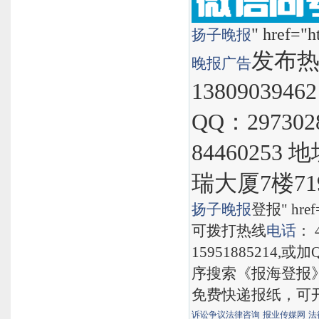
" href="h
扬子晚报
发布热线
晚报
广告
1380903946
QQ：297302
8446025
瑞大厦7楼71
扬子晚报
登报" href="
可拨打热线
电话
： 
15951885214,
序搜索《报海登报
免费快递报纸，可
诉讼争议法律咨询
报业传媒网
法