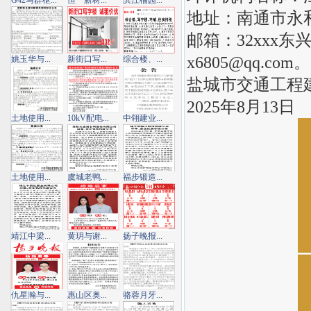
G42马群枢...
恒一新材...
滨江榴园...
地址：南通市永和
邮箱：32xxx
x6805@qq.com。
姚玉华与...
新街口写...
综合楼、...
盐城市交通工程
2025年8月13日
土地使用...
10kV配电...
中翎建业...
土地使用...
虞城老鸭...
福步锻造...
靖江中梁...
黄玥与谢...
扬子晚报...
仇星瀚与...
惠山区奥...
骆蓉月牙...