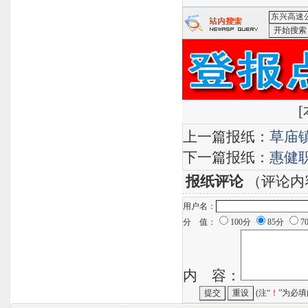
<东兴高速
有道搜索
[
上一篇报纸：
草庙
下一篇报纸：
惠健
报纸评论
（评论内
用户名：
分 值：
100分
85分
7
内 容：
(注“
！
”为必填