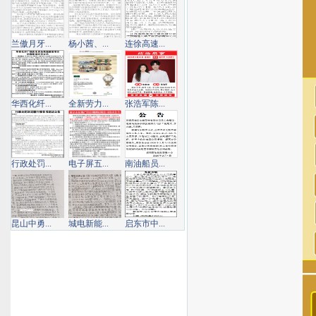
兰傲月牙...
杨小茜、...
连徐高速...
华西化纤...
全新劳力...
张浩军陈...
行政处罚...
电子屏五...
南油船员...
昆山中勇...
城电新能...
启东市中...