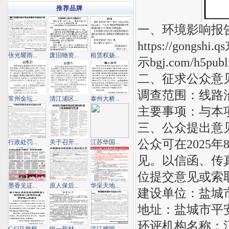
推荐品牌
一、环境影响报
https://gon
张光耀雨...
废旧物资...
租赁权扬...
示bgj.com/h5publi
二、征求公众意
调查范围：线路
常州金坛...
清江浦区...
泰州大桥...
主要事项：与本
三、公众提出意
公众可在2025年
行政处罚...
关于召开...
江苏华国...
见。以信函、传
位提交意见或索
墨香见证...
原人保后...
华采天地...
建设单位：盐城
地址：盐城市平
环评机构名称：