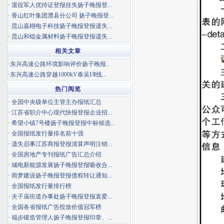
·
退役军人优待证登报挂失扬子晚报登...
·
香山红叶集团澧县分公司 扬子晚报登...
·
昆山嘉栩电子科技扬子晚报登报遗失...
·
昆山和锟金属材料扬子晚报登报遗失...
相关文章
·
东兴高速公路环境影响评价扬子晚报...
·
东兴高速公路穿越1000kV泰吴I/Ⅱ线...
热门阅览
·
全国中央级单位主管主办报纸汇总
·
江苏省职介中心现代快报登报企业招...
·
希望小镇7号楼扬子晚报登报中标候选...
·
全国报纸发行量排名前十强
·
遗失启事江苏商报登报清算声明注销...
·
全国房地产专刊报纸广告汇总介绍
·
城电新能源发展扬子晚报登报吸收合...
·
雨梦建设扬子晚报登报债权转让通知...
·
全国报纸发行量排行榜
·
夫子庙街道办事处扬子晚报登报袁爱...
·
全国各省报纸广告投放价值冠军榜
·
福步锻造管理人扬子晚报登报印章、...