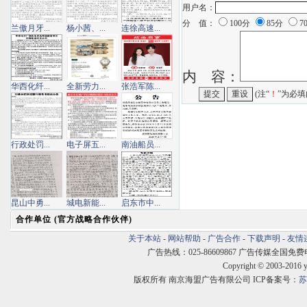
用户名：
分 值：
100分
85分
7
兰傲月牙...
杨小茜、...
连徐高速...
内 容：
华西化纤...
全新劳力...
张浩军陈...
(注“
！
”为必填
行政处罚...
电子屏五...
南油船员...
昆山中勇...
城电新能...
启东市中...
合作单位 (官方战略合作伙伴)
关于本站
-
网站帮助
-
广告合作
-
下载声明
-
友情
广告热线：025-86609867 广告传媒全国免费电话:400
Copyright © 2003-2016 
版权所有 南京海盟广告有限公司 ICP备案号：
苏