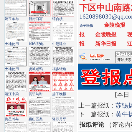
下区中山南路2
1620898030@qq.c
姚玉华与...
新街口写...
综合楼、...
金陵晚报
扬子晚报
报
金陵晚报
报
新华日报
土地使用...
10kV配电...
中翎建业...
<大云江苏
土地使用...
虞城老鸭...
福步锻造...
[
本日：
靖江中梁...
黄玥与谢...
扬子晚报...
上一篇报纸：
苏锡
下一篇报纸：
黄牛
仇星瀚与...
惠山区奥...
骆蓉月牙...
报纸评论
（评论内