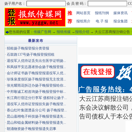
推
网站首页
报纸刊例
媒体资讯
荐
报纸简介
电 子 报
报业集团
您当前的位置：
传媒广告网
→
报纸传媒
→
报纸介绍
→ 大云江苏商报注销公告 
最新发布
·
招租扬子晚报登报分类登报
·
石鼓路137号扬子晚报登报招租
·
退役军人优待证丢失出生医学证明扬...
·
和凤镇平安志愿者协会扬子晚报登报...
·
会计师证书扬子晚报登报退役军人优...
·
珍珠泉度假区扬子晚报登报无主坟清...
·
张光耀雨花拆迁办扬子晚报登报给你...
·
中邦敬诚工程咨询扬子晚报登报中标...
大云江苏商报注销公
·
长江商行宿迁分行李军 债权转让扬子...
·
退役军人优待证登报挂失扬子晚报登...
东会决议解散公司
·
香山红叶集团澧县分公司 扬子晚报登...
告司债权人于本公
·
昆山嘉栩电子科技扬子晚报登报遗失...
·
昆山和锟金属材料扬子晚报登报遗失...
·
朝涌物资扬子晚报登报遗失启事