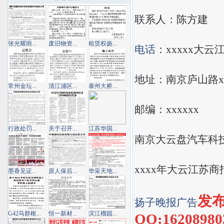
联系人：陈方建
张光耀雨...
废旧物资...
租赁权扬...
电话
：xxxxx大云
地址：南京庐山路x
常州金坛...
清江浦区...
泰州大桥...
邮编：xxxxxx
行政处罚...
关于召开...
江苏华国...
南京大云盘汽车科
xxxx年大云江苏商
墨香见证...
原人保后...
华采天地...
发布
扬子晚报
广告
G42马群枢...
恒一新材...
滨江榴园...
QQ:162089