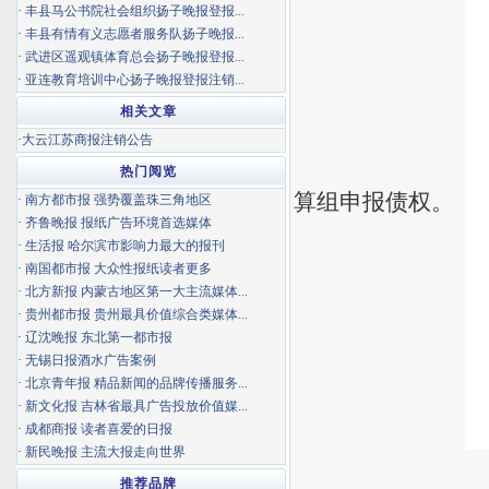
·
丰县马公书院社会组织扬子晚报登报...
·
丰县有情有义志愿者服务队扬子晚报...
·
武进区遥观镇体育总会扬子晚报登报...
·
亚连教育培训中心扬子晚报登报注销...
相关文章
·
大云江苏商报注销公告
热门阅览
算组申报债权。
·
南方都市报 强势覆盖珠三角地区
·
齐鲁晚报 报纸广告环境首选媒体
·
生活报 哈尔滨市影响力最大的报刊
·
南国都市报 大众性报纸读者更多
·
北方新报 内蒙古地区第一大主流媒体...
·
贵州都市报 贵州最具价值综合类媒体...
·
辽沈晚报 东北第一都市报
·
无锡日报酒水广告案例
·
北京青年报 精品新闻的品牌传播服务...
·
新文化报 吉林省最具广告投放价值媒...
·
成都商报 读者喜爱的日报
·
新民晚报 主流大报走向世界
推荐品牌