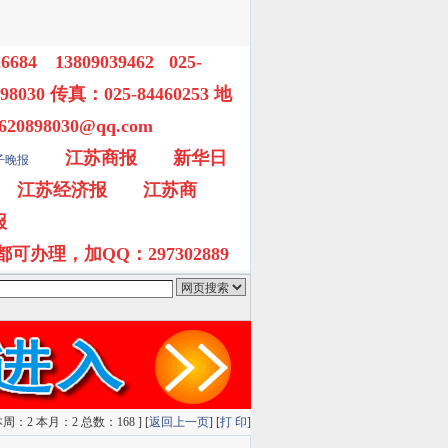
6684 13809039462 025-
98030 传真：025-84460253 地
98030@qq.com
江苏商报
新华日
子晚报
江苏经济报
江苏商
报
脑都可办理，加QQ：297302889
gooolge搜索
雅虎搜索
QQ搜索
狗狗搜索
有道搜
周：2 本月：2 总数：168 ] [
返回上一页
] [
打 印
]