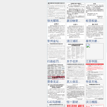
张光耀雨...
废旧物资...
租赁权扬...
常州金坛...
清江浦区...
泰州大桥...
行政处罚...
关于召开...
江苏华国...
墨香见证...
原人保后...
华采天地...
G42马群枢...
恒一新材...
滨江榴园...