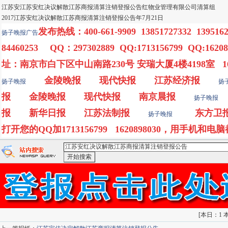
江苏安江苏安红决议解散江苏商报清算注销登报公告红物业管理有限公司清算组
2017江苏安红决议解散江苏商报清算注销登报公告年7月21日
发布热线：400-661-9909 13851727332 1395162
扬子晚报
广告
84460253 QQ：297302889 QQ:1713156799 QQ:16208
址：南京市白下区中山南路230号 安瑞大厦4楼4198室 16208
金陵晚报
现代快报
江苏经济报
扬子晚报
扬
报
金陵晚报
现代快报
南京晨报
扬子晚报
报
新华日报
江苏法制报
东方卫
扬子晚报
打开您的QQ加1713156799 1620898030，用手机和电
<江苏安红决议解散江苏商报清算注销登报公告>-：
百度搜索
索
[
本日：1 本