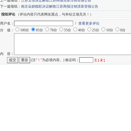
上一篇报纸：
江苏宝佳决定解散江苏商报清算注销登报公告
下一篇报纸：
南京朵妍靓彩决议解散江苏商报注销清算登报公告
报纸评论
（评论内容只代表网友观点，与本站立场无关！）
用户名：
！
查看更多评论
分 值：
100分
85分
70分
55分
40分
25分
10分
0分
内 容：
(注“
！
”为必填内容。) 验证码：