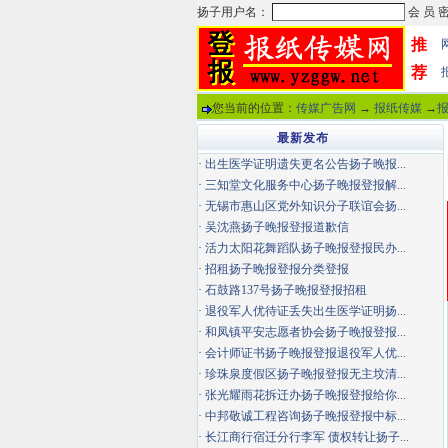
推
荐
您当前的位置：
传媒广告网
→
报纸传媒
→
最新发布
·
出生医学证明遗失更名公告扬子晚报...
·
三知堂文化服务中心扬子晚报登报解...
·
无锡市惠山区党外知识分子联谊会扬...
·
吴沈燕扬子晚报登报道歉信
·
活力太阳花舞蹈队扬子晚报登报民办...
·
招租扬子晚报登报分类登报
·
石鼓路137号扬子晚报登报招租
·
退役军人优待证丢失出生医学证明扬...
·
和凤镇平安志愿者协会扬子晚报登报...
·
会计师证书扬子晚报登报退役军人优...
·
珍珠泉度假区扬子晚报登报无主坟清...
·
张光耀雨花拆迁办扬子晚报登报给你...
·
中邦敬诚工程咨询扬子晚报登报中标...
·
长江商行宿迁分行李军 债权转让扬子...