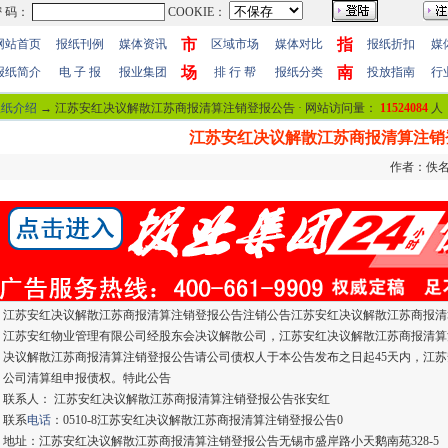
市
指
网站首页
报纸刊例
媒体资讯
区域市场
媒体对比
报纸折扣
媒
场
南
报纸简介
电 子 报
报业集团
排 行 帮
报纸分类
投放指南
行
报纸介绍
→ 江苏安红决议解散江苏商报清算注销登报公告 · 网站访问量：
11524084
人
江苏安红决议解散江苏商报清算注销
作者：佚名 
江苏安红决议解散江苏商报清算注销登报公告注销公告江苏安红决议解散江苏商报清
江苏安红物业管理有限公司经股东会决议解散公司，江苏安红决议解散江苏商报清算
决议解散江苏商报清算注销登报公告请公司债权人于本公告发布之日起45天内，江
公司清算组申报债权。特此公告
联系人： 江苏安红决议解散江苏商报清算注销登报公告张安红
联系
电话
：0510-8江苏安红决议解散江苏商报清算注销登报公告0
地址：江苏安红决议解散江苏商报清算注销登报公告无锡市盛岸路小天鹅南苑328-5