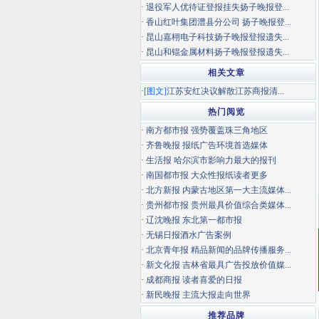
·
退役军人优待证登报挂失扬子晚报登...
·
香山红叶集团澧县分公司 扬子晚报登...
·
昆山嘉栩电子科技扬子晚报登报遗失...
·
昆山和锟金属材料扬子晚报登报遗失...
相关文章
·
[图文]
江苏安红决议解散江苏商报清...
热门阅览
·
南方都市报 强势覆盖珠三角地区
·
齐鲁晚报 报纸广告环境首选媒体
·
生活报 哈尔滨市影响力最大的报刊
·
南国都市报 大众性报纸读者更多
·
北方新报 内蒙古地区第一大主流媒体...
·
贵州都市报 贵州最具价值综合类媒体...
·
辽沈晚报 东北第一都市报
·
无锡日报酒水广告案例
·
北京青年报 精品新闻的品牌传播服务...
·
新文化报 吉林省最具广告投放价值媒...
·
成都商报 读者喜爱的日报
·
新民晚报 主流大报走向世界
推荐品牌