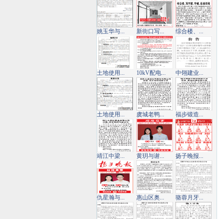
姚玉华与...
新街口写...
综合楼、...
土地使用...
10kV配电...
中翎建业...
土地使用...
虞城老鸭...
福步锻造...
靖江中梁...
黄玥与谢...
扬子晚报...
仇星瀚与...
惠山区奥...
骆蓉月牙...