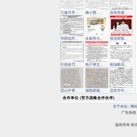
兰傲月牙...
杨小茜、...
连徐高速...
华西化纤...
全新劳力...
张浩军陈...
行政处罚...
电子屏五...
南油船员...
昆山中勇...
城电新能...
启东市中...
合作单位 (官方战略合作伙伴)
关于本站
-
网
广告热线：02
版权所有 南