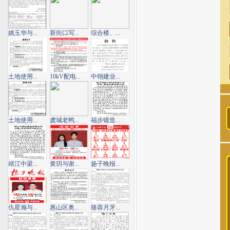
姚玉华与...
新街口写...
综合楼、...
土地使用...
10kV配电...
中翎建业...
土地使用...
虞城老鸭...
福步锻造...
靖江中梁...
黄玥与谢...
扬子晚报...
仇星瀚与...
惠山区奥...
骆蓉月牙...