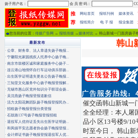
推
网站首页
报纸刊例
媒体资讯
荐
报纸简介
电 子 报
报业集团
您当前的位置：
传媒广告网
→
报纸传媒
→
媒体对比
→ 韩山新城一门面房扬子晚
韩山
最新发布
·
公章、财务章、法人章遗失扬子晚报...
·
宁馨阳光家园残疾人托养中心扬子晚...
·
南京市鼓楼区诚和家庭服务中心扬子...
·
连云港山地情怀自行车运动俱乐部扬...
·
出生医学证明遗失更名公告扬子晚报...
·
三知堂文化服务中心扬子晚报登报解...
·
无锡市惠山区党外知识分子联谊会扬...
·
吴沈燕扬子晚报登报道歉信
催交函韩山新城一
·
活力太阳花舞蹈队扬子晚报登报民办...
·
招租扬子晚报登报分类登报
全全经理：本人屠
·
石鼓路137号扬子晚报登报招租
品小 区13号楼9/1
·
退役军人优待证丢失出生医学证明扬...
·
和凤镇平安志愿者协会扬子晚报登报...
时至今日， 韩山新
·
会计师证书扬子晚报登报退役军人优...