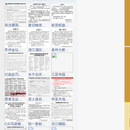
张光耀雨...
废旧物资...
租赁权扬...
常州金坛...
清江浦区...
泰州大桥...
行政处罚...
关于召开...
江苏华国...
墨香见证...
原人保后...
华采天地...
G42马群枢...
恒一新材...
滨江榴园...