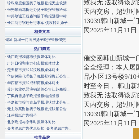
致我无 法取得该房
·
珍珠泉度假区扬子晚报登报无主坟清...
·
张光耀雨花拆迁办扬子晚报登报给你...
天内交房，超过时
·
中邦敬诚工程咨询扬子晚报登报中标...
13039韩山新城一
·
长江商行宿迁分行李军 债权转让扬子...
民2025年11月11日
相关文章
·
韩山新城一门面房扬子晚报登报催交...
热门阅览
催交函
韩山新城一
·
钱江晚报和都市快报媒体对比
·
广州日报和南方都市报媒体对比
全全经理：本人屠
·
楚天都市报和武汉晚报媒体对比
品小 区13号楼9/1
·
华信保险代理扬子晚报登报搬迁公告...
·
华西都市报和成都商报媒体对比
时至今日，
韩山新
·
苏州营业执照注销清算公告江苏商报...
致我无 法取得该房
·
丁枫冉雪扬子晚报登报结婚登报
·
半岛都市报与青岛早报现状对比分析...
天内交房，超过时
·
无主涉案财物扬子晚报登报认领公告...
13039
韩山新城一
·
江苏报纸广告报价
民2025年11月11日
·
北京晚报与京华时报媒体对比
·
参考消息广告优惠折扣_参考消息广告...
推荐品牌