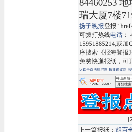
8446025
瑞大厦7楼71
扬子晚报
登报" href="
可拨打热线
电话
： 
15951885214,
序搜索《报海登报
免费快递报纸，可
诉讼争议法律咨询
报业传媒网
法
<韩山新城
[
上一篇报纸：
胡百