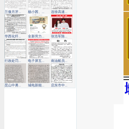
兰傲月牙...
杨小茜、...
连徐高速...
华西化纤...
全新劳力...
张浩军陈...
行政处罚...
电子屏五...
南油船员...
昆山中勇...
城电新能...
启东市中...