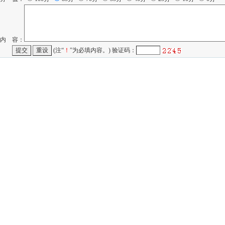
内 容：
(注“
！
”为必填内容。) 验证码：