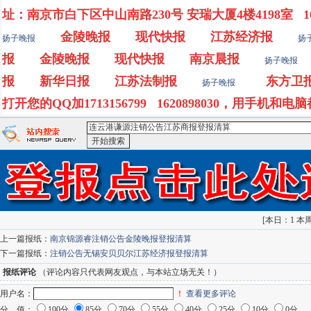
址：南京市白下区中山南路230号 安瑞大厦4楼4198室 16208
金陵晚报
现代快报
江苏经济报
扬子晚报
扬
报
金陵晚报
现代快报
南京晨报
扬子晚报
报
新华日报
江苏法制报
东方卫
扬子晚报
打开您的QQ加1713156799 1620898030，用手机和电
<连云港谦源注销公告江苏商报登报清算>-：
百度搜索
goool
[
本日：1 本周：
上一篇报纸：
南京锦源睿注销公告金陵晚报登报清算
下一篇报纸：
注销公告无锡安贝贝尔江苏经济报登报清算
报纸评论
（评论内容只代表网友观点，与本站立场无关！）
用户名：
！
查看更多评论
分 值：
100分
85分
70分
55分
40分
25分
10分
0分