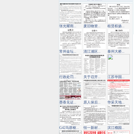
张光耀雨...
废旧物资...
租赁权扬...
常州金坛...
清江浦区...
泰州大桥...
行政处罚...
关于召开...
江苏华国...
墨香见证...
原人保后...
华采天地...
G42马群枢...
恒一新材...
滨江榴园...