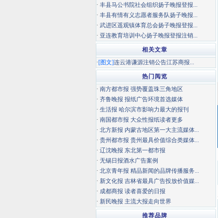
·
丰县马公书院社会组织扬子晚报登报...
·
丰县有情有义志愿者服务队扬子晚报...
·
武进区遥观镇体育总会扬子晚报登报...
·
亚连教育培训中心扬子晚报登报注销...
相关文章
·
[图文]
连云港谦源注销公告江苏商报...
热门阅览
·
南方都市报 强势覆盖珠三角地区
·
齐鲁晚报 报纸广告环境首选媒体
·
生活报 哈尔滨市影响力最大的报刊
·
南国都市报 大众性报纸读者更多
·
北方新报 内蒙古地区第一大主流媒体...
·
贵州都市报 贵州最具价值综合类媒体...
·
辽沈晚报 东北第一都市报
·
无锡日报酒水广告案例
·
北京青年报 精品新闻的品牌传播服务...
·
新文化报 吉林省最具广告投放价值媒...
·
成都商报 读者喜爱的日报
·
新民晚报 主流大报走向世界
推荐品牌