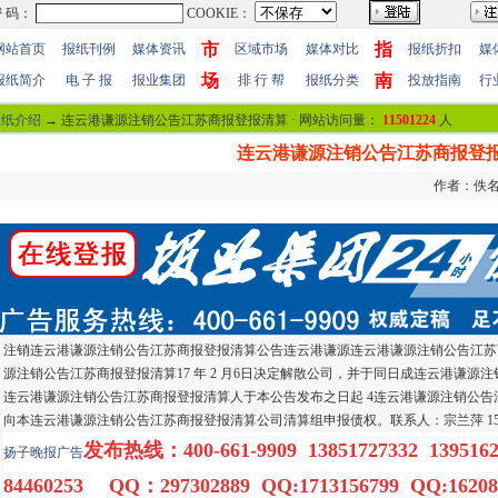
市
指
网站首页
报纸刊例
媒体资讯
区域市场
媒体对比
报纸折扣
媒
场
南
报纸简介
电 子 报
报业集团
排 行 帮
报纸分类
投放指南
行
报纸介绍
→ 连云港谦源注销公告江苏商报登报清算 · 网站访问量：
11501224
人
连云港谦源注销公告江苏商报登
作者：佚名 
注销连云港谦源注销公告江苏商报登报清算公告连云港谦源连云港谦源注销公告江苏商
源注销公告江苏商报登报清算17 年 2 月6日决定解散公司，并于同日成连云港谦
连云港谦源注销公告江苏商报登报清算人于本公告发布之日起 4连云港谦源注销公告
向本连云港谦源注销公告江苏商报登报清算公司清算组申报债权。联系人：宗兰萍 15
发布热线：400-661-9909 13851727332 1395162
扬子晚报
广告
84460253 QQ：297302889 QQ:1713156799 QQ:16208