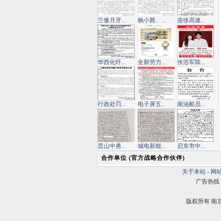
兰傲月牙...
杨小茜、...
连徐高速...
华西化纤...
全新劳力...
张浩军陈...
行政处罚...
电子屏五...
南油船员...
昆山中勇...
城电新能...
启东市中...
合作单位 (官方战略合作伙伴)
关于本站
-
网
广告热线：02
版权所有 南