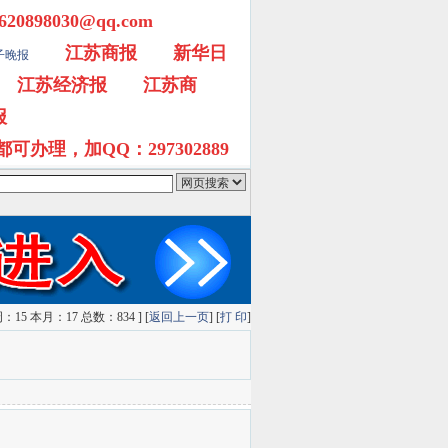
98030@qq.com
江苏商报
新华日
子晚报
江苏经济报
江苏商
报
脑都可办理，加QQ：297302889
ge搜索
雅虎搜索
QQ搜索
狗狗搜索
有道搜索
15 本月：17 总数：834 ] [
返回上一页
] [
打 印
]