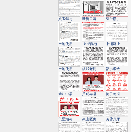
姚玉华与...
新街口写...
综合楼、...
土地使用...
10kV配电...
中翎建业...
土地使用...
虞城老鸭...
福步锻造...
靖江中梁...
黄玥与谢...
扬子晚报...
仇星瀚与...
惠山区奥...
骆蓉月牙...