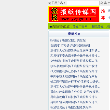
推
荐
您当前的位置：
传媒广告网
→
报纸传媒
→
最新发布
·
招租扬子晚报登报分类登报
·
石鼓路137号扬子晚报登报招租
·
退役军人优待证丢失出生医学证明扬...
·
和凤镇平安志愿者协会扬子晚报登报...
·
会计师证书扬子晚报登报退役军人优...
·
珍珠泉度假区扬子晚报登报无主坟清...
·
张光耀雨花拆迁办扬子晚报登报给你...
·
中邦敬诚工程咨询扬子晚报登报中标...
·
长江商行宿迁分行李军 债权转让扬子...
·
退役军人优待证登报挂失扬子晚报登...
·
香山红叶集团澧县分公司 扬子晚报登...
·
昆山嘉栩电子科技扬子晚报登报遗失...
·
昆山和锟金属材料扬子晚报登报遗失...
·
朝涌物资扬子晚报登报遗失启事