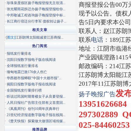
·
珍珠泉度假区扬子晚报登报无主坟清...
商报登报公告00万
·
张光耀雨花拆迁办扬子晚报登报给你...
现予以公告。债权
·
中邦敬诚工程咨询扬子晚报登报中标...
告5日内要求本公
·
长江商行宿迁分行李军 债权转让扬子...
联系人：赵江苏朗
相关文章
·
[图文]
江苏朗博太阳能减资江苏商报...
联系
电话
：189江
热门阅览
地址：江阴市临港
·
报纸发行量排名
产业园镇澄路1415
·
沈阳日报数字报电子版在线阅读
邮政编码：214江
·
全球报纸发行量排名
·
缅甸地震已致176余人伤亡
江苏朗博太阳能江
·
华西都市报蝉联“中国十大都市报”...
2017年11江苏
·
揭阳日报数字版电子报在线阅读
·
全国报纸发行量排行榜
发布热
扬子晚报
广告
·
听说过民国时期青楼女子从良要登报...
1395162668
·
人民日报社广告部主任郑有义首度回...
·
《凤凰周刊》创刊10周年庆典举行
297302889 
·
21世纪经济报道数字版电子报在线阅...
·
《楚天快报》探索做大做强区域传媒...
025-8446
推荐品牌