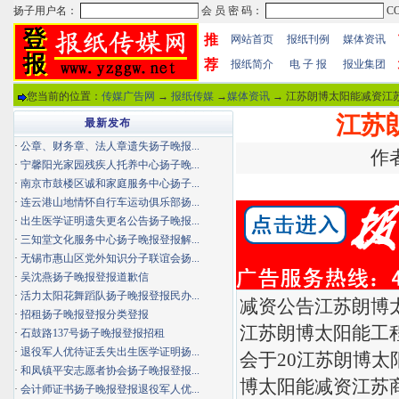
推
网站首页
报纸刊例
媒体资讯
荐
报纸简介
电 子 报
报业集团
您当前的位置：
传媒广告网
→
报纸传媒
→
媒体资讯
→ 江苏朗博太阳能减资江苏
江苏
最新发布
·
公章、财务章、法人章遗失扬子晚报...
作者
·
宁馨阳光家园残疾人托养中心扬子晚...
·
南京市鼓楼区诚和家庭服务中心扬子...
·
连云港山地情怀自行车运动俱乐部扬...
·
出生医学证明遗失更名公告扬子晚报...
·
三知堂文化服务中心扬子晚报登报解...
·
无锡市惠山区党外知识分子联谊会扬...
·
吴沈燕扬子晚报登报道歉信
·
活力太阳花舞蹈队扬子晚报登报民办...
减资公告江苏朗博
·
招租扬子晚报登报分类登报
江苏朗博太阳能工
·
石鼓路137号扬子晚报登报招租
·
退役军人优待证丢失出生医学证明扬...
会于20江苏朗博太
·
和凤镇平安志愿者协会扬子晚报登报...
博太阳能减资江苏
·
会计师证书扬子晚报登报退役军人优...