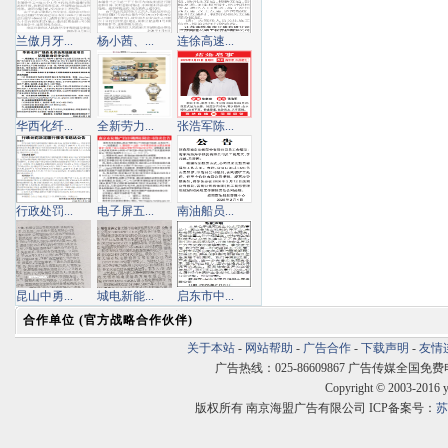
兰傲月牙...
杨小茜、...
连徐高速...
华西化纤...
全新劳力...
张浩军陈...
行政处罚...
电子屏五...
南油船员...
昆山中勇...
城电新能...
启东市中...
合作单位 (官方战略合作伙伴)
关于本站
-
网站帮助
-
广告合作
-
下载声明
-
友情
广告热线：025-86609867 广告传媒全国免费电话:400
Copyright © 2003-2016 
版权所有 南京海盟广告有限公司 ICP备案号：
苏