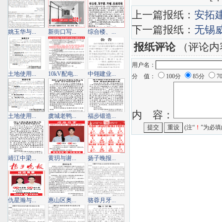
上一篇报纸：
安拓
下一篇报纸：
无锡
姚玉华与...
新街口写...
综合楼、...
报纸评论
（评论内
用户名：
土地使用...
10kV配电...
中翎建业...
分 值：
100分
85分
7
内 容：
土地使用...
虞城老鸭...
福步锻造...
(注“
！
”为必填
靖江中梁...
黄玥与谢...
扬子晚报...
仇星瀚与...
惠山区奥...
骆蓉月牙...