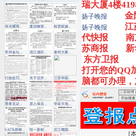
瑞大厦4楼4198
金
扬子晚报
江
扬子晚报
张光耀雨...
废旧物资...
租赁权扬...
代快报
南
苏商报
新
常州金坛...
清江浦区...
泰州大桥...
东方卫报
打开您的QQ加1
行政处罚...
关于召开...
江苏华国...
脑都可办理，加Q
墨香见证...
原人保后...
华采天地...
<江苏朗博
G42马群枢...
恒一新材...
滨江榴园...
[
本