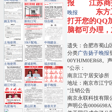
G42马群枢...
恒一新材...
滨江榴园...
报
江苏商
东方
晚报
打开您的QQ加1
姚玉华与...
新街口写...
综合楼、...
脑都可办理，加Q
土地使用...
10kV配电...
中翎建业...
遗失：合肥市蜀山区
分类
广告
扬子晚报
00YHJM0ER68
土地使用...
虞城老鸭...
福步锻造...
"公示：
南京江宁居安诊所
地址：南京市江宁区江
靖江中梁...
黄玥与谢...
扬子晚报...
"注销公告
南京永联科技有限公
声明公告000669
仇星瀚与...
惠山区奥...
骆蓉月牙...