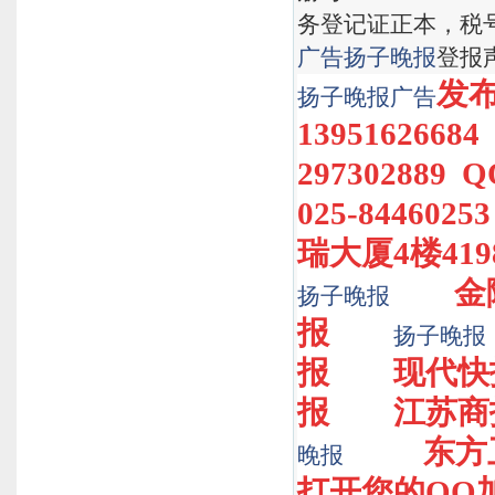
务登记证正本，税号：
广告
扬子晚报
登报
发布热
扬子晚报
广告
1395162668
297302889 
025-8446
瑞大厦4楼4198
金
扬子晚报
报
扬子晚报
报
现代快
报
江苏商
东方
晚报
打开您的QQ加1