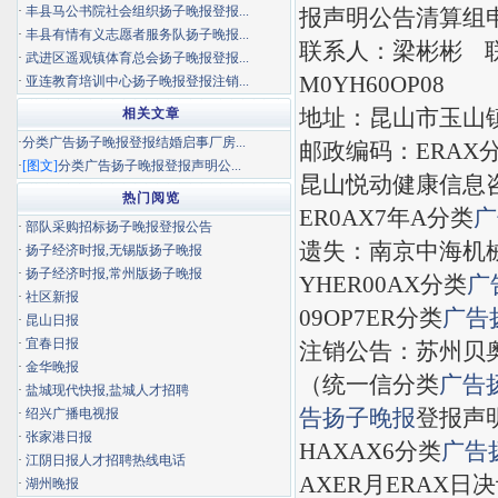
·
丰县马公书院社会组织扬子晚报登报...
报声明公告清算组
·
丰县有情有义志愿者服务队扬子晚报...
联系人：梁彬彬 
·
武进区遥观镇体育总会扬子晚报登报...
M0YH60OP08
·
亚连教育培训中心扬子晚报登报注销...
地址：昆山市玉山
相关文章
·
分类广告扬子晚报登报结婚启事厂房...
邮政编码：ERAX
·
[图文]
分类广告扬子晚报登报声明公...
昆山悦动健康信息
热门阅览
ER0AX7年A分类
广
·
部队采购招标扬子晚报登报公告
遗失：南京中海机
·
扬子经济时报,无锡版扬子晚报
·
扬子经济时报,常州版扬子晚报
YHER00AX分类
广
·
社区新报
09OP7ER分类
广告
·
昆山日报
·
宜春日报
注销公告：苏州贝
·
金华晚报
（统一信分类
广告
·
盐城现代快报,盐城人才招聘
告
扬子晚报
登报声明
·
绍兴广播电视报
·
张家港日报
HAXAX6分类
广告
·
江阴日报人才招聘热线电话
AXER月ERAX
·
湖州晚报