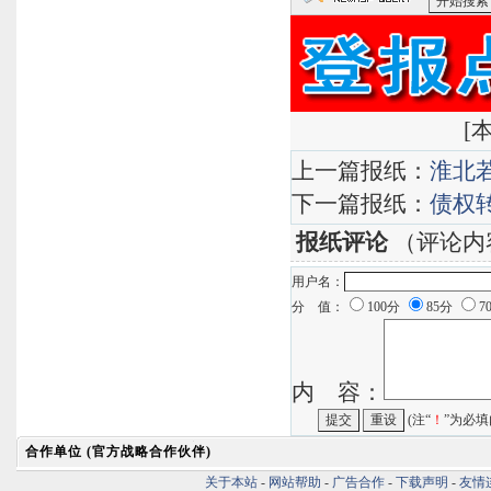
<分类广告
[
本
上一篇报纸：
淮北
下一篇报纸：
债权
报纸评论
（评论内
用户名：
分 值：
100分
85分
7
内 容：
(注“
！
”为必填
合作单位 (官方战略合作伙伴)
关于本站
-
网站帮助
-
广告合作
-
下载声明
-
友情