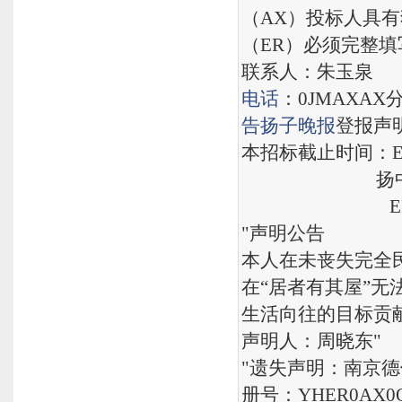
（AX）投标人具
（ER）必须完整
联系人：朱玉泉
电话
：0JMAXAX
告
扬子晚报
登报声明
本招标截止时间：E
扬中市裕泰
ER0A
"声明公告
本人在未丧失完全
在“居者有其屋”
生活向往的目标贡
声明人：周晓东"
"遗失声明：南京
册号：YHER0AX