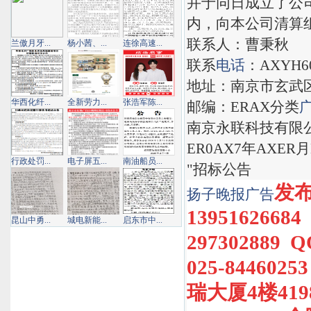
并于同日成立了公
内，向本公司清算
联系人：曹秉秋
兰傲月牙...
杨小茜、...
连徐高速...
联系
电话
：AXYH6
地址：南京市玄武区珠
华西化纤...
全新劳力...
张浩军陈...
邮编：ERAX分类
南京永联科技有限
ER0AX7年AXER月
行政处罚...
电子屏五...
南油船员...
"招标公告
发布热
扬子晚报
广告
1395162668
昆山中勇...
城电新能...
启东市中...
297302889 
025-8446
瑞大厦4楼4198