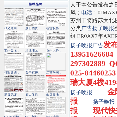
人于本公告发布之
推荐品牌
凤；
电话
：0JMAX
苏州干将路苏大北校
分类
广告
扬子晚报
张光耀雨...
废旧物资...
租赁权扬...
组 ER0AX7年AX
发布热
扬子晚报
广告
常州金坛...
清江浦区...
泰州大桥...
1395162668
297302889 
025-8446
行政处罚...
关于召开...
江苏华国...
瑞大厦4楼4198
金
扬子晚报
墨香见证...
原人保后...
华采天地...
报
扬子晚报
报
现代快