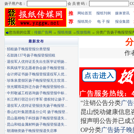
推
网站首页
报纸刊例
媒体资讯
荐
报纸简介
电 子 报
报业集团
您当前的位置：
传媒广告网
→
报纸传媒
→
投放指南
→ 分类广告扬子晚报登报声
分
最新发布
·
招租扬子晚报登报分类登报
作者
·
石鼓路137号扬子晚报登报招租
·
退役军人优待证丢失出生医学证明扬...
·
和凤镇平安志愿者协会扬子晚报登报...
·
会计师证书扬子晚报登报退役军人优...
·
珍珠泉度假区扬子晚报登报无主坟清...
·
张光耀雨花拆迁办扬子晚报登报给你...
·
中邦敬诚工程咨询扬子晚报登报中标...
·
长江商行宿迁分行李军 债权转让扬子...
"注销公告分类
广告
·
退役军人优待证登报挂失扬子晚报登...
昆山悦动健康信息
·
香山红叶集团澧县分公司 扬子晚报登...
·
昆山嘉栩电子科技扬子晚报登报遗失...
报声明公告并已成
·
昆山和锟金属材料扬子晚报登报遗失...
OP分类
广告
扬子晚
·
朝涌物资扬子晚报登报遗失启事