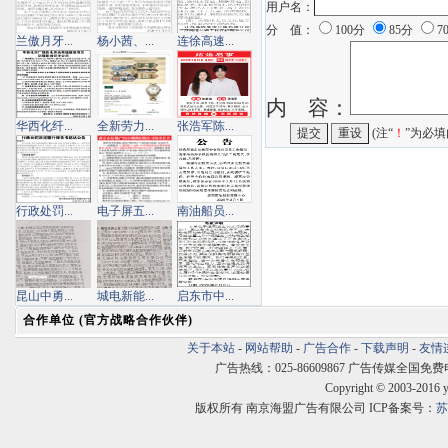
用户名：
分 值：
100分
85分
7
兰傲月牙...
杨小茜、...
连徐高速...
内 容：
华西化纤...
全新劳力...
张浩军陈...
(注“
！
”为必填
行政处罚...
电子屏五...
南油船员...
昆山中勇...
城电新能...
启东市中...
合作单位 (官方战略合作伙伴)
关于本站
-
网站帮助
-
广告合作
-
下载声明
-
友情
广告热线：025-86609867 广告传媒全国免费电话:400
Copyright © 2003-2016 
版权所有 南京海盟广告有限公司 ICP备案号：
苏