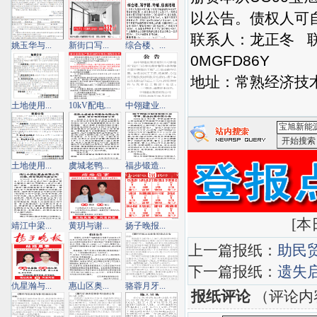
以公告。债权人可
联系人：龙正冬 
姚玉华与...
新街口写...
综合楼、...
0MGFD86Y
地址：常熟经济技
土地使用...
10kV配电...
中翎建业...
<宝旭新能
土地使用...
虞城老鸭...
福步锻造...
[
本日
靖江中梁...
黄玥与谢...
扬子晚报...
上一篇报纸：
助民
下一篇报纸：
遗失
仇星瀚与...
惠山区奥...
骆蓉月牙...
报纸评论
（评论内