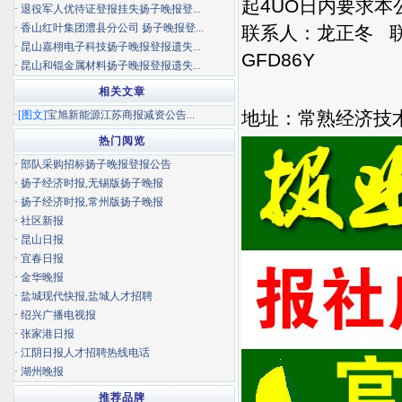
起4UO日内要求
·
退役军人优待证登报挂失扬子晚报登...
·
香山红叶集团澧县分公司 扬子晚报登...
联系人：龙正冬 
·
昆山嘉栩电子科技扬子晚报登报遗失...
GFD86Y
·
昆山和锟金属材料扬子晚报登报遗失...
相关文章
地址：常熟经济技
·
[图文]
宝旭新能源江苏商报减资公告...
热门阅览
·
部队采购招标扬子晚报登报公告
·
扬子经济时报,无锡版扬子晚报
·
扬子经济时报,常州版扬子晚报
·
社区新报
·
昆山日报
·
宜春日报
·
金华晚报
·
盐城现代快报,盐城人才招聘
·
绍兴广播电视报
·
张家港日报
·
江阴日报人才招聘热线电话
·
湖州晚报
推荐品牌