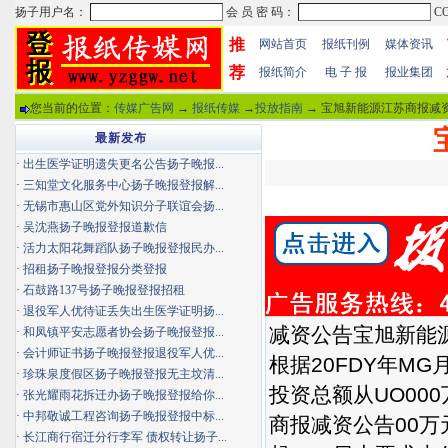
推
网站首页
报纸刊例
媒体资讯
荐
报纸简介
电 子 报
报业集团
您当前的位置：
传媒广告网
→
报纸传媒
→
投放指南
→ 宝旭新能源江苏商报减资
最新发布
·
出生医学证明遗失更名公告扬子晚报...
·
三知堂文化服务中心扬子晚报登报解...
·
无锡市惠山区党外知识分子联谊会扬...
·
吴沈燕扬子晚报登报道歉信
·
活力太阳花舞蹈队扬子晚报登报民办...
·
招租扬子晚报登报分类登报
·
石鼓路137号扬子晚报登报招租
·
退役军人优待证丢失出生医学证明扬...
减资公告宝旭新能
·
和凤镇平安志愿者协会扬子晚报登报...
·
会计师证书扬子晚报登报退役军人优...
根据20FDY年M
·
珍珠泉度假区扬子晚报登报无主坟清...
投资总额从UO00
·
张光耀雨花拆迁办扬子晚报登报给你...
·
中邦敬诚工程咨询扬子晚报登报中标...
商报减资公告00万
·
长江商行宿迁分行李军 债权转让扬子...