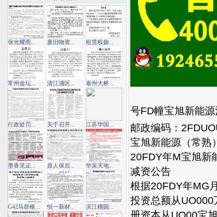
张光耀雨...
废旧物资...
租赁权扬...
常州金坛...
清江浦区...
泰州大桥...
号FD幢宝旭新能
行政处罚...
关于召开...
江苏华国...
邮政编码：2FDU
宝旭新能源（常熟
20FDY年M宝旭
墨香见证...
原人保后...
华采天地...
减资公告
根据20FDY年M
投资总额从UO00
G42马群枢...
恒一新材...
滨江榴园...
册资本从UO00宝