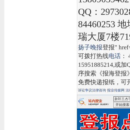
QQ：297302
8446025
瑞大厦7楼71
扬子晚报
登报" href="
可拨打热线
电话
： 
15951885214,
序搜索《报海登报
免费快递报纸，可
诉讼争议法律咨询
报业传媒网
法
<新郎王杰
搜索