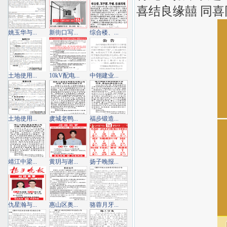
喜结良缘囍 同喜
姚玉华与...
新街口写...
综合楼、...
土地使用...
10kV配电...
中翎建业...
土地使用...
虞城老鸭...
福步锻造...
靖江中梁...
黄玥与谢...
扬子晚报...
仇星瀚与...
惠山区奥...
骆蓉月牙...