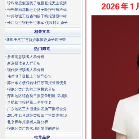
·
珍珠泉度假区扬子晚报登报无主坟清...
·
张光耀雨花拆迁办扬子晚报登报给你...
·
中邦敬诚工程咨询扬子晚报登报中标...
·
长江商行宿迁分行李军 债权转让扬子...
相关文章
·
新郎王杰宇与新娘李依静扬子晚报登...
热门阅览
·
参考消息读者人群分析
·
新京报读者人群分析
·
现代快报读者人群分析
·
伟时电子登报上市辅导公告
·
苏州东方债权转让江苏商报登报债务...
·
报纸分类广告的运营模式分析
·
深圳地区综合类日报竞争明显 深圳报...
·
合肥都市报销量上半年排名
·
广东地区三大报业集团旗下报纸全分...
·
2010年11月财经类报纸广告媒体前10...
·
北京青年报读者人群分析
·
报纸分类广告实现新发展的途径
推荐品牌