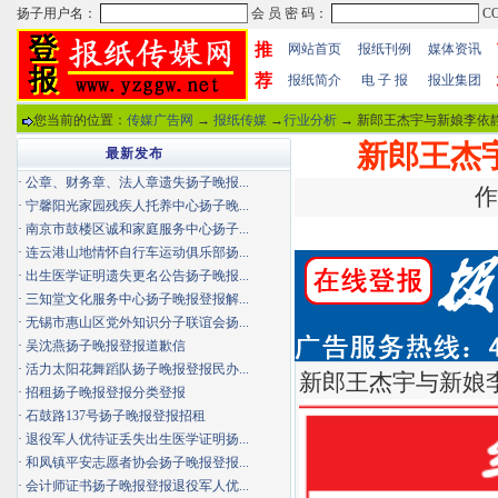
推
网站首页
报纸刊例
媒体资讯
荐
报纸简介
电 子 报
报业集团
您当前的位置：
传媒广告网
→
报纸传媒
→
行业分析
→ 新郎王杰宇与新娘李依静
新郎王杰
最新发布
·
公章、财务章、法人章遗失扬子晚报...
作
·
宁馨阳光家园残疾人托养中心扬子晚...
·
南京市鼓楼区诚和家庭服务中心扬子...
·
连云港山地情怀自行车运动俱乐部扬...
·
出生医学证明遗失更名公告扬子晚报...
·
三知堂文化服务中心扬子晚报登报解...
·
无锡市惠山区党外知识分子联谊会扬...
·
吴沈燕扬子晚报登报道歉信
·
活力太阳花舞蹈队扬子晚报登报民办...
新郎王杰宇与新娘
·
招租扬子晚报登报分类登报
·
石鼓路137号扬子晚报登报招租
·
退役军人优待证丢失出生医学证明扬...
·
和凤镇平安志愿者协会扬子晚报登报...
·
会计师证书扬子晚报登报退役军人优...