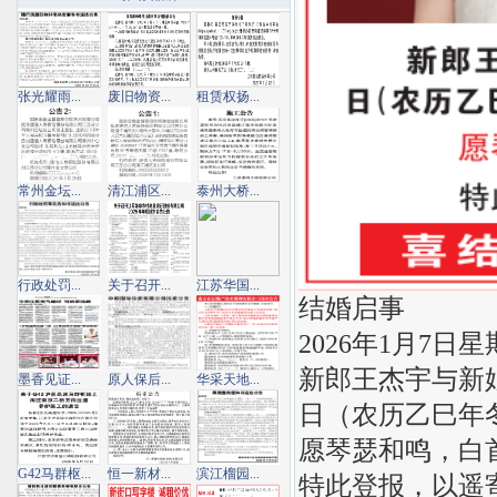
张光耀雨...
废旧物资...
租赁权扬...
常州金坛...
清江浦区...
泰州大桥...
行政处罚...
关于召开...
江苏华国...
结婚启事
2026年1月7日
新郎王杰宇与新娘
墨香见证...
原人保后...
华采天地...
日（农历乙巳年
愿琴瑟和鸣，白
G42马群枢...
恒一新材...
滨江榴园...
特此登报，以遥