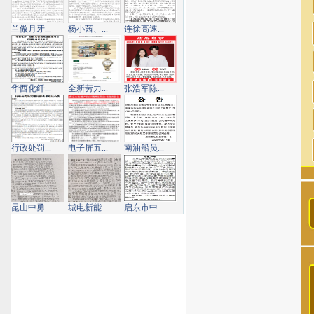
兰傲月牙...
杨小茜、...
连徐高速...
华西化纤...
全新劳力...
张浩军陈...
行政处罚...
电子屏五...
南油船员...
昆山中勇...
城电新能...
启东市中...