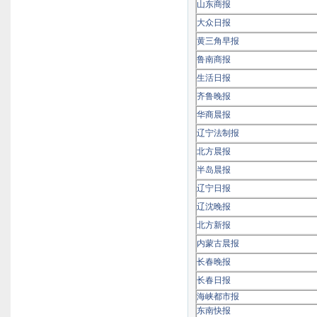
山东商报
大众日报
黄三角早报
鲁南商报
生活日报
齐鲁晚报
华商晨报
辽宁法制报
北方晨报
半岛晨报
辽宁日报
辽沈晚报
北方新报
内蒙古晨报
长春晚报
长春日报
海峡都市报
东南快报