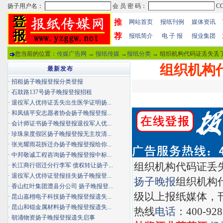
推
网站首页
报纸刊例
媒体资讯
荐
报纸简介
电 子 报
报业集团
您当前的位置：
传媒广告网
→
报纸传媒
→
报纸分类
→ 组织机构代码证丢失丢了
组织机构
最新发布
·
招租扬子晚报登报分类登报
·
石鼓路137号扬子晚报登报招租
·
退役军人优待证丢失出生医学证明扬...
·
和凤镇平安志愿者协会扬子晚报登报...
·
会计师证书扬子晚报登报退役军人优...
·
珍珠泉度假区扬子晚报登报无主坟清...
·
张光耀雨花拆迁办扬子晚报登报给你...
·
中邦敬诚工程咨询扬子晚报登报中标...
组织机构代码证丢
·
长江商行宿迁分行李军 债权转让扬子...
·
退役军人优待证登报挂失扬子晚报登...
扬子晚报
组织机构
·
香山红叶集团澧县分公司 扬子晚报登...
级以上报纸媒体，
·
昆山嘉栩电子科技扬子晚报登报遗失...
·
昆山和锟金属材料扬子晚报登报遗失...
热线
电话
：400-92
·
朝涌物资扬子晚报登报遗失启事