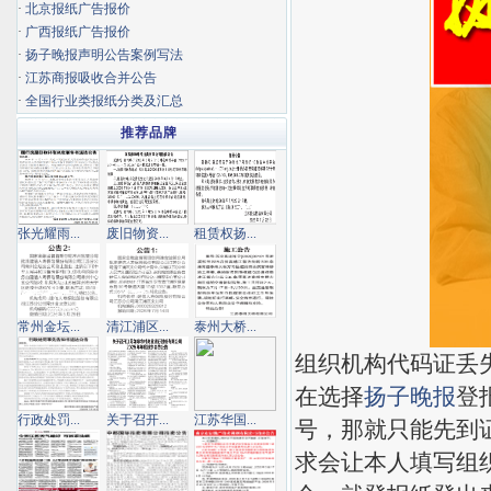
·
北京报纸广告报价
·
广西报纸广告报价
·
扬子晚报声明公告案例写法
·
江苏商报吸收合并公告
·
全国行业类报纸分类及汇总
推荐品牌
张光耀雨...
废旧物资...
租赁权扬...
常州金坛...
清江浦区...
泰州大桥...
组织机构代码证丢
在选择
扬子晚报
登
行政处罚...
关于召开...
江苏华国...
号，那就只能先到
求会让本人填写组