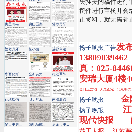
失挂失的稿件进行
稿件进行审核并会
正资料，就无需补
仇星瀚与...
惠山区奥...
骆蓉月牙...
发布
扬子晚报
广告
兰傲月牙...
杨小茜、...
连徐高速...
1380903946
真：025-84
华西化纤...
全新劳力...
张浩军陈...
安瑞大厦4楼4
金口玉言酒
天之圣液
北京畅饮
金
扬子晚报
行政处罚...
电子屏五...
南油船员...
江
扬子晚报
现代快报
昆山中勇...
城电新能...
启东市中...
苏工人报
江苏商