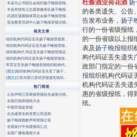
杜酱酒业荷花酒
扬
·
丰县马公书院社会组织扬子晚报登报...
·
丰县有情有义志愿者服务队扬子晚报...
的各类遗失、公告
·
武进区遥观镇体育总会扬子晚报登报...
告
发布业务，
扬子
·
亚连教育培训中心扬子晚报登报注销...
行的一份省级报纸
相关文章
的一份省级以上报
·
组织机构代码证丢失扬子晚报登报资...
·
组织机构代码证证丢失扬子晚报登报...
表及
扬子晚报
组织
·
组织机构代 码证丢失扬子晚报登报证...
构代码证丢失遗失
·
组织机构代码证遗失扬子晚报登报挂...
·
军官证丢失扬子晚报登报组织机构代...
政部门指定的一份
·
[图文]
组织机构代码证丢失丢了扬子...
报
组织机构代码证
·
[图文]
江苏兴荣江苏经济报遗失组织...
机构代码证丢失遗
热门阅览
惠的省级报纸，得
·
公告声明江苏商报登报挂失减资注销...
·
全国日报类报纸大全
纸。
·
中国市场监管报
·
企业减资名称变更公告流程
·
扬子晚报致歉声明登报公告
·
全国发行中央级报纸汇总
·
全国广播电视报大全