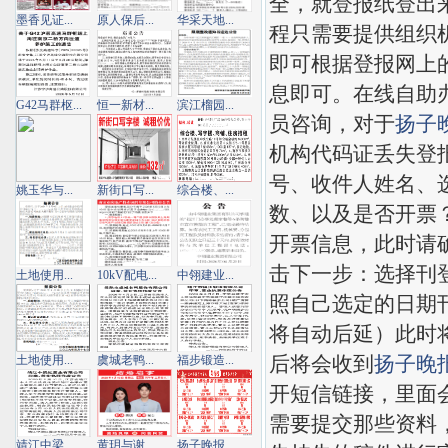
全，就登报纸登出
墨香见证...
原人保后...
华采天地...
程只需要提供组织
即可根据登报网上
息即可。在线自助
G42马群枢...
恒一新材...
滨江榴园...
员咨询，对于
扬子
机构代码证丢失登
号、收件人姓名、
姚玉华与...
新街口写...
综合楼、...
数、以及是否开票
开票信息，此时请
击下一步：选择刊
土地使用...
10kV配电...
中翎建业...
照自己选定的日期
将自动后延）此时
后将会收到
扬子晚
土地使用...
虞城老鸭...
福步锻造...
开短信链接，里面
需要提交那些资料
靖江中梁...
黄玥与谢...
扬子晚报...