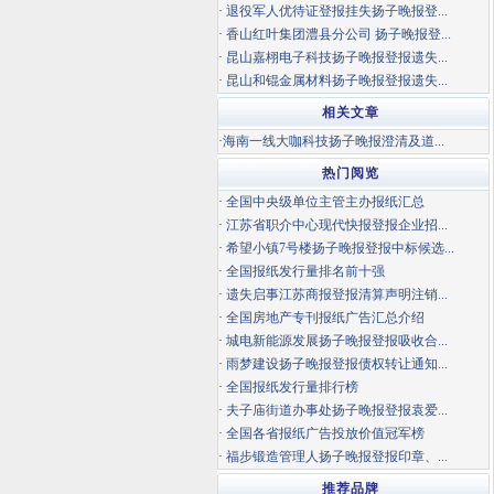
·
退役军人优待证登报挂失扬子晚报登...
·
香山红叶集团澧县分公司 扬子晚报登...
·
昆山嘉栩电子科技扬子晚报登报遗失...
·
昆山和锟金属材料扬子晚报登报遗失...
相关文章
·
海南一线大咖科技扬子晚报澄清及道...
热门阅览
·
全国中央级单位主管主办报纸汇总
·
江苏省职介中心现代快报登报企业招...
·
希望小镇7号楼扬子晚报登报中标候选...
·
全国报纸发行量排名前十强
·
遗失启事江苏商报登报清算声明注销...
·
全国房地产专刊报纸广告汇总介绍
·
城电新能源发展扬子晚报登报吸收合...
·
雨梦建设扬子晚报登报债权转让通知...
·
全国报纸发行量排行榜
·
夫子庙街道办事处扬子晚报登报袁爱...
·
全国各省报纸广告投放价值冠军榜
·
福步锻造管理人扬子晚报登报印章、...
推荐品牌