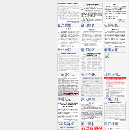
张光耀雨...
废旧物资...
租赁权扬...
常州金坛...
清江浦区...
泰州大桥...
行政处罚...
关于召开...
江苏华国...
墨香见证...
原人保后...
华采天地...
G42马群枢...
恒一新材...
滨江榴园...