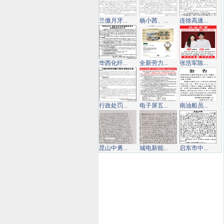
兰傲月牙...
杨小茜、...
连徐高速...
华西化纤...
全新劳力...
张浩军陈...
行政处罚...
电子屏五...
南油船员...
昆山中勇...
城电新能...
启东市中...