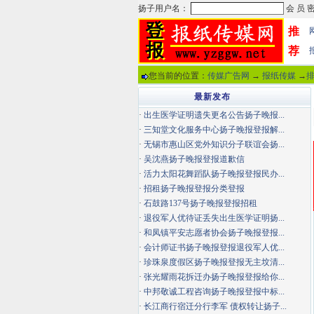
推
荐
您当前的位置：
传媒广告网
→
报纸传媒
→
排
最新发布
·
出生医学证明遗失更名公告扬子晚报...
·
三知堂文化服务中心扬子晚报登报解...
·
无锡市惠山区党外知识分子联谊会扬...
·
吴沈燕扬子晚报登报道歉信
·
活力太阳花舞蹈队扬子晚报登报民办...
·
招租扬子晚报登报分类登报
·
石鼓路137号扬子晚报登报招租
·
退役军人优待证丢失出生医学证明扬...
·
和凤镇平安志愿者协会扬子晚报登报...
·
会计师证书扬子晚报登报退役军人优...
·
珍珠泉度假区扬子晚报登报无主坟清...
·
张光耀雨花拆迁办扬子晚报登报给你...
·
中邦敬诚工程咨询扬子晚报登报中标...
·
长江商行宿迁分行李军 债权转让扬子...