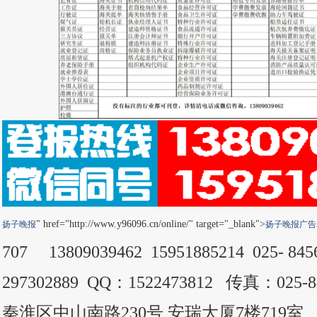
" href="http://www.y96096.cn/online/" target="_blank">
扬子晚报
扬子晚报
广告
707 13809039462 15951885214 025- 8
297302889 QQ：1522473812 传真：025
秦淮区中山南路230号 安瑞大厦7楼719室