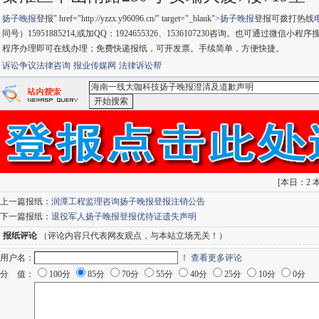
扬子晚报
登报" href="http://yzzx.y96096.cn/" target="_blank">
扬子晚报
登报可拨打热线
同号）15951885214,或加QQ：1924655326、1536107230咨询。也可通
程序办理即可在线办理；免费快递报纸，可开发票。手续简单，方便快捷。
诉讼争议法律咨询
报业传媒网
法律诉讼帮
<海南一线大咖科技扬子晚报澄清及道歉声明>-：
百度搜索
go
[
本日：2 本
上一篇报纸：
润潭工程监理咨询扬子晚报登报注销公告
下一篇报纸：
退役军人扬子晚报登报优待证遗失声明
报纸评论
（评论内容只代表网友观点，与本站立场无关！）
用户名：
！
查看更多评论
分 值：
100分
85分
70分
55分
40分
25分
10分
0分