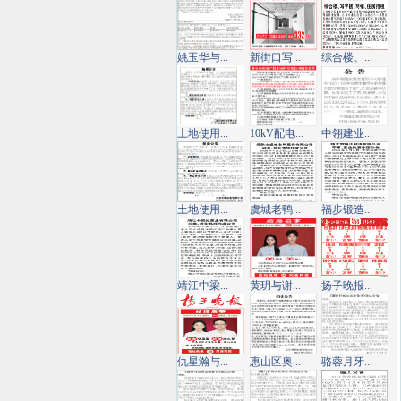
姚玉华与...
新街口写...
综合楼、...
土地使用...
10kV配电...
中翎建业...
土地使用...
虞城老鸭...
福步锻造...
靖江中梁...
黄玥与谢...
扬子晚报...
仇星瀚与...
惠山区奥...
骆蓉月牙...