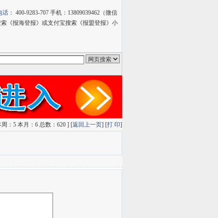
电话
： 400-9283-707 手机：13809039462（微信
过微信小程序搜索《报海登报》或支付宝搜索《报盟登报》小
oolge搜索
雅虎搜索
QQ搜索
狗狗搜索
有道搜索
周：5 本月：6 总数：620 ] [
返回上一页
] [
打 印
]