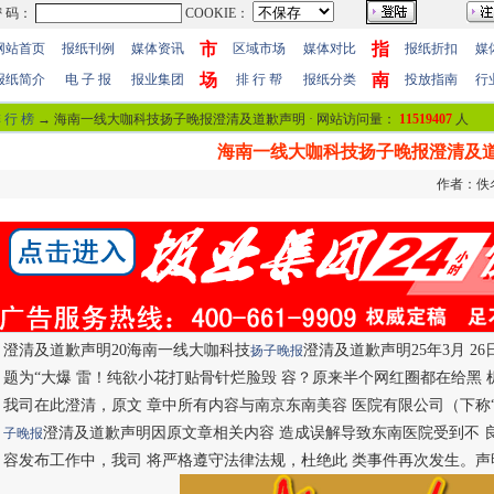
市
指
网站首页
报纸刊例
媒体资讯
区域市场
媒体对比
报纸折扣
媒
场
南
报纸简介
电 子 报
报业集团
排 行 帮
报纸分类
投放指南
行
 行 榜
→ 海南一线大咖科技扬子晚报澄清及道歉声明 · 网站访问量：
11519407
人
海南一线大咖科技扬子晚报澄清及
作者：佚名 
澄清及道歉声明20海南一线大咖科技
澄清及道歉声明25年3月 26
扬子晚报
题为“大爆 雷！纯欲小花打贴骨针烂脸毁 容？原来半个网红圈都在给黑 机
我司在此澄清，原文 章中所有内容与南京东南美容 医院有限公司（下称
澄清及道歉声明因原文章相关内容 造成误解导致东南医院受到不 
子晚报
容发布工作中，我司 将严格遵守法律法规，杜绝此 类事件再次发生。