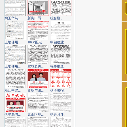
姚玉华与...
新街口写...
综合楼、...
土地使用...
10kV配电...
中翎建业...
土地使用...
虞城老鸭...
福步锻造...
靖江中梁...
黄玥与谢...
扬子晚报...
仇星瀚与...
惠山区奥...
骆蓉月牙...