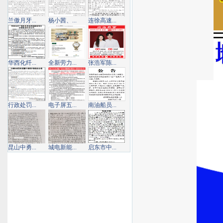
兰傲月牙...
杨小茜、...
连徐高速...
华西化纤...
全新劳力...
张浩军陈...
行政处罚...
电子屏五...
南油船员...
昆山中勇...
城电新能...
启东市中...