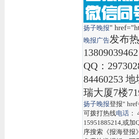
" href="h
扬子晚报
发布热线
晚报
广告
1380903946
QQ：297302
8446025
瑞大厦7楼71
扬子晚报
登报" href="
可拨打热线
电话
： 
15951885214,
序搜索《报海登报