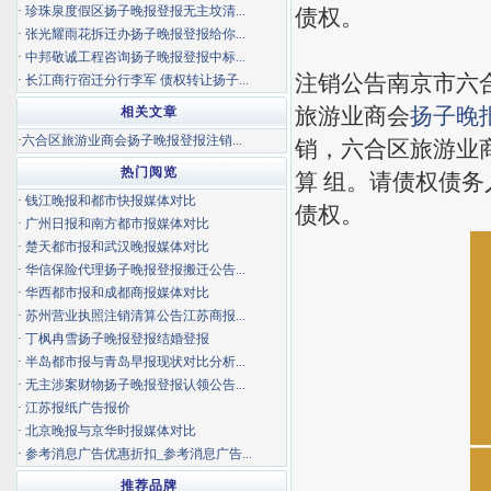
·
珍珠泉度假区扬子晚报登报无主坟清...
债权。
·
张光耀雨花拆迁办扬子晚报登报给你...
·
中邦敬诚工程咨询扬子晚报登报中标...
注销公告南京市六合
·
长江商行宿迁分行李军 债权转让扬子...
旅游业商会
扬子晚
相关文章
·
六合区旅游业商会扬子晚报登报注销...
销，六合区旅游业
热门阅览
算 组。请债权债务
·
钱江晚报和都市快报媒体对比
债权。
·
广州日报和南方都市报媒体对比
·
楚天都市报和武汉晚报媒体对比
·
华信保险代理扬子晚报登报搬迁公告...
·
华西都市报和成都商报媒体对比
·
苏州营业执照注销清算公告江苏商报...
·
丁枫冉雪扬子晚报登报结婚登报
·
半岛都市报与青岛早报现状对比分析...
·
无主涉案财物扬子晚报登报认领公告...
·
江苏报纸广告报价
·
北京晚报与京华时报媒体对比
·
参考消息广告优惠折扣_参考消息广告...
推荐品牌