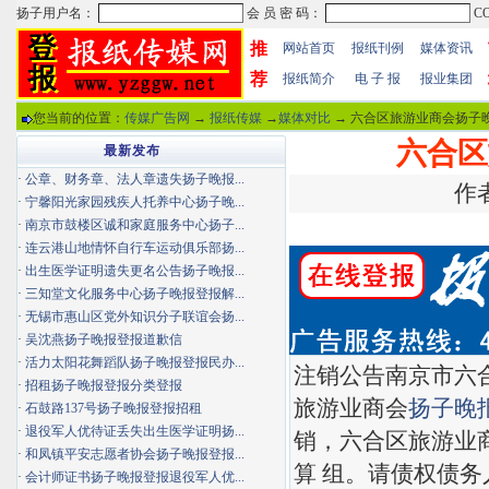
推
网站首页
报纸刊例
媒体资讯
荐
报纸简介
电 子 报
报业集团
您当前的位置：
传媒广告网
→
报纸传媒
→
媒体对比
→ 六合区旅游业商会扬子晚
六合区
最新发布
·
公章、财务章、法人章遗失扬子晚报...
作者
·
宁馨阳光家园残疾人托养中心扬子晚...
·
南京市鼓楼区诚和家庭服务中心扬子...
·
连云港山地情怀自行车运动俱乐部扬...
·
出生医学证明遗失更名公告扬子晚报...
·
三知堂文化服务中心扬子晚报登报解...
·
无锡市惠山区党外知识分子联谊会扬...
·
吴沈燕扬子晚报登报道歉信
·
活力太阳花舞蹈队扬子晚报登报民办...
注销公告南京市六合
·
招租扬子晚报登报分类登报
旅游业商会
扬子晚
·
石鼓路137号扬子晚报登报招租
·
退役军人优待证丢失出生医学证明扬...
销，六合区旅游业
·
和凤镇平安志愿者协会扬子晚报登报...
算 组。请债权债务
·
会计师证书扬子晚报登报退役军人优...