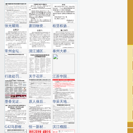
张光耀雨...
废旧物资...
租赁权扬...
常州金坛...
清江浦区...
泰州大桥...
行政处罚...
关于召开...
江苏华国...
墨香见证...
原人保后...
华采天地...
G42马群枢...
恒一新材...
滨江榴园...